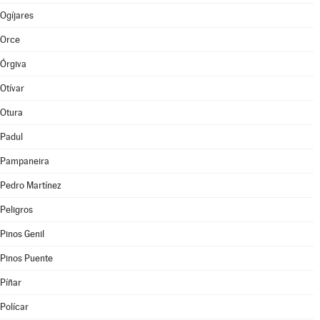
Ogíjares
Orce
Órgiva
Otívar
Otura
Padul
Pampaneira
Pedro Martínez
Peligros
Pinos Genil
Pinos Puente
Píñar
Polícar