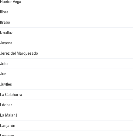
Huétor Vega
Illora
Itrabo
Iznalloz
Jayena
Jerez del Marquesado
Jete
Jun
Juviles
La Calahorra
Láchar
La Malahá
Lanjarón
Lanteira