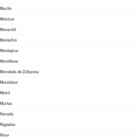
Moclín
Molvízar
Monachil
Montefrío
Montejícar
Montillana
Moraleda de Zafayona
Morelábor
Motril
Murtas
Nevada
Nigüelas
Nívar