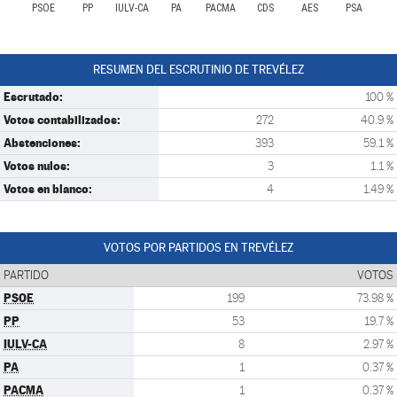
PSOE
PP
IULV-CA
PA
PACMA
CDS
AES
PSA
RESUMEN DEL ESCRUTINIO DE TREVÉLEZ
Escrutado:
100 %
Votos contabilizados:
272
40.9 %
Abstenciones:
393
59.1 %
Votos nulos:
3
1.1 %
Votos en blanco:
4
1.49 %
VOTOS POR PARTIDOS EN TREVÉLEZ
PARTIDO
VOTOS
PSOE
199
73.98 %
PP
53
19.7 %
IULV-CA
8
2.97 %
PA
1
0.37 %
PACMA
1
0.37 %