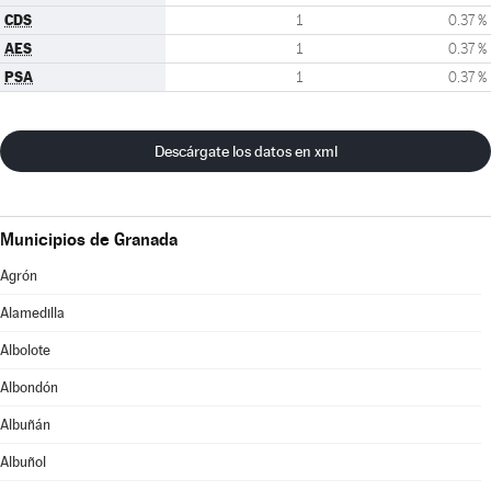
CDS
1
0.37 %
AES
1
0.37 %
PSA
1
0.37 %
Descárgate los datos en xml
Municipios de Granada
Agrón
Alamedilla
Albolote
Albondón
Albuñán
Albuñol