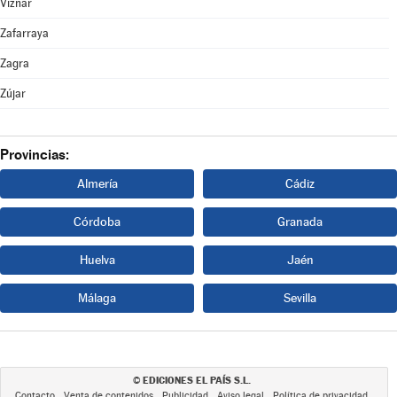
Víznar
Zafarraya
Zagra
Zújar
Provincias:
Almería
Cádiz
Córdoba
Granada
Huelva
Jaén
Málaga
Sevilla
EDICIONES EL PAÍS S.L.
©
Contacto
Venta de contenidos
Publicidad
Aviso legal
Política de privacidad