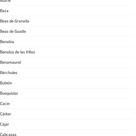
Atarfe
Baza
Beas de Granada
Beas de Guadix
Benalúa
Benalúa de las Villas
Benamaurel
Bérchules
Bubión
Busquístar
Cacín
Cádiar
Cájar
Calicasas