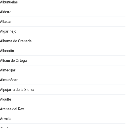
Albuñuelas
Aldeire
Alfacar
Algarinejo
Alhama de Granada
Alhendín
Alicún de Ortega
Almegíjar
Almuñécar
Alpujarra de la Sierra
Alquife
Arenas del Rey
Armilla