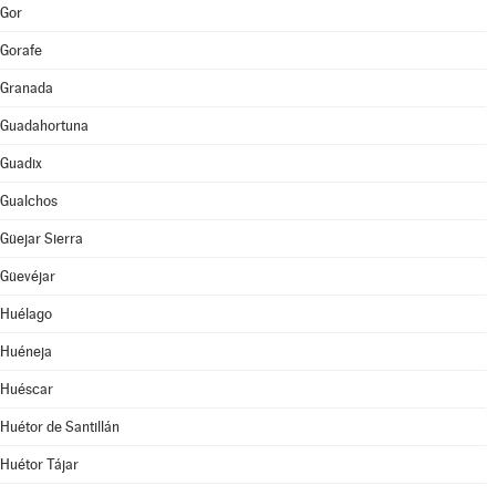
Gor
Gorafe
Granada
Guadahortuna
Guadix
Gualchos
Güejar Sierra
Güevéjar
Huélago
Huéneja
Huéscar
Huétor de Santillán
Huétor Tájar