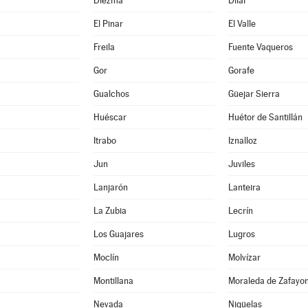
Diezma
Dílar
El Pinar
El Valle
Freila
Fuente Vaqueros
Gor
Gorafe
Gualchos
Güejar Sierra
Huéscar
Huétor de Santillán
Itrabo
Iznalloz
Jun
Juviles
Lanjarón
Lanteira
La Zubia
Lecrín
Los Guajares
Lugros
Moclín
Molvízar
Montillana
Moraleda de Zafayo
Nevada
Nigüelas