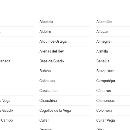
Albolote
Albondón
s
Aldeire
Alfacar
Alicún de Ortega
Almegíjar
Arenas del Rey
Armilla
ranada
Beas de Guadix
Benalúa
Bubión
Busquístar
Calicasas
Campotéjar
Carataunas
Cástaras
a Vega
Chauchina
Chimeneas
e Guadix
Cogollos de la Vega
Colomera
l Campo
Cúllar
Cúllar Vega