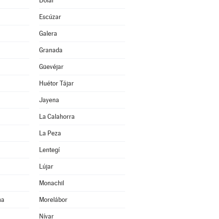
Dólar
Escúzar
Galera
Granada
Güevéjar
Huétor Tájar
Jayena
La Calahorra
La Peza
Lentegí
Lújar
Monachil
na
Morelábor
Nívar