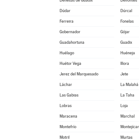
Dehesas de Guadix
Deifontes
Dúdar
Dúrcal
Ferreira
Fonelas
Gobernador
Gójar
Guadahortuna
Guadix
Huélago
Huéneja
Huétor Vega
Illora
Jerez del Marquesado
Jete
Láchar
La Malahá
Las Gabias
La Taha
Lobras
Loja
Maracena
Marchal
Montefrío
Montejícar
Motril
Murtas