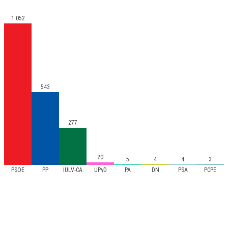
1.052
543
277
20
5
4
4
3
PSOE
PP
IULV-CA
UPyD
PA
DN
PSA
PCPE