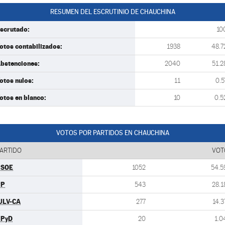
RESUMEN DEL ESCRUTINIO DE CHAUCHINA
scrutado:
10
otos contabilizados:
1938
48.7
bstenciones:
2040
51.2
otos nulos:
11
0.5
otos en blanco:
10
0.5
VOTOS POR PARTIDOS EN CHAUCHINA
ARTIDO
VOT
PSOE
1052
54.5
PP
543
28.1
ULV-CA
277
14.3
UPyD
20
1.0