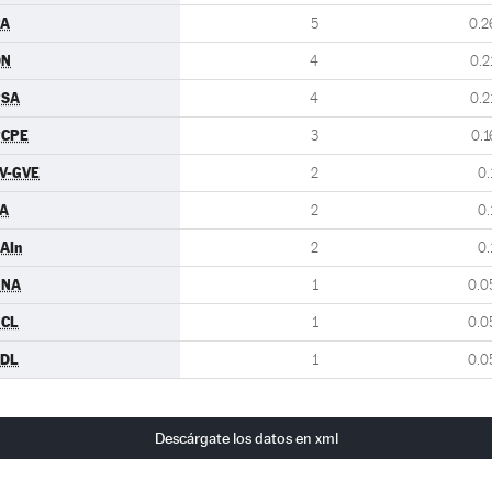
PA
5
0.2
DN
4
0.2
PSA
4
0.2
PCPE
3
0.1
V-GVE
2
0.
A
2
0.
AIn
2
0.
UNA
1
0.0
UCL
1
0.0
CDL
1
0.0
Descárgate los datos en xml