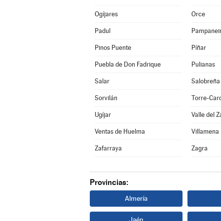
Ogíjares
Orce
Padul
Pampanei
Pinos Puente
Píñar
Puebla de Don Fadrique
Pulianas
Salar
Salobreña
Sorvilán
Torre-Car
Ugíjar
Valle del Z
Ventas de Huelma
Villamena
Zafarraya
Zagra
Provincias:
Almería
Jaén