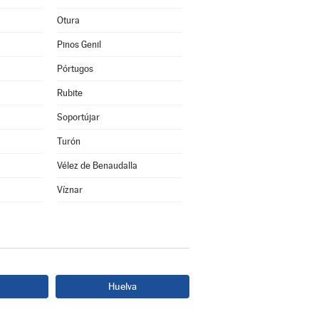
Otura
Pinos Genil
Pórtugos
Rubite
Soportújar
Turón
Vélez de Benaudalla
Víznar
Huelva