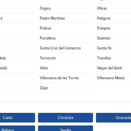
Órgiva
Otívar
ra
Pedro Martínez
Peligros
Polícar
Polopos
Purullena
Quéntar
Santa Cruz del Comercio
Santa Fe
dela
Torvizcón
Trevélez
alabí
Válor
Vegas del Genil
Villanueva de las Torres
Villanueva Mesía
Zújar
Cádiz
Córdoba
Granada
Málaga
Sevilla