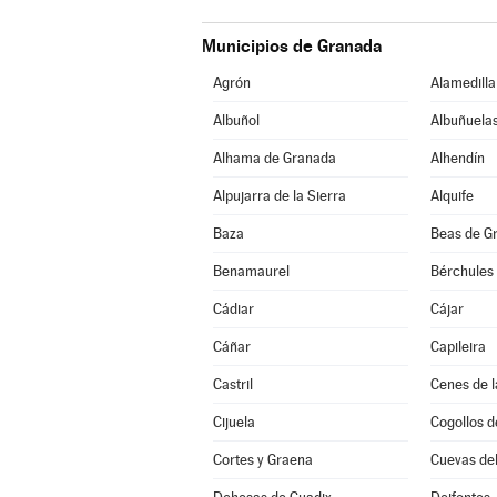
Municipios de Granada
Agrón
Alamedilla
Albuñol
Albuñuela
Alhama de Granada
Alhendín
Alpujarra de la Sierra
Alquife
Baza
Beas de G
Benamaurel
Bérchules
Cádiar
Cájar
Cáñar
Capileira
Castril
Cenes de l
Cijuela
Cogollos d
Cortes y Graena
Cuevas de