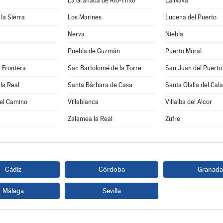
La Granada de Río-Tinto
La Nava
 la Sierra
Los Marines
Lucena del Puerto
Nerva
Niebla
Puebla de Guzmán
Puerto Moral
a Frontera
San Bartolomé de la Torre
San Juan del Puerto
la Real
Santa Bárbara de Casa
Santa Olalla del Cala
del Camino
Villablanca
Villalba del Alcor
Zalamea la Real
Zufre
Cádiz
Córdoba
Granada
Málaga
Sevilla