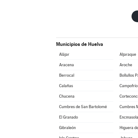
Municipios de Huelva
Alájar
Aljaraque
Aracena
Aroche
Berrocal
Bollullos 
Calañas
Campofrío
Chucena
Corteconc
Cumbres de San Bartolomé
Cumbres 
El Granado
Encinasol
Gibraleón
Higuera de