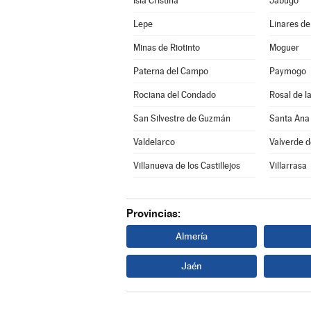
Isla Cristina
Jabugo
Lepe
Linares de
Minas de Riotinto
Moguer
Paterna del Campo
Paymogo
Rociana del Condado
Rosal de l
San Silvestre de Guzmán
Santa Ana 
Valdelarco
Valverde 
Villanueva de los Castillejos
Villarrasa
Provincias:
Almería
Jaén