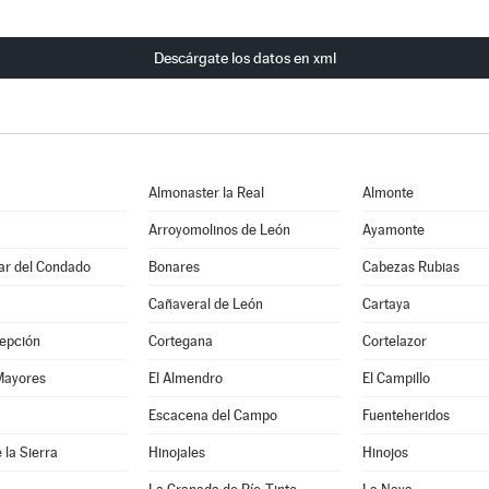
Descárgate los datos en xml
Almonaster la Real
Almonte
Arroyomolinos de León
Ayamonte
Par del Condado
Bonares
Cabezas Rubias
Cañaveral de León
Cartaya
epción
Cortegana
Cortelazor
Mayores
El Almendro
El Campillo
a
Escacena del Campo
Fuenteheridos
 la Sierra
Hinojales
Hinojos