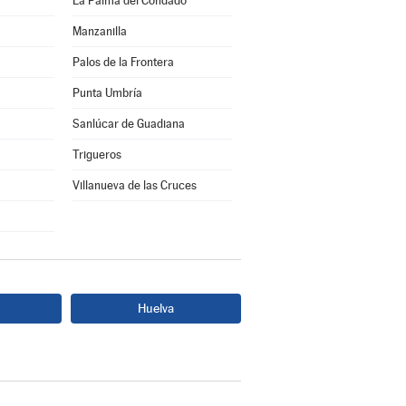
La Palma del Condado
Manzanilla
Palos de la Frontera
Punta Umbría
Sanlúcar de Guadiana
Trigueros
Villanueva de las Cruces
Huelva