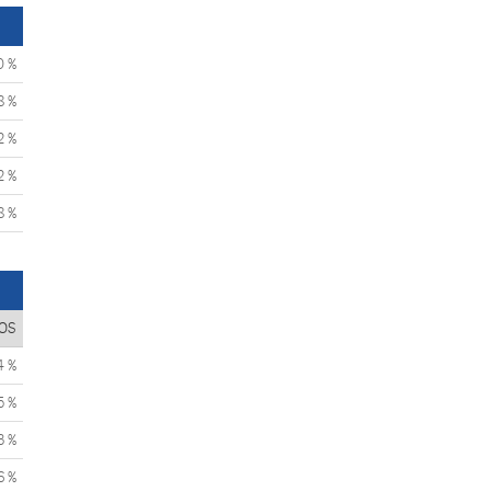
0 %
8 %
2 %
2 %
8 %
OS
4 %
5 %
3 %
6 %