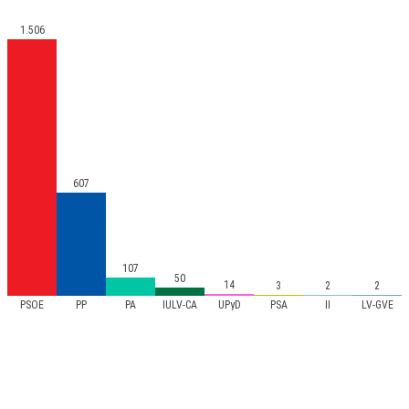
1.506
607
107
50
14
3
2
2
PSOE
PP
PA
IULV-CA
UPyD
PSA
II
LV-GVE