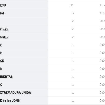
UPyD
14
0.6
PSA
3
0.1
2
0.0
V-GVE
2
0.0
PUM+J
2
0.0
V
1
0.0
PH
1
0.0
UCE
1
0.0
DN
1
0.0
IBERTAS
1
0.0
RC
1
0.0
EXTREMADURA UNIDA
1
0.0
E de las JONS
1
0.0