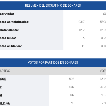
RESUMEN DEL ESCRUTINIO DE BONARES
scrutado:
10
otos contabilizados:
2317
57.0
bstenciones:
1742
42.9
otos nulos:
5
0.2
otos en blanco:
11
0.4
VOTOS POR PARTIDOS EN BONARES
ARTIDO
VOT
PSOE
1506
65.1
PP
607
26.2
PA
107
4.6
ULV-CA
50
2.1