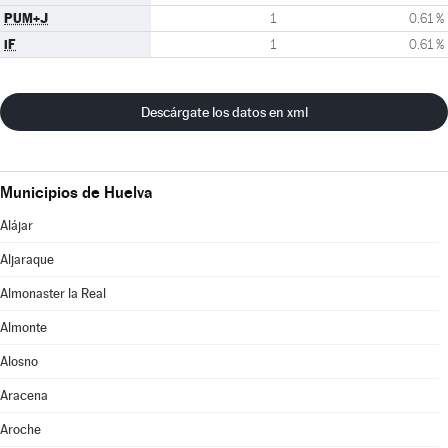
PUM+J
1
0.61 %
iF
1
0.61 %
Descárgate los datos en xml
Municipios de Huelva
Alájar
Aljaraque
Almonaster la Real
Almonte
Alosno
Aracena
Aroche