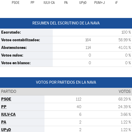
PSOE
PP
IULV-CA
PA
UPyD
PUM+J
iF
RESUMEN DEL ESCRUTINIO DE LA NAVA
Escrutado:
100 %
Votos contabilizados:
164
58.99 %
Abstenciones:
114
41.01 %
Votos nulos:
0
0 %
Votos en blanco:
0
0 %
VOTOS POR PARTIDOS EN LA NAVA
PARTIDO
VOTOS
PSOE
112
68.29 %
PP
40
24.39 %
IULV-CA
6
3.66 %
PA
2
1.22 %
UPyD
2
1.22 %