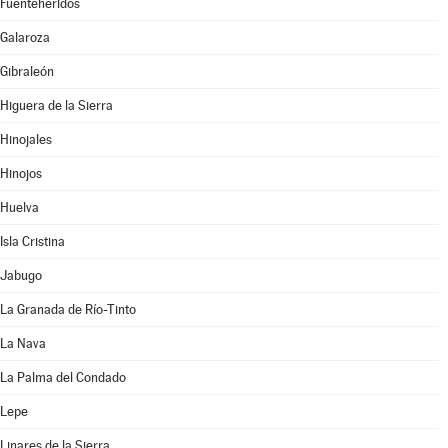
Fuenteheridos
Galaroza
Gibraleón
Higuera de la Sierra
Hinojales
Hinojos
Huelva
Isla Cristina
Jabugo
La Granada de Río-Tinto
La Nava
La Palma del Condado
Lepe
Linares de la Sierra