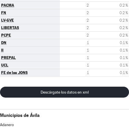
PACMA
2
0.2 %
FN
2
0.2 %
LV-GVE
2
0.2 %
LIBERTAS
2
0.2 %
PCPE
2
0.2 %
DN
1
0.1 %
II
1
0.1 %
PREPAL
1
0.1 %
UCL
1
0.1 %
FE de las JONS
1
0.1 %
Descárgate los datos en xml
Municipios de Ávila
Adanero