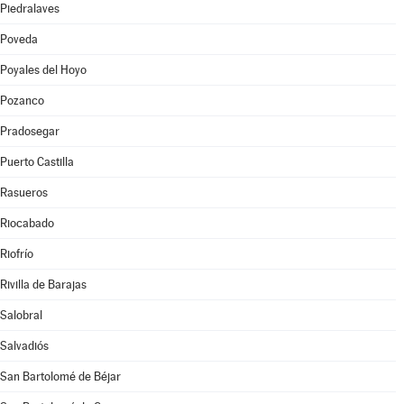
Piedralaves
Poveda
Poyales del Hoyo
Pozanco
Pradosegar
Puerto Castilla
Rasueros
Riocabado
Riofrío
Rivilla de Barajas
Salobral
Salvadiós
San Bartolomé de Béjar