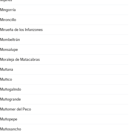
Mingorría
Mironcillo
Mirueña de los Infanzones
Mombeltrán
Monsalupe
Moraleja de Matacabras
Muñana
Muñico
Muñogalindo
Muñogrande
Muñomer del Peco
Muñopepe
Muñosancho