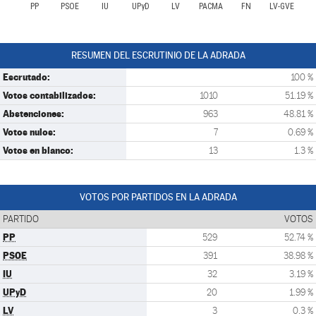
PP
PSOE
IU
UPyD
LV
PACMA
FN
LV-GVE
RESUMEN DEL ESCRUTINIO DE LA ADRADA
Escrutado:
100 %
Votos contabilizados:
1010
51.19 %
Abstenciones:
963
48.81 %
Votos nulos:
7
0.69 %
Votos en blanco:
13
1.3 %
VOTOS POR PARTIDOS EN LA ADRADA
PARTIDO
VOTOS
PP
529
52.74 %
PSOE
391
38.98 %
IU
32
3.19 %
UPyD
20
1.99 %
LV
3
0.3 %