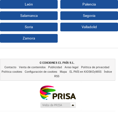
León
Palencia
Salamanca
Segovia
Soria
Valladolid
Zamora
EDICIONES EL PAÍS S.L.
©
Contacto
Venta de contenidos
Publicidad
Aviso legal
Política de privacidad
Política cookies
Configuración de cookies
Mapa
EL PAÍS en KIOSKOyMÁS
Índice
RSS