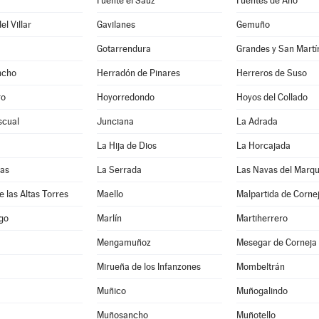
a
Fuente el Saúz
Fuentes de Año
l Villar
Gavilanes
Gemuño
Gotarrendura
Grandes y San Martí
ncho
Herradón de Pinares
Herreros de Suso
ro
Hoyorredondo
Hoyos del Collado
scual
Junciana
La Adrada
La Hija de Dios
La Horcajada
nas
La Serrada
Las Navas del Marq
e las Altas Torres
Maello
Malpartida de Corne
go
Marlín
Martiherrero
Mengamuñoz
Mesegar de Corneja
Mirueña de los Infanzones
Mombeltrán
Muñico
Muñogalindo
Muñosancho
Muñotello