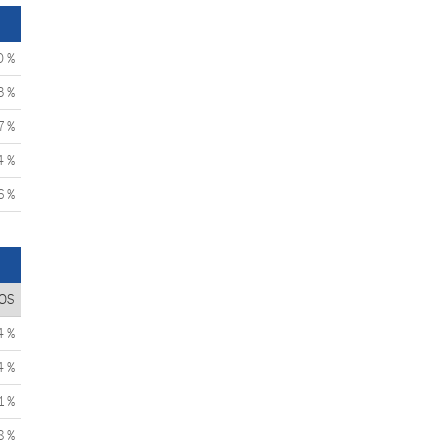
0 %
3 %
7 %
4 %
6 %
OS
4 %
4 %
1 %
8 %