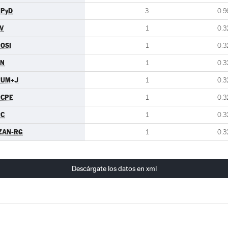
UPyD
3
0.9
V
1
0.3
OSI
1
0.3
FN
1
0.3
PUM+J
1
0.3
PCPE
1
0.3
RC
1
0.3
ZAN-RG
1
0.3
Descárgate los datos en xml