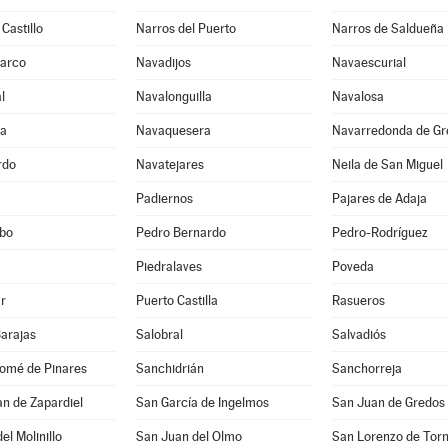
Castillo
Narros del Puerto
Narros de Saldueña
Barco
Navadijos
Navaescurial
l
Navalonguilla
Navalosa
ga
Navaquesera
Navarredonda de Gr
rdo
Navatejares
Neila de San Miguel
Padiernos
Pajares de Adaja
bo
Pedro Bernardo
Pedro-Rodríguez
Piedralaves
Poveda
r
Puerto Castilla
Rasueros
Barajas
Salobral
Salvadiós
lomé de Pinares
Sanchidrián
Sanchorreja
n de Zapardiel
San García de Ingelmos
San Juan de Gredos
el Molinillo
San Juan del Olmo
San Lorenzo de Tor