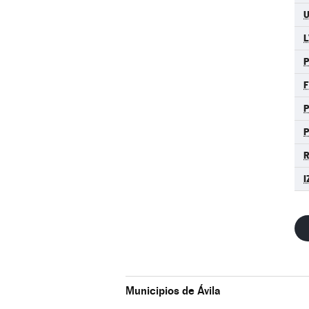
L
P
I
Municipios de Ávila