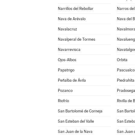
Narrillos del Rebollar
Narros del 
Nava de Arévalo
Nava del 
Navalacruz
Navalmora
Navalperal de Tormes
Navaluen
Navarrevisca
Navatalgo
Ojos-Albos
Orbita
Papatrigo
Pascualco
Peñalba de Ávila
Piedrahíta
Pozanco
Pradosega
Riofrío
Rivilla de 
San Bartolomé de Corneja
San Barto
San Esteban del Valle
San Esteba
San Juan de la Nava
San Juan d