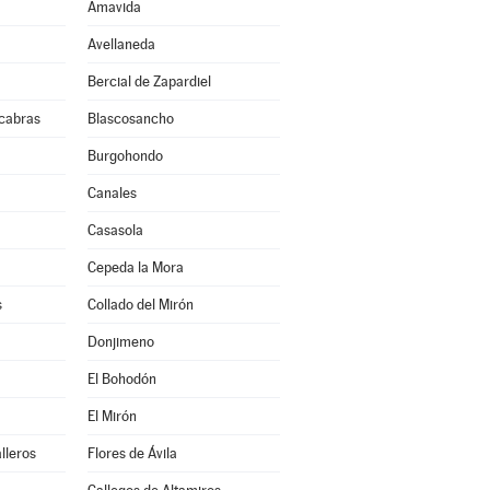
Amavida
Avellaneda
Bercial de Zapardiel
cabras
Blascosancho
Burgohondo
Canales
Casasola
Cepeda la Mora
s
Collado del Mirón
Donjimeno
El Bohodón
El Mirón
lleros
Flores de Ávila