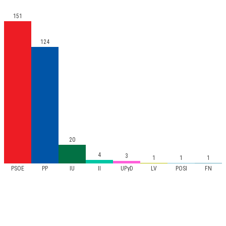
151
124
20
4
3
1
1
1
PSOE
PP
IU
II
UPyD
LV
POSI
FN