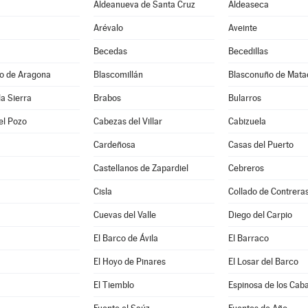
Aldeanueva de Santa Cruz
Aldeaseca
Arévalo
Aveinte
Becedas
Becedillas
jo de Aragona
Blascomillán
Blasconuño de Mata
la Sierra
Brabos
Bularros
el Pozo
Cabezas del Villar
Cabizuela
Cardeñosa
Casas del Puerto
Castellanos de Zapardiel
Cebreros
Cisla
Collado de Contrera
Cuevas del Valle
Diego del Carpio
El Barco de Ávila
El Barraco
El Hoyo de Pinares
El Losar del Barco
El Tiemblo
Espinosa de los Caba