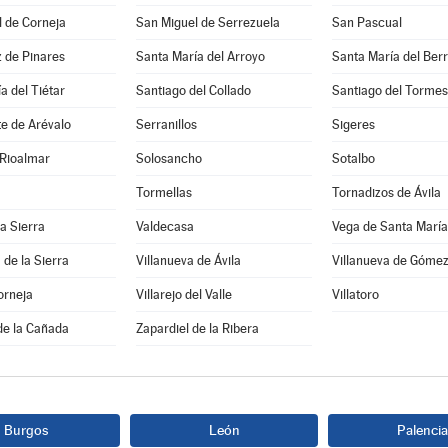
 de Corneja
San Miguel de Serrezuela
San Pascual
 de Pinares
Santa María del Arroyo
Santa María del Ber
a del Tiétar
Santiago del Collado
Santiago del Tormes
e de Arévalo
Serranillos
Sigeres
 Rioalmar
Solosancho
Sotalbo
Tormellas
Tornadizos de Ávila
la Sierra
Valdecasa
Vega de Santa María
 de la Sierra
Villanueva de Ávila
Villanueva de Góme
orneja
Villarejo del Valle
Villatoro
de la Cañada
Zapardiel de la Ribera
Burgos
León
Palencia