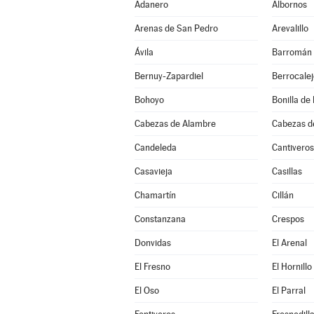
Adanero
Albornos
Arenas de San Pedro
Arevalillo
Ávila
Barromán
Bernuy-Zapardiel
Berrocale
Bohoyo
Bonilla de 
Cabezas de Alambre
Cabezas d
Candeleda
Cantiveros
Casavieja
Casillas
Chamartín
Cillán
Constanzana
Crespos
Donvidas
El Arenal
El Fresno
El Hornillo
El Oso
El Parral