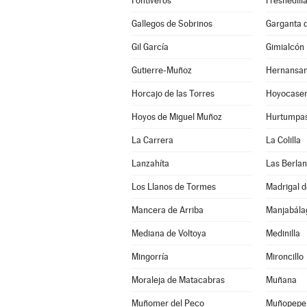
Fontiveros
Fresnedill
Gallegos de Sobrinos
Garganta de
Gil García
Gimialcón
Gutierre-Muñoz
Hernansa
Horcajo de las Torres
Hoyocase
Hoyos de Miguel Muñoz
Hurtumpa
La Carrera
La Colilla
Lanzahíta
Las Berla
Los Llanos de Tormes
Madrigal d
Mancera de Arriba
Manjabála
Mediana de Voltoya
Medinilla
Mingorría
Mironcillo
Moraleja de Matacabras
Muñana
Muñomer del Peco
Muñopepe