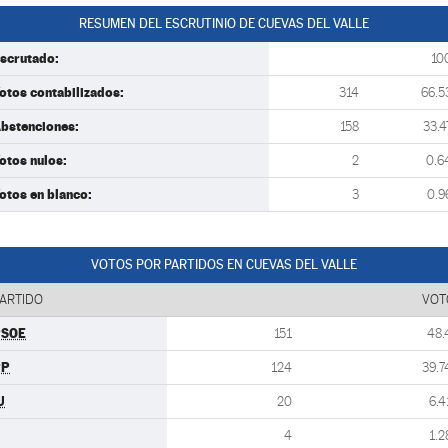
RESUMEN DEL ESCRUTINIO DE CUEVAS DEL VALLE
scrutado:
10
otos contabilizados:
314
66.5
bstenciones:
158
33.4
otos nulos:
2
0.6
otos en blanco:
3
0.9
VOTOS POR PARTIDOS EN CUEVAS DEL VALLE
ARTIDO
VOT
PSOE
151
48.
PP
124
39.7
U
20
6.4
4
1.2