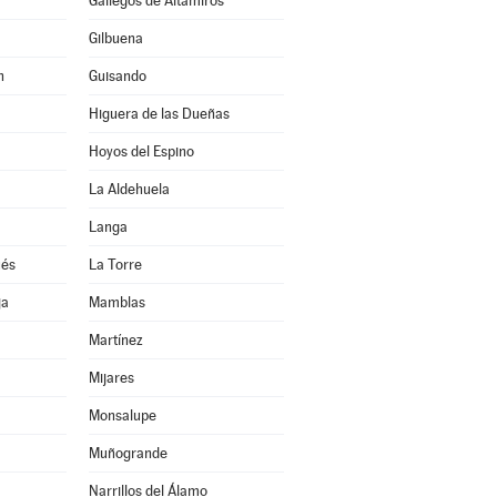
Gallegos de Altamiros
Gilbuena
n
Guisando
Higuera de las Dueñas
Hoyos del Espino
La Aldehuela
Langa
ués
La Torre
ja
Mamblas
Martínez
Mijares
Monsalupe
Muñogrande
Narrillos del Álamo