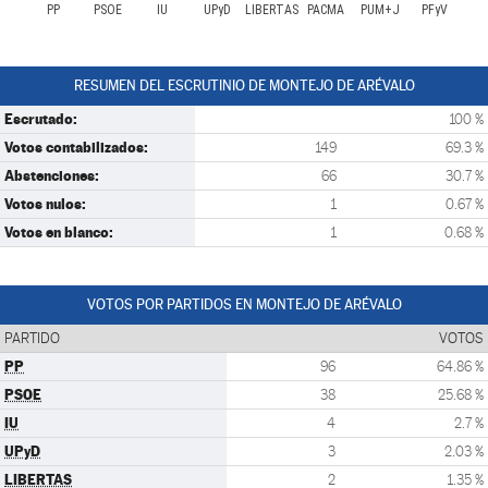
PP
PSOE
IU
UPyD
LIBERTAS
PACMA
PUM+J
PFyV
RESUMEN DEL ESCRUTINIO DE MONTEJO DE ARÉVALO
Escrutado:
100 %
Votos contabilizados:
149
69.3 %
Abstenciones:
66
30.7 %
Votos nulos:
1
0.67 %
Votos en blanco:
1
0.68 %
VOTOS POR PARTIDOS EN MONTEJO DE ARÉVALO
PARTIDO
VOTOS
PP
96
64.86 %
PSOE
38
25.68 %
IU
4
2.7 %
UPyD
3
2.03 %
LIBERTAS
2
1.35 %