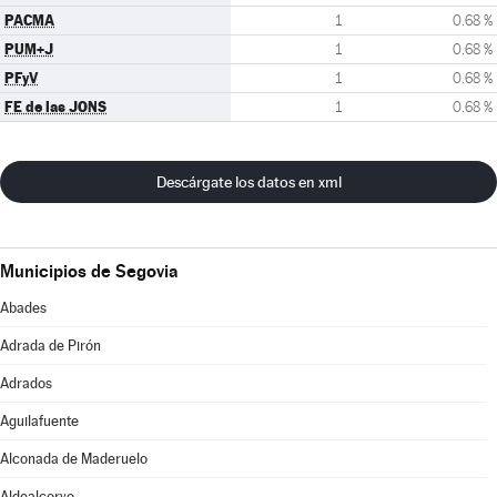
PACMA
1
0.68 %
PUM+J
1
0.68 %
PFyV
1
0.68 %
FE de las JONS
1
0.68 %
Descárgate los datos en xml
Municipios de Segovia
Abades
Adrada de Pirón
Adrados
Aguilafuente
Alconada de Maderuelo
Aldealcorvo