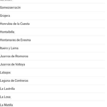
Gomezserracín
Grajera
Honrubia de la Cuesta
Hontalbilla
Hontanares de Eresma
Ituero y Lama
Juarros de Riomoros
Juarros de Voltoya
Labajos
Laguna de Contreras
La Lastrilla
La Losa
La Matilla