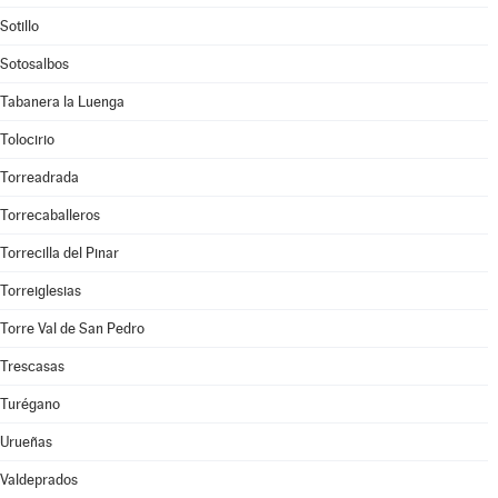
Sotillo
Sotosalbos
Tabanera la Luenga
Tolocirio
Torreadrada
Torrecaballeros
Torrecilla del Pinar
Torreiglesias
Torre Val de San Pedro
Trescasas
Turégano
Urueñas
Valdeprados