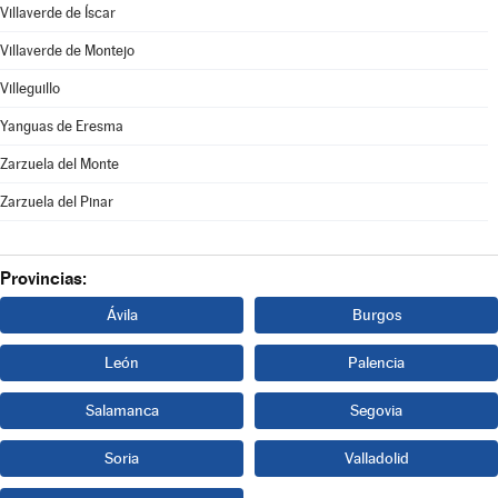
Villaverde de Íscar
Villaverde de Montejo
Villeguillo
Yanguas de Eresma
Zarzuela del Monte
Zarzuela del Pinar
Provincias:
Ávila
Burgos
León
Palencia
Salamanca
Segovia
Soria
Valladolid