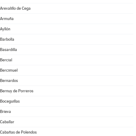
Arevalillo de Cega
Armuña
Ayllón
Barbolla
Basardilla
Bercial
Bercimuel
Bernardos
Bernuy de Porreros
Boceguillas
Brieva
Caballar
Cabañas de Polendos