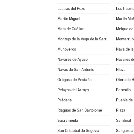
Lastras del Pozo
Los Huert
Martín Miguel
Martín Mu
Mata de Cuéllar
Melque de
Montejo de la Vega de la Serrezuela
Monterrub
Muñoveros
Nava de la
Navares de Ayuso
Navares d
Navas de San Antonio
Nieva
Ortigosa de Pestaño
Otero de 
Pelayos del Arroyo
Perosillo
Prádena
Puebla de
Riaguas de San Bartolomé
Riaza
Sacramenia
Samboal
San Cristóbal de Segovia
Sangarcía