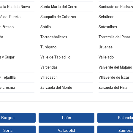
a la Real de Nieva
Santa Marta del Cerro
Santiuste de Pedraz
é del Puerto
Sauquillo de Cabezas
Sebúlcor
e Fresno
Sotillo
Sotosalbos
da
Torrecaballeros
Torrecilla del Pinar
Turégano
Urueñas
 y Guijar
Valle de Tabladillo
Vallelado
Valtiendas
Valverde del Majano
y Tejadilla
Villacastín
Villaverde de Íscar
e Eresma
Zarzuela del Monte
Zarzuela del Pinar
Burgos
León
Palencia
Soria
Valladolid
Zamora