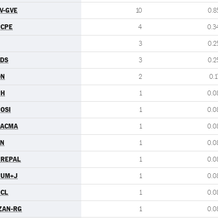
V-GVE
10
0.8
PCPE
4
0.3
3
0.2
CDS
3
0.2
DN
2
0.1
PH
1
0.0
OSI
1
0.0
PACMA
1
0.0
FN
1
0.0
PREPAL
1
0.0
PUM+J
1
0.0
UCL
1
0.0
ZAN-RG
1
0.0