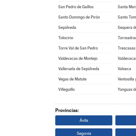
San Pedro de Gaíllos
Santa Marí
Santo Domingo de Pirón
Santo Tom
Sepúlveda
Sequera d
Tolocirio
Torreadra
Torre Val de San Pedro
Trescasas
Valdevacas de Montejo
Valdevacas
Valleruela de Sepúlveda
Valseca
Vegas de Matute
Ventosilla 
Villeguillo
Yanguas d
Provincias:
Ávila
Segovia