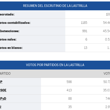
RESUMEN DEL ESCRUTINIO DE LA LASTRILLA
scrutado:
10
otos contabilizados:
1185
54.4
bstenciones:
991
45.5
otos nulos:
6
0.5
otos en blanco:
13
1.
VOTOS POR PARTIDOS EN LA LASTRILLA
ARTIDO
VOT
PP
598
50.7
PSOE
413
35.0
UPyD
88
7.4
U
35
2.9