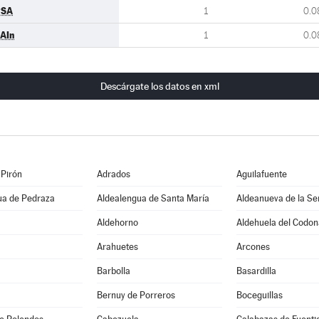
PSA
1
0.0
AIn
1
0.0
Descárgate los datos en xml
 Pirón
Adrados
Aguilafuente
ua de Pedraza
Aldealengua de Santa María
Aldeanueva de la Se
Aldehorno
Aldehuela del Codon
Arahuetes
Arcones
Barbolla
Basardilla
Bernuy de Porreros
Boceguillas