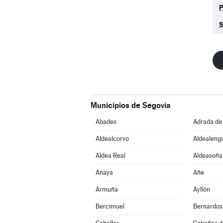
S
Municipios de Segovia
Abades
Adrada de
Aldealcorvo
Aldealeng
Aldea Real
Aldeasoña
Anaya
Añe
Armuña
Ayllón
Bercimuel
Bernardos