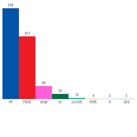
598
413
88
35
10
4
3
3
PP
PSOE
UPyD
IU
LV-GVE
PCPE
II
CDS