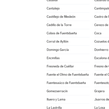
Caballar
Cabañas d
Cantalejo
Cantimpal
Castillejo de Mesleón
Castro de 
Cedillo de la Torre
Cerezo de
Cobos de Fuentidueña
Coca
Corral de Ayllón
Cozuelos 
Domingo García
Donhierro
Encinillas
Escalona d
Fresneda de Cuéllar
Fresno de
Fuente el Olmo de Fuentidueña
Fuente el 
Fuentesaúco de Fuentidueña
Fuentesot
Gomezserracín
Grajera
Ituero y Lama
Juarros d
La Lastrilla
La Losa