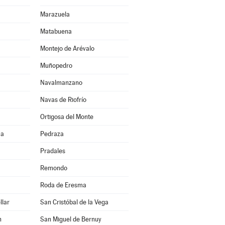
Marazuela
Matabuena
Montejo de Arévalo
Muñopedro
Navalmanzano
Navas de Riofrío
Ortigosa del Monte
ma
Pedraza
Pradales
Remondo
Roda de Eresma
llar
San Cristóbal de la Vega
n
San Miguel de Bernuy