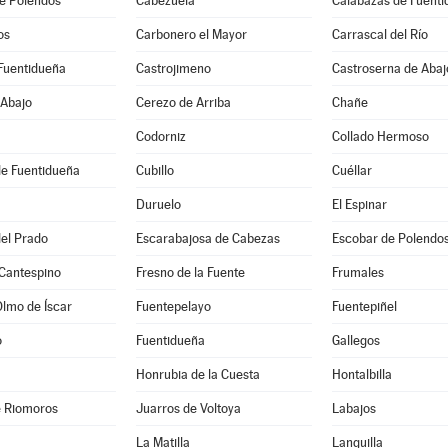
e Polendos
Cabezuela
Calabazas de Fuent
os
Carbonero el Mayor
Carrascal del Río
Fuentidueña
Castrojimeno
Castroserna de Abaj
 Abajo
Cerezo de Arriba
Chañe
Codorniz
Collado Hermoso
de Fuentidueña
Cubillo
Cuéllar
Duruelo
El Espinar
el Prado
Escarabajosa de Cabezas
Escobar de Polendo
 Cantespino
Fresno de la Fuente
Frumales
Olmo de Íscar
Fuentepelayo
Fuentepiñel
o
Fuentidueña
Gallegos
Honrubia de la Cuesta
Hontalbilla
e Riomoros
Juarros de Voltoya
Labajos
La Matilla
Languilla