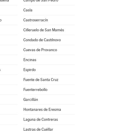
idueña
Campo de San Pedro
Casla
o
Castroserracín
Cilleruelo de San Mamés
Condado de Castilnovo
Cuevas de Provanco
Encinas
s
Espirdo
Fuente de Santa Cruz
Fuenterrebollo
Garcillán
Hontanares de Eresma
Laguna de Contreras
Lastras de Cuéllar