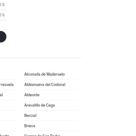
8 %
8 %
Alconada de Maderuelo
rrezuela
Aldeanueva del Codonal
al
Aldeonte
Arevalillo de Cega
Bercial
Brieva