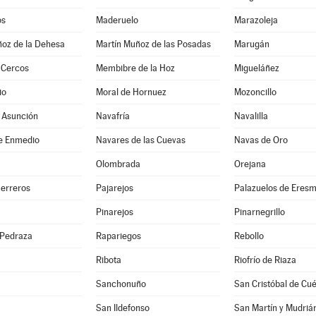
os
Maderuelo
Marazoleja
ñoz de la Dehesa
Martín Muñoz de las Posadas
Marugán
 Cercos
Membibre de la Hoz
Migueláñez
io
Moral de Hornuez
Mozoncillo
 Asunción
Navafría
Navalilla
e Enmedio
Navares de las Cuevas
Navas de Oro
Olombrada
Orejana
Herreros
Pajarejos
Palazuelos de Eres
Pinarejos
Pinarnegrillo
 Pedraza
Rapariegos
Rebollo
Ribota
Riofrío de Riaza
Sanchonuño
San Cristóbal de Cué
San Ildefonso
San Martín y Mudriá