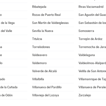
Ribatejada
Rivas-Vaciamadrid
do
Rozas de Puerto Real
San Agustín del Guad
 de la Vega
San Martín de Valdeiglesias
San Sebastián de lo
 del Valle
Sevilla la Nueva
Somosierra
Titulcia
Torrejón de Ardoz
na
Torrelodones
Torremocha de Jar
te
Valdeavero
Valdelaguna
lo
Valdemoro
Valdeolmos-Alalpar
Valverde de Alcalá
Velilla de San Antoni
rado
Villalbilla
Villamanrique de Taj
 de la Cañada
Villanueva del Pardillo
Villanueva de Perale
sa de Odón
Villavieja del Lozoya
Zarzalejo