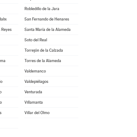
Robledillo de la Jara
alix
San Fernando de Henares
s Reyes
Santa María de la Alameda
Soto del Real
Torrejón de la Calzada
ama
Torres de la Alameda
Valdemanco
do
Valdepiélagos
o
Venturada
o
Villamanta
s
Villar del Olmo