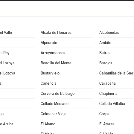
l Valle
Alcalá de Henares
Alcobendas
Alpedrete
Ambite
el Rey
Arroyomolinos
Batres
el Lozoya
Boadilla del Monte
Braojos
el Lozoya
Bustarviejo
Cabanillas de la Sier
al
Canencia
Carabaña
Cervera de Buitrago
Chapinería
Collado Mediano
Collado Villalba
jo
Colmenar Viejo
Corpa
e Arriba
El Álamo
El Atazar