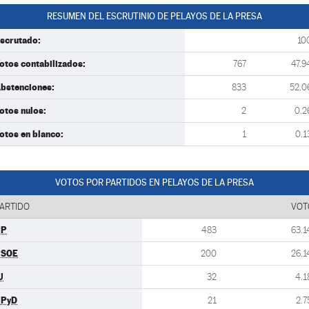
RESUMEN DEL ESCRUTINIO DE PELAYOS DE LA PRESA
scrutado:
10
otos contabilizados:
767
47.9
bstenciones:
833
52.0
otos nulos:
2
0.2
otos en blanco:
1
0.1
VOTOS POR PARTIDOS EN PELAYOS DE LA PRESA
ARTIDO
VOT
PP
483
63.1
PSOE
200
26.1
U
32
4.1
UPyD
21
2.7