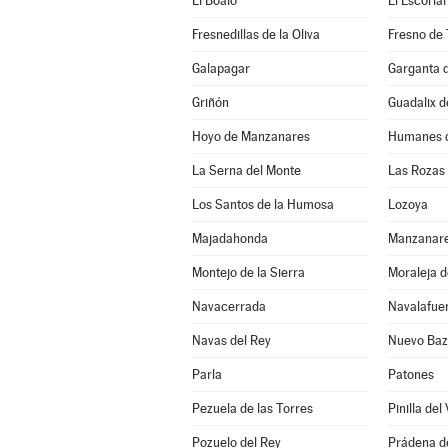
El Boalo
El Escorial
Fresnedillas de la Oliva
Fresno de 
Galapagar
Garganta d
Griñón
Guadalix d
Hoyo de Manzanares
Humanes d
La Serna del Monte
Las Rozas
Los Santos de la Humosa
Lozoya
Majadahonda
Manzanare
Montejo de la Sierra
Moraleja 
Navacerrada
Navalafue
Navas del Rey
Nuevo Baz
Parla
Patones
Pezuela de las Torres
Pinilla del 
Pozuelo del Rey
Prádena d