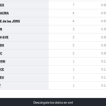
AES
7
0.9
PACMA
4
0.5
E de las JONS
4
0.5
FN
3
0.3
V-GVE
2
0.2
CDS
2
0.2
RC
2
0.2
OSI
1
0.1
UCE
1
0.1
CEU
1
0.1
F
1
0.1
Descárgate los datos en xml