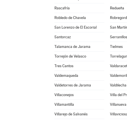
Rascafría
Redueña
Robledo de Chavela
Robregor
San Lorenzo de El Escorial
San Martín
Santorcaz
Serranillos
Talamanca de Jarama
Tielmes
Torrejón de Velasco
Torrelagu
Tres Cantos
Valdarace
Valdemaqueda
Valdemoril
Valdetorres de Jarama
Valdilecha
Villaconejos
Villa del P
Villamantilla
Villanueva
Villarejo de Salvanés
Villavicio