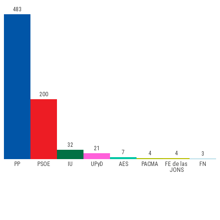
483
200
32
21
7
4
4
3
PP
PSOE
IU
UPyD
AES
PACMA
FE de las
FN
JONS