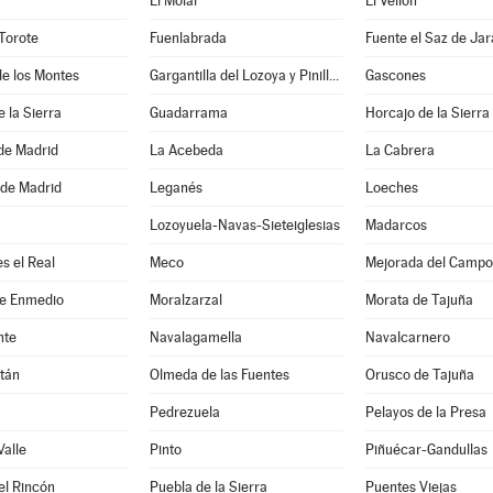
El Molar
El Vellón
Torote
Fuenlabrada
Fuente el Saz de Ja
e los Montes
Gargantilla del Lozoya y Pinilla de Buitrago
Gascones
e la Sierra
Guadarrama
Horcajo de la Sierra
e Madrid
La Acebeda
La Cabrera
 de Madrid
Leganés
Loeches
Lozoyuela-Navas-Sieteiglesias
Madarcos
s el Real
Meco
Mejorada del Campo
de Enmedio
Moralzarzal
Morata de Tajuña
nte
Navalagamella
Navalcarnero
tán
Olmeda de las Fuentes
Orusco de Tajuña
Pedrezuela
Pelayos de la Presa
Valle
Pinto
Piñuécar-Gandullas
el Rincón
Puebla de la Sierra
Puentes Viejas