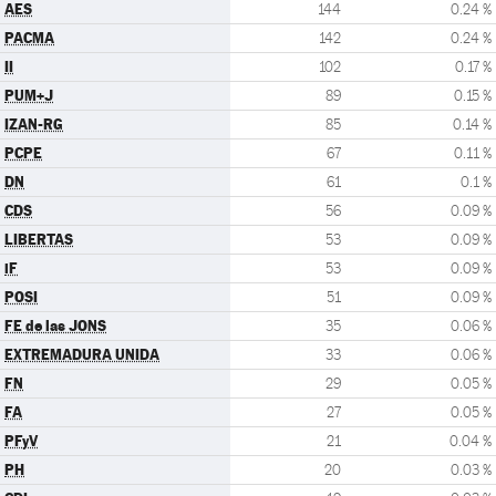
AES
144
0.24 %
PACMA
142
0.24 %
II
102
0.17 %
PUM+J
89
0.15 %
IZAN-RG
85
0.14 %
PCPE
67
0.11 %
DN
61
0.1 %
CDS
56
0.09 %
LIBERTAS
53
0.09 %
iF
53
0.09 %
POSI
51
0.09 %
FE de las JONS
35
0.06 %
EXTREMADURA UNIDA
33
0.06 %
FN
29
0.05 %
FA
27
0.05 %
PFyV
21
0.04 %
PH
20
0.03 %