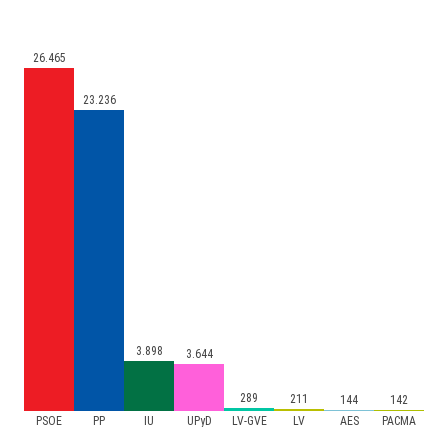
26.465
23.236
3.898
3.644
289
211
144
142
PSOE
PP
IU
UPyD
LV-GVE
LV
AES
PACMA