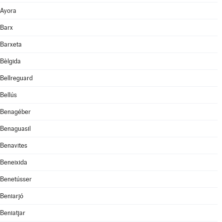
Ayora
Barx
Barxeta
Bèlgida
Bellreguard
Bellús
Benagéber
Benaguasil
Benavites
Beneixida
Benetússer
Beniarjó
Beniatjar