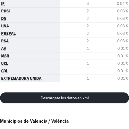
iF
3
0.04 %
POSI
2
0.03 %
DN
2
0.03 %
UNA
2
0.03 %
PREPAL
2
0.03 %
PSA
2
0.03 %
AA
1
0.01 %
MSR
1
0.01 %
UCL
1
0.01 %
CDL
1
0.01 %
EXTREMADURA UNIDA
1
0.01 %
Descárgate los datos en xml
Municipios de Valencia / València