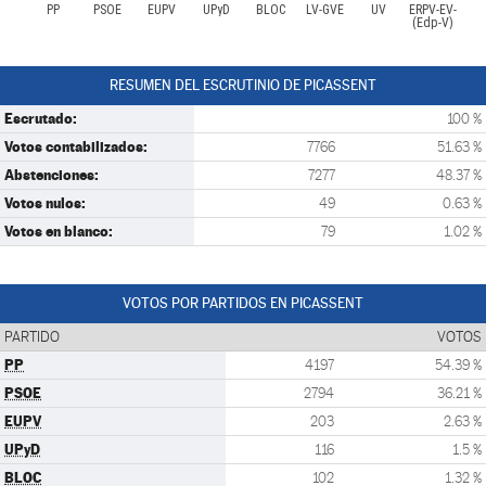
PP
PSOE
EUPV
UPyD
BLOC
LV-GVE
UV
ERPV-EV-
(Edp-V)
RESUMEN DEL ESCRUTINIO DE PICASSENT
Escrutado:
100 %
Votos contabilizados:
7766
51.63 %
Abstenciones:
7277
48.37 %
Votos nulos:
49
0.63 %
Votos en blanco:
79
1.02 %
VOTOS POR PARTIDOS EN PICASSENT
PARTIDO
VOTOS
PP
4197
54.39 %
PSOE
2794
36.21 %
EUPV
203
2.63 %
UPyD
116
1.5 %
BLOC
102
1.32 %