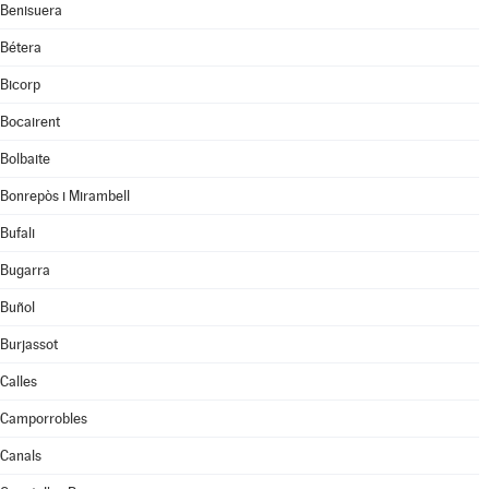
Benisuera
Bétera
Bicorp
Bocairent
Bolbaite
Bonrepòs i Mirambell
Bufali
Bugarra
Buñol
Burjassot
Calles
Camporrobles
Canals