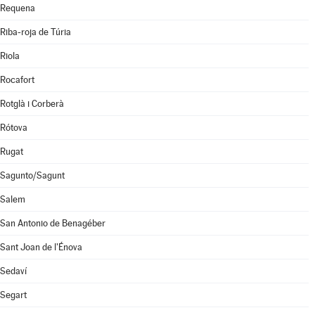
Requena
Riba-roja de Túria
Riola
Rocafort
Rotglà i Corberà
Rótova
Rugat
Sagunto/Sagunt
Salem
San Antonio de Benagéber
Sant Joan de l'Énova
Sedaví
Segart