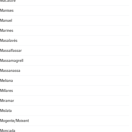
Macastre
Manises
Manuel
Marines
Masalavés
Massalfassar
Massamagrell
Massanassa
Meliana
Millares
Miramar
Mislata
Mogente/Moixent
Moncada