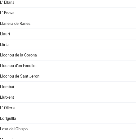
L' Eliana
L' Ènova
Llanera de Ranes
Llaurí
Llíria
Llocnou de la Corona
Llocnou d'en Fenollet
Llocnou de Sant Jeroni
Llombai
Llutxent
L' Olleria
Loriguilla
Losa del Obispo