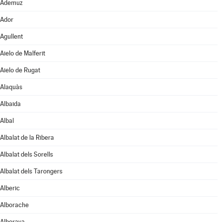
Ademuz
Ador
Agullent
Aielo de Malferit
Aielo de Rugat
Alaquàs
Albaida
Albal
Albalat de la Ribera
Albalat dels Sorells
Albalat dels Tarongers
Alberic
Alborache
Alboraya