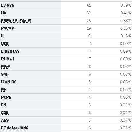
LV-GVE
61
0.79 %
UV
32
0.41 %
ERPV-EV-(Edp-V)
28
0.36 %
PACMA
19
0.25 %
II
10
0.13 %
UCE
7
0.09 %
LIBERTAS
7
0.09 %
PUM+J
7
0.09 %
PFyV
6
0.08 %
SAIn
6
0.08 %
IZAN-RG
5
0.06 %
PH
4
0.05 %
PCPE
4
0.05 %
FN
3
0.04 %
CDS
3
0.04 %
AES
3
0.04 %
FE de las JONS
3
0.04 %