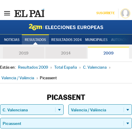
SUSCRÍBETE
Elecciones
NOTICIAS
RESULTADOS
RESULTADOS 2024
MUNICIPALES
AUTONÓMIC
2019
2014
2009
Estás en:
Resultados 2009
»
Total España
»
C. Valenciana
»
Valencia / València
»
Picassent
PICASSENT