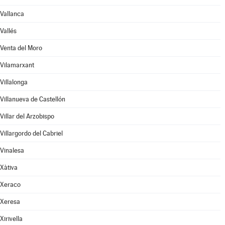
Vallanca
Vallés
Venta del Moro
Vilamarxant
Villalonga
Villanueva de Castellón
Villar del Arzobispo
Villargordo del Cabriel
Vinalesa
Xàtiva
Xeraco
Xeresa
Xirivella