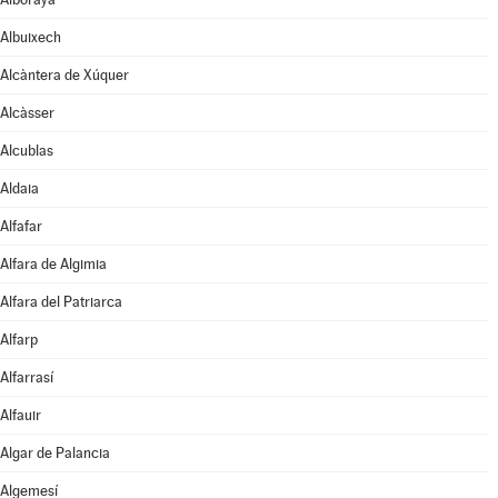
Albuixech
Alcàntera de Xúquer
Alcàsser
Alcublas
Aldaia
Alfafar
Alfara de Algimia
Alfara del Patriarca
Alfarp
Alfarrasí
Alfauir
Algar de Palancia
Algemesí