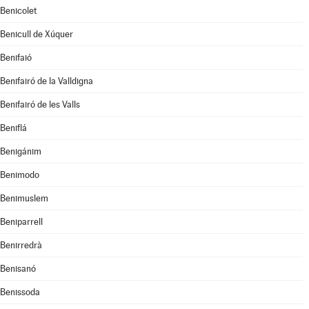
Benicolet
Benicull de Xúquer
Benifaió
Benifairó de la Valldigna
Benifairó de les Valls
Beniflá
Benigánim
Benimodo
Benimuslem
Beniparrell
Benirredrà
Benisanó
Benissoda