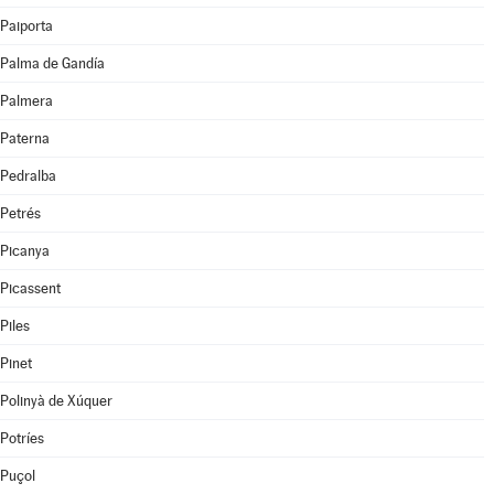
Paiporta
Palma de Gandía
Palmera
Paterna
Pedralba
Petrés
Picanya
Picassent
Piles
Pinet
Polinyà de Xúquer
Potríes
Puçol