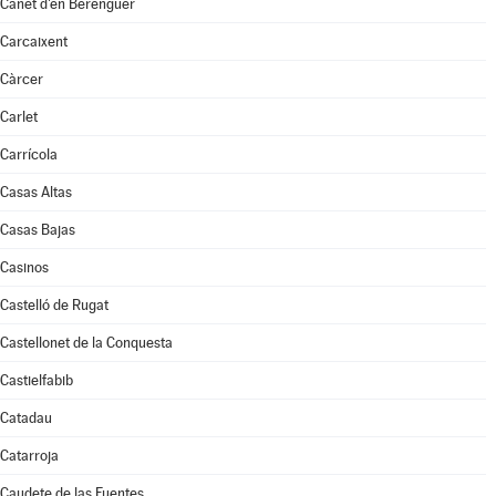
Canet d'en Berenguer
Carcaixent
Càrcer
Carlet
Carrícola
Casas Altas
Casas Bajas
Casinos
Castelló de Rugat
Castellonet de la Conquesta
Castielfabib
Catadau
Catarroja
Caudete de las Fuentes