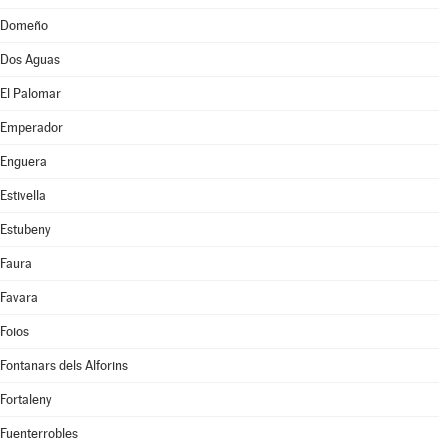
Domeño
Dos Aguas
El Palomar
Emperador
Enguera
Estivella
Estubeny
Faura
Favara
Foios
Fontanars dels Alforins
Fortaleny
Fuenterrobles