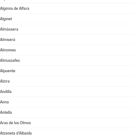
Algimia de Alfara
Alginet
Almàssera
Almiserà
Almoines
Almussafes
Alpuente
Alzira
Andilla
Anna
Antella
Aras de los Olmos
Atzeneta d'Albaida