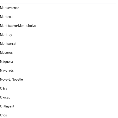
Montaverner
Montesa
Montitxelvo/Montichelvo
Montroy
Montserrat
Museros
Náquera
Navarrés
Novelé/Novetlè
Oliva
Olocau
Ontinyent
Otos