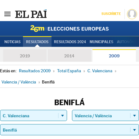
SUSCRÍBETE
Elecciones
NOTICIAS
RESULTADOS
RESULTADOS 2024
MUNICIPALES
AUTONÓMIC
2019
2014
2009
Estás en:
Resultados 2009
»
Total España
»
C. Valenciana
»
Valencia / València
»
Beniflá
BENIFLÁ