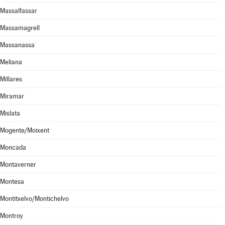
Massalfassar
Massamagrell
Massanassa
Meliana
Millares
Miramar
Mislata
Mogente/Moixent
Moncada
Montaverner
Montesa
Montitxelvo/Montichelvo
Montroy