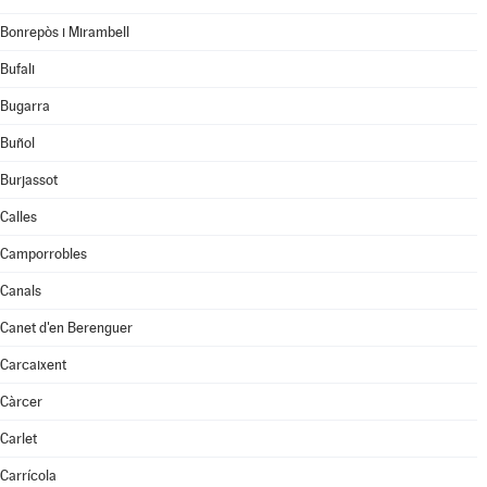
Bonrepòs i Mirambell
Bufali
Bugarra
Buñol
Burjassot
Calles
Camporrobles
Canals
Canet d'en Berenguer
Carcaixent
Càrcer
Carlet
Carrícola