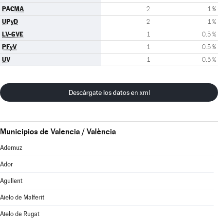
PACMA
2
1 %
UPyD
2
1 %
LV-GVE
1
0.5 %
PFyV
1
0.5 %
UV
1
0.5 %
Descárgate los datos en xml
Municipios de Valencia / València
Ademuz
Ador
Agullent
Aielo de Malferit
Aielo de Rugat