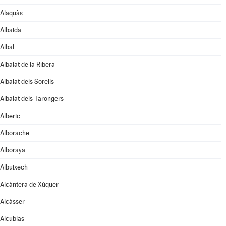
Alaquàs
Albaida
Albal
Albalat de la Ribera
Albalat dels Sorells
Albalat dels Tarongers
Alberic
Alborache
Alboraya
Albuixech
Alcàntera de Xúquer
Alcàsser
Alcublas