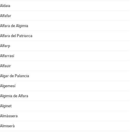
Aldaia
Alfafar
Alfara de Algimia
Alfara del Patriarca
Alfarp
Alfarrasí
Alfauir
Algar de Palancia
Algemesí
Algimia de Alfara
Alginet
Almàssera
Almiserà