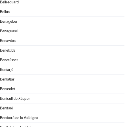
Bellreguard
Bellús
Benagéber
Benaguasil
Benavites
Beneixida
Benetússer
Beniarjó
Beniatjar
Benicolet
Benicull de Xúquer
Benifaió
Benifairó de la Valldigna