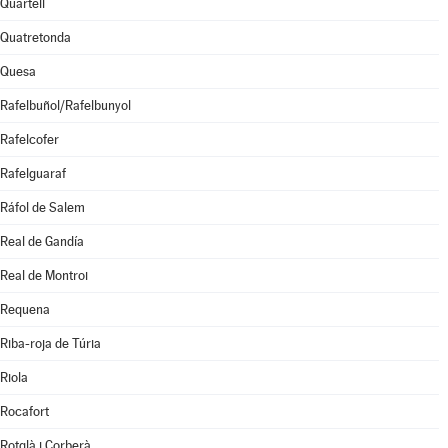
Quartell
Quatretonda
Quesa
Rafelbuñol/Rafelbunyol
Rafelcofer
Rafelguaraf
Ráfol de Salem
Real de Gandía
Real de Montroi
Requena
Riba-roja de Túria
Riola
Rocafort
Rotglà i Corberà