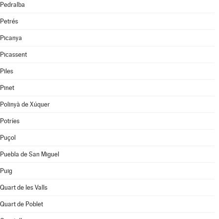
Pedralba
Petrés
Picanya
Picassent
Piles
Pinet
Polinyà de Xúquer
Potríes
Puçol
Puebla de San Miguel
Puig
Quart de les Valls
Quart de Poblet