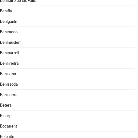
Benifairó de les Valls
Beniflá
Benigánim
Benimodo
Benimuslem
Beniparrell
Benirredrà
Benisanó
Benissoda
Benisuera
Bétera
Bicorp
Bocairent
Bolbaite