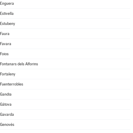
Enguera
Estivella
Estubeny
Faura
Favara
Foios
Fontanars dels Alforins
Fortaleny
Fuenterrobles
Gandia
Gátova
Gavarda
Genovés