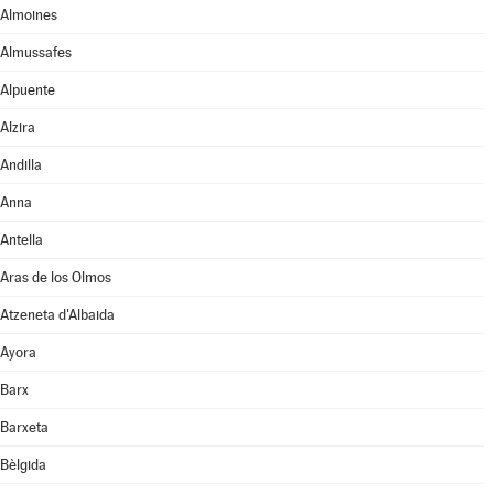
Almoines
Almussafes
Alpuente
Alzira
Andilla
Anna
Antella
Aras de los Olmos
Atzeneta d'Albaida
Ayora
Barx
Barxeta
Bèlgida