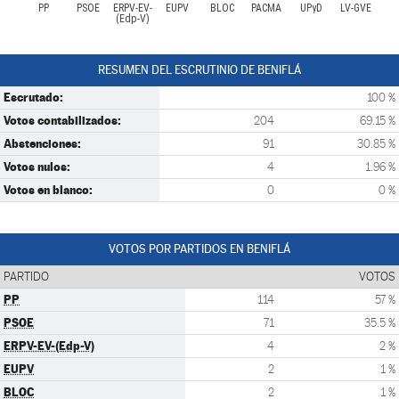
PP
PSOE
ERPV-EV-
EUPV
BLOC
PACMA
UPyD
LV-GVE
(Edp-V)
RESUMEN DEL ESCRUTINIO DE BENIFLÁ
Escrutado:
100 %
Votos contabilizados:
204
69.15 %
Abstenciones:
91
30.85 %
Votos nulos:
4
1.96 %
Votos en blanco:
0
0 %
VOTOS POR PARTIDOS EN BENIFLÁ
PARTIDO
VOTOS
PP
114
57 %
PSOE
71
35.5 %
ERPV-EV-(Edp-V)
4
2 %
EUPV
2
1 %
BLOC
2
1 %