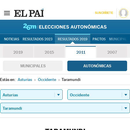
SUSCRÍBETE
26M | Elec
NOTICIAS
RESULTADOS 2023
RESULTADOS 2019
PACTOS
MUNICIPALE
2019
2015
2011
2007
MUNICIPALES
AUTONÓMICAS
Estás en:
Asturias
»
Occidente
»
Taramundi