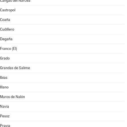
Cangas del Narcea
Castropol
Coaña
Cudillero
Degaña
Franco (El)
Grado
Grandas de Salime
Ibias
Illano
Muros de Nalón
Navia
Pesoz
Pravia