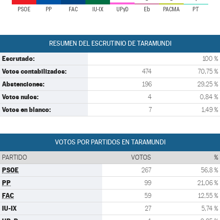
PSOE
PP
FAC
IU-IX
UPyD
Eb
PACMA
PT
RESUMEN DEL ESCRUTINIO DE TARAMUNDI
Escrutado:
100 %
Votos contabilizados:
474
70,75 %
Abstenciones:
196
29,25 %
Votos nulos:
4
0,84 %
Votos en blanco:
7
1,49 %
VOTOS POR PARTIDOS EN TARAMUNDI
PARTIDO
VOTOS
%
PSOE
267
56,8 %
PP
99
21,06 %
FAC
59
12,55 %
IU-IX
27
5,74 %