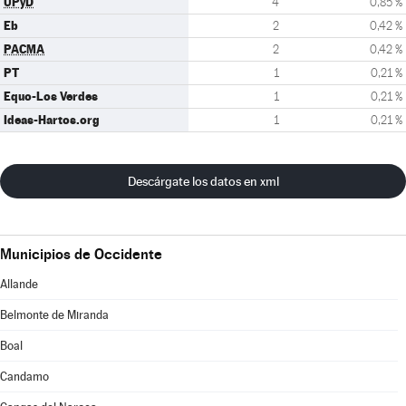
UPyD
4
0,85 %
Eb
2
0,42 %
PACMA
2
0,42 %
PT
1
0,21 %
Equo-Los Verdes
1
0,21 %
Ideas-Hartos.org
1
0,21 %
Descárgate los datos en xml
Municipios de Occidente
Allande
Belmonte de Miranda
Boal
Candamo