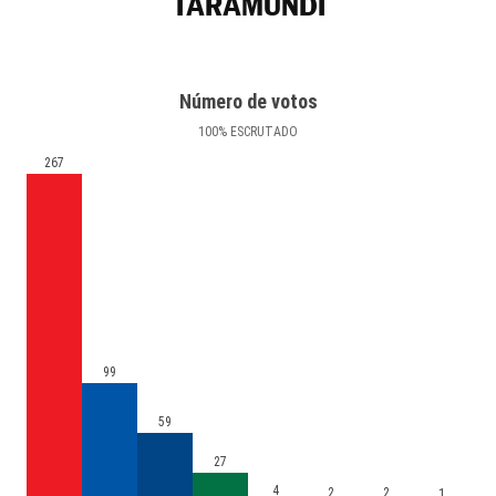
TARAMUNDI
Número de votos
100
%
ESCRUTADO
267
99
59
27
4
2
2
1