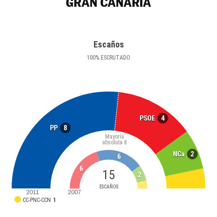
GRAN CANARIA
Escaños
100
%
ESCRUTADO
4
PSOE
8
PP
Mayoría
absoluta
8
2
NCa
6
6
15
2
ESCAÑOS
2011
2007
CC-PNC-CCN
1