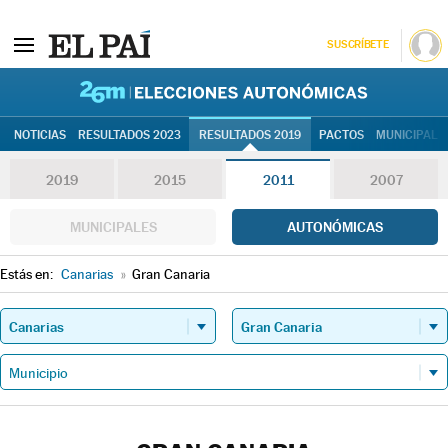
SUSCRÍBETE
26M | Elec
NOTICIAS
RESULTADOS 2023
RESULTADOS 2019
PACTOS
MUNICIPALE
2019
2015
2011
2007
MUNICIPALES
AUTONÓMICAS
Estás en:
Canarias
»
Gran Canaria