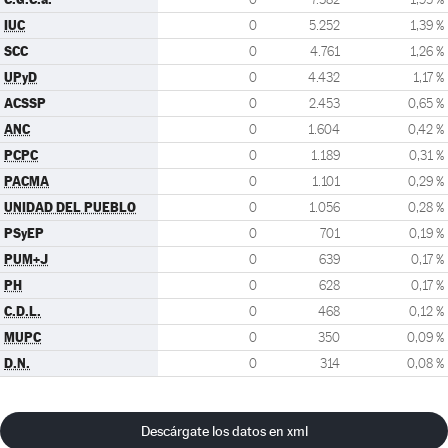
IUC
0
5.252
1,39 %
SCC
0
4.761
1,26 %
UPyD
0
4.432
1,17 %
ACSSP
0
2.453
0,65 %
ANC
0
1.604
0,42 %
PCPC
0
1.189
0,31 %
PACMA
0
1.101
0,29 %
UNIDAD DEL PUEBLO
0
1.056
0,28 %
PSyEP
0
701
0,19 %
PUM+J
0
639
0,17 %
PH
0
628
0,17 %
C.D.L.
0
468
0,12 %
MUPC
0
350
0,09 %
D.N.
0
314
0,08 %
Descárgate los datos en xml