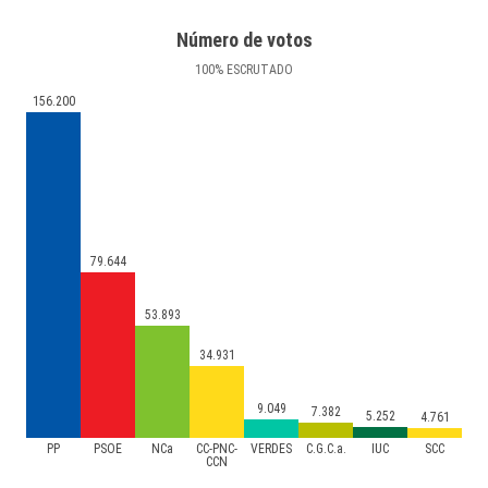
Número de votos
100
%
ESCRUTADO
156.200
79.644
53.893
34.931
9.049
7.382
5.252
4.761
PP
PSOE
NCa
CC-PNC-
VERDES
C.G.C.a.
IUC
SCC
CCN