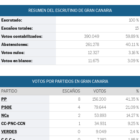
RESUMEN DEL ESCRUTINIO DE GRAN CANARIA
Escrutado:
100 %
Escaños totales:
15
Votos contabilizados:
390.049
59,89 %
Abstenciones:
261.278
40,11 %
Votos nulos:
12.327
3,16 %
Votos en blanco:
11.675
3,09 %
VOTOS POR PARTIDOS EN GRAN CANARIA
PARTIDO
ESCAÑOS
VOTOS
%
PP
8
156.200
41,35 %
PSOE
4
79.644
21,09 %
NCa
2
53.893
14,27 %
CC-PNC-CCN
1
34.931
9,25 %
VERDES
0
9.049
2,4 %
C.G.C.a.
0
7.382
1,95 %