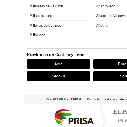
Villanuño de Valdavia
Villaprovedo
Villasarracino
Villasila de Valdavia
Villerías de Campos
Villodre
Villovieco
Provincias de Castilla y León
Ávila
Burg
Segovia
Sor
EDICIONES EL PAÍS S.L.
©
Contacto
Venta de conteni