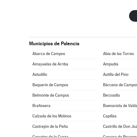
Municipios de Palencia
Abarca de Campos
Abia de las Torres
Amayuelas de Arriba
Ampudia
Astudillo
Autilla del Pino
Baquerín de Campos
Bárcena de Campo
Belmonte de Campos
Berzosilla
Brañosera
Buenavista de Vald
Calzada de los Molinos
Capillas
Castrejón de la Peña
Castrillo de Don Ju
Cervatos de la Cueza
Cervera de Pisuerg