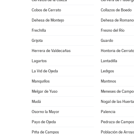
Cobos de Cerrato
Collazos de Boedo
Dehesa de Montejo
Dehesa de Romano
Frechilla
Fresno del Río
Grijota
Guardo
Herrera de Valdecañas
Hontoria de Cerrat
Lagartos
Lantadilla
La Vid de Ojeda
Ledigos
Manquillos
Mantinos
Melgar de Yuso
Meneses de Campo
Mudá
Nogal de las Huert
Osorno la Mayor
Palencia
Payo de Ojeda
Pedraza de Campo
Piña de Campos
Población de Arroy