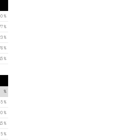
00 %
77 %
23 %
76 %
15 %
%
45 %
20 %
15 %
5 %