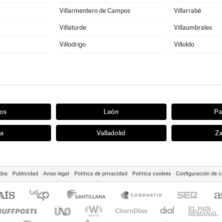
Villarmentero de Campos
Villarrabé
Villaturde
Villaumbrales
Villodrigo
Villoldo
os
León
Pa
ia
Valladolid
Z
dos
Publicidad
Aviso legal
Política de privacidad
Política cookies
Configuración de c