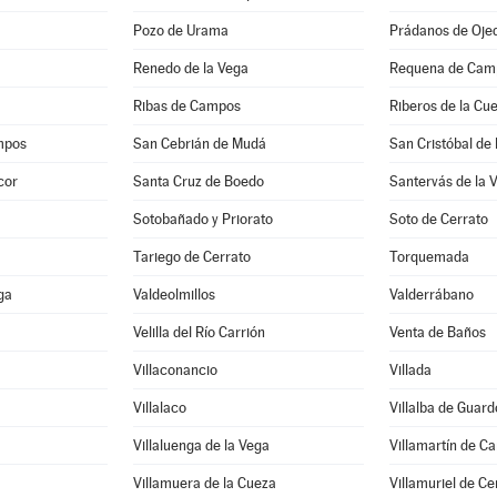
Pozo de Urama
Prádanos de Oje
Renedo de la Vega
Requena de Cam
Ribas de Campos
Riberos de la Cu
mpos
San Cebrián de Mudá
San Cristóbal de
cor
Santa Cruz de Boedo
Santervás de la 
Sotobañado y Priorato
Soto de Cerrato
Tariego de Cerrato
Torquemada
ga
Valdeolmillos
Valderrábano
Velilla del Río Carrión
Venta de Baños
Villaconancio
Villada
Villalaco
Villalba de Guard
Villaluenga de la Vega
Villamartín de C
Villamuera de la Cueza
Villamuriel de Ce