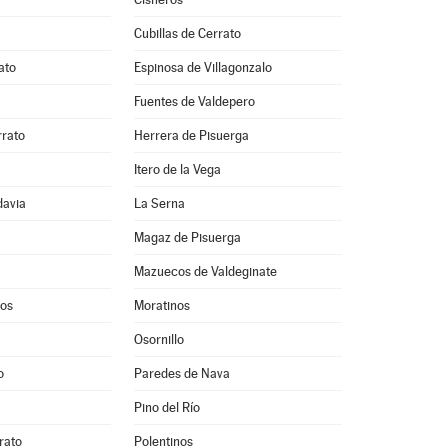
Cubillas de Cerrato
ato
Espinosa de Villagonzalo
Fuentes de Valdepero
rato
Herrera de Pisuerga
Itero de la Vega
davia
La Serna
Magaz de Pisuerga
Mazuecos de Valdeginate
os
Moratinos
Osornillo
o
Paredes de Nava
Pino del Río
rato
Polentinos