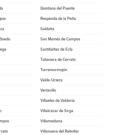
da
Quintana del Puente
pos
Respenda de la Peña
eza
Saldaña
 Boedo
San Mamés de Campos
Vega
Santibáñez de Ecla
Tabanera de Cerrato
Torremormojón
Valde-Ucieza
Vertavillo
Villaeles de Valdavia
o
Villalcázar de Sirga
ampos
Villamediana
rrato
Villanueva del Rebollar