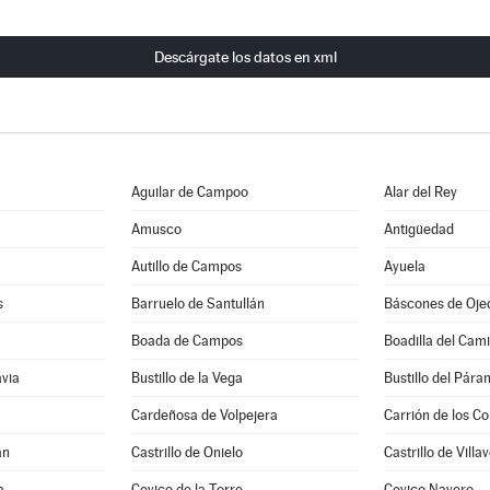
Descárgate los datos en xml
Aguilar de Campoo
Alar del Rey
Amusco
Antigüedad
Autillo de Campos
Ayuela
s
Barruelo de Santullán
Báscones de Oje
Boada de Campos
Boadilla del Cam
avia
Bustillo de la Vega
Bustillo del Pára
Cardeñosa de Volpejera
Carrión de los C
an
Castrillo de Onielo
Castrillo de Villa
a
Cevico de la Torre
Cevico Navero