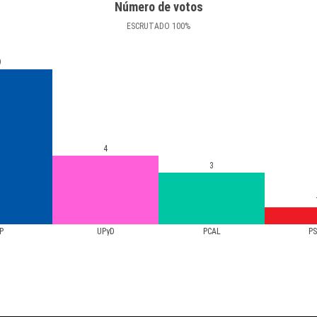
Número de votos
ESCRUTADO
100
%
9
4
3
P
UPyD
PCAL
P