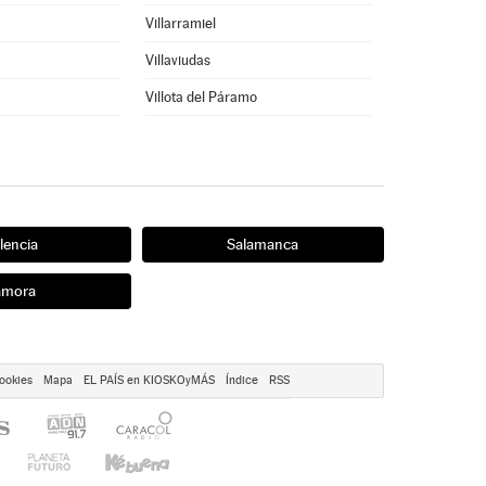
Villarramiel
Villaviudas
Villota del Páramo
lencia
Salamanca
amora
ookies
Mapa
EL PAÍS en KIOSKOyMÁS
Índice
RSS