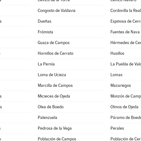
Congosto de Valdavia
Cordovilla la Real
s
Dueñas
Espinosa de Cerr
Frómista
Fuentes de Nava
Guaza de Campos
Hérmedes de Cer
o
Hornillos de Cerrato
Husillos
La Pernía
La Puebla de Val
Loma de Ucieza
Lomas
Marcilla de Campos
Mazariegos
s
Micieces de Ojeda
Monzón de Camp
as
Olea de Boedo
Olmos de Ojeda
Palenzuela
Páramo de Boed
s
Pedrosa de la Vega
Perales
o
Población de Campos
Población de Cer