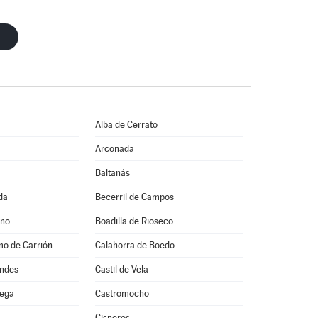
Alba de Cerrato
Arconada
Baltanás
da
Becerril de Campos
ino
Boadilla de Rioseco
mo de Carrión
Calahorra de Boedo
ondes
Castil de Vela
vega
Castromocho
Cisneros