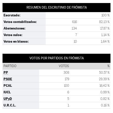
RESUMEN DEL ESCRUTINIO DE FRÓMISTA
Escrutado:
100 %
Votos contabilizados:
616
82,13 %
Abstenciones:
134
17,87 %
Votos nulos:
7
1,14 %
Votos en blanco:
10
1,64 %
VOTOS POR PARTIDOS EN FRÓMISTA
PARTIDO
VOTOS
%
PP
308
50,57 %
PSOE
179
29,39 %
PCAL
100
16,42 %
IUCL
6
0,99 %
UPyD
5
0,82 %
U.R.C.L.
1
0,16 %