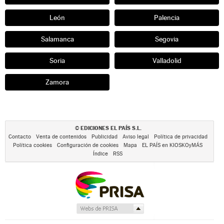
León
Palencia
Salamanca
Segovia
Soria
Valladolid
Zamora
EDICIONES EL PAÍS S.L.
©
Contacto
Venta de contenidos
Publicidad
Aviso legal
Política de privacidad
Política cookies
Configuración de cookies
Mapa
EL PAÍS en KIOSKOyMÁS
Índice
RSS