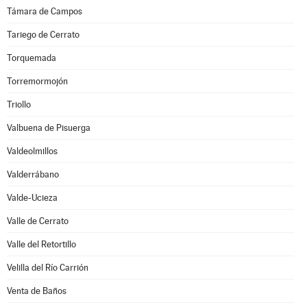
Támara de Campos
Tariego de Cerrato
Torquemada
Torremormojón
Triollo
Valbuena de Pisuerga
Valdeolmillos
Valderrábano
Valde-Ucieza
Valle de Cerrato
Valle del Retortillo
Velilla del Río Carrión
Venta de Baños