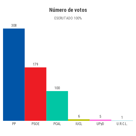
Número de votos
ESCRUTADO
100
%
308
179
100
6
5
1
PP
PSOE
PCAL
IUCL
UPyD
U.R.C.L.