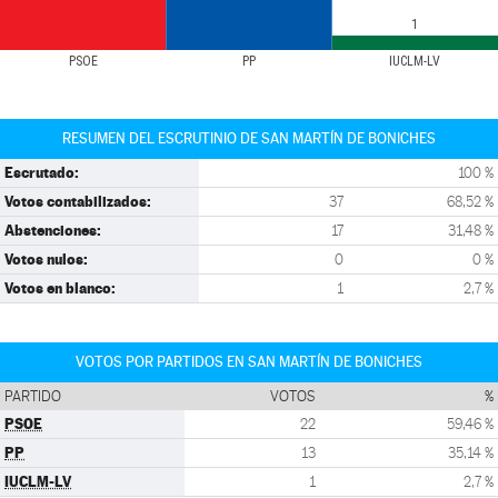
1
PSOE
PP
IUCLM-LV
RESUMEN DEL ESCRUTINIO DE SAN MARTÍN DE BONICHES
Escrutado:
100 %
Votos contabilizados:
37
68,52 %
Abstenciones:
17
31,48 %
Votos nulos:
0
0 %
Votos en blanco:
1
2,7 %
VOTOS POR PARTIDOS EN SAN MARTÍN DE BONICHES
PARTIDO
VOTOS
%
PSOE
22
59,46 %
PP
13
35,14 %
IUCLM-LV
1
2,7 %