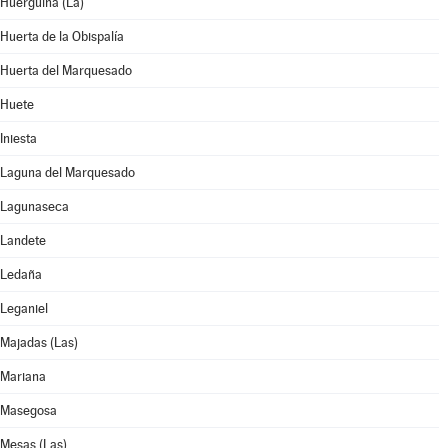
Huérguina (La)
Huerta de la Obispalía
Huerta del Marquesado
Huete
Iniesta
Laguna del Marquesado
Lagunaseca
Landete
Ledaña
Leganiel
Majadas (Las)
Mariana
Masegosa
Mesas (Las)