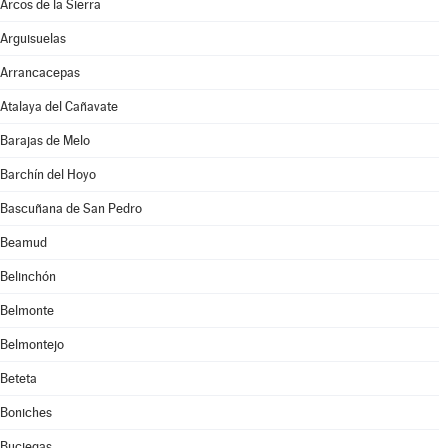
Arcos de la Sierra
Arguisuelas
Arrancacepas
Atalaya del Cañavate
Barajas de Melo
Barchín del Hoyo
Bascuñana de San Pedro
Beamud
Belinchón
Belmonte
Belmontejo
Beteta
Boniches
Buciegas