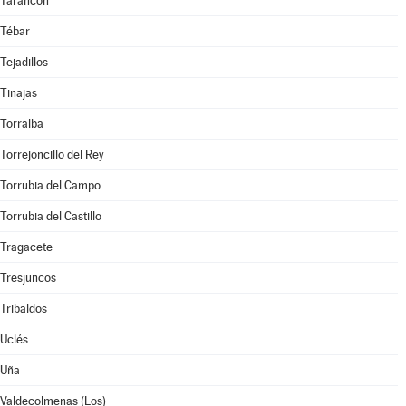
Tarancón
Tébar
Tejadillos
Tinajas
Torralba
Torrejoncillo del Rey
Torrubia del Campo
Torrubia del Castillo
Tragacete
Tresjuncos
Tribaldos
Uclés
Uña
Valdecolmenas (Los)