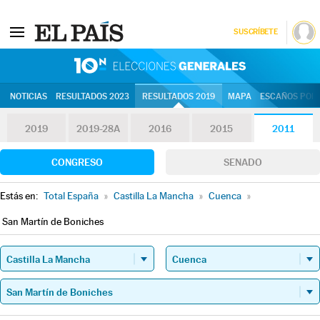
SUSCRÍBETE
10N | Eleccion
NOTICIAS
RESULTADOS 2023
RESULTADOS 2019
MAPA
ESCAÑOS POR 
2019
2019-28A
2016
2015
2011
CONGRESO
SENADO
Estás en:
Total España
»
Castilla La Mancha
»
Cuenca
»
San Martín de Boniches