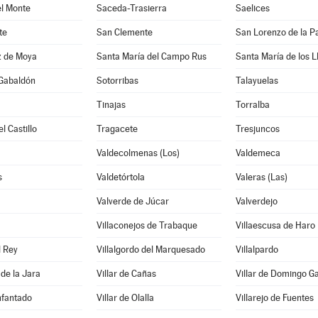
el Monte
Saceda-Trasierra
Saelices
te
San Clemente
San Lorenzo de la Pa
z de Moya
Santa María del Campo Rus
Santa María de los L
 Gabaldón
Sotorribas
Talayuelas
Tinajas
Torralba
l Castillo
Tragacete
Tresjuncos
Valdecolmenas (Los)
Valdemeca
s
Valdetórtola
Valeras (Las)
Valverde de Júcar
Valverdejo
Villaconejos de Trabaque
Villaescusa de Haro
l Rey
Villalgordo del Marquesado
Villalpardo
 de la Jara
Villar de Cañas
Villar de Domingo G
Infantado
Villar de Olalla
Villarejo de Fuentes