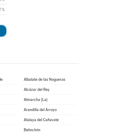
7 %
de
Albalate de las Nogueras
Alcázar del Rey
Almarcha (La)
Arandilla del Arroyo
Atalaya del Cañavate
Belinchón