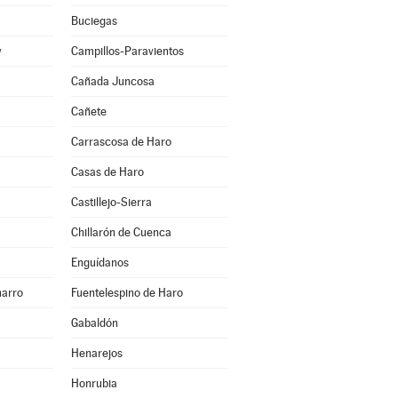
Buciegas
y
Campillos-Paravientos
Cañada Juncosa
Cañete
Carrascosa de Haro
Casas de Haro
Castillejo-Sierra
Chillarón de Cuenca
Enguídanos
harro
Fuentelespino de Haro
Gabaldón
Henarejos
Honrubia