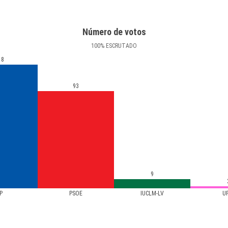
Número de votos
100
%
ESCRUTADO
18
93
9
P
PSOE
IUCLM-LV
U