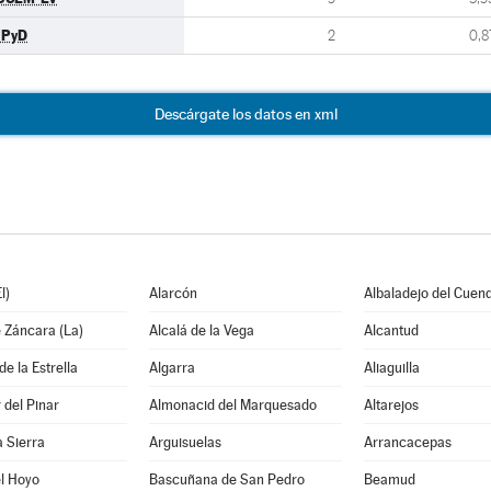
UPyD
2
0,8
Descárgate los datos en xml
l)
Alarcón
Albaladejo del Cuen
 Záncara (La)
Alcalá de la Vega
Alcantud
e la Estrella
Algarra
Aliaguilla
del Pinar
Almonacid del Marquesado
Altarejos
a Sierra
Arguisuelas
Arrancacepas
l Hoyo
Bascuñana de San Pedro
Beamud