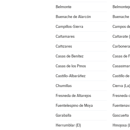
Belmonte
Belmontej
Buenache de Alarcón
Buenache d
Campillos-Sierra
Campos de
Cañamares
Cañavate (
Cañizares
Carbonera
Casas de Benítez
Casas de 
Casas de los Pinos
Casasimar
Castillo-Albaráñez
Castillo d
Chumillas
Cierva (La
Fresneda de Altarejos
Fresneda d
Fuentelespino de Moya
Fuentenav
Garaballa
Gascueña
Herrumblar (El)
Hinojosa (