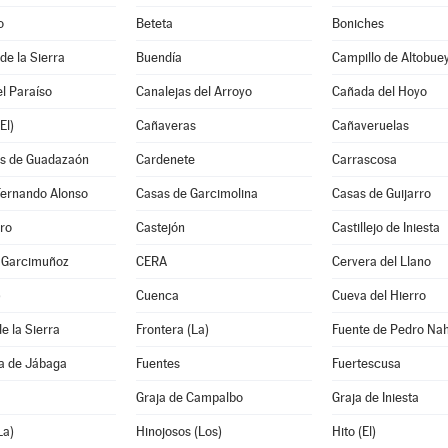
o
Beteta
Boniches
e la Sierra
Buendía
Campillo de Altobue
l Paraíso
Canalejas del Arroyo
Cañada del Hoyo
El)
Cañaveras
Cañaveruelas
s de Guadazaón
Cardenete
Carrascosa
Fernando Alonso
Casas de Garcimolina
Casas de Guijarro
ro
Castejón
Castillejo de Iniesta
e Garcimuñoz
CERA
Cervera del Llano
)
Cuenca
Cueva del Hierro
e la Sierra
Frontera (La)
Fuente de Pedro Na
a de Jábaga
Fuentes
Fuertescusa
Graja de Campalbo
Graja de Iniesta
La)
Hinojosos (Los)
Hito (El)