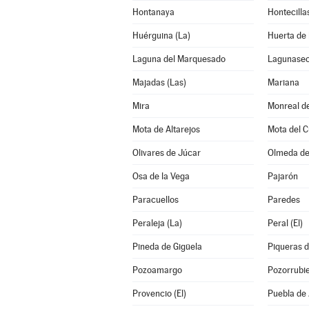
Hontanaya
Hontecilla
Huérguina (La)
Huerta de 
Laguna del Marquesado
Lagunase
Majadas (Las)
Mariana
Mira
Monreal de
Mota de Altarejos
Mota del 
Olivares de Júcar
Olmeda de
Osa de la Vega
Pajarón
Paracuellos
Paredes
Peraleja (La)
Peral (El)
Pineda de Gigüela
Piqueras de
Pozoamargo
Pozorrubie
Provencio (El)
Puebla de