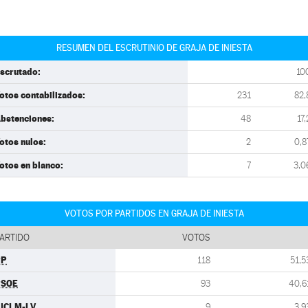
RESUMEN DEL ESCRUTINIO DE GRAJA DE INIESTA
scrutado:
10
otos contabilizados:
231
82,
bstenciones:
48
17,
otos nulos:
2
0,8
otos en blanco:
7
3,0
VOTOS POR PARTIDOS EN GRAJA DE INIESTA
ARTIDO
VOTOS
PP
118
51,5
PSOE
93
40,6
UCLM-LV
9
3,9