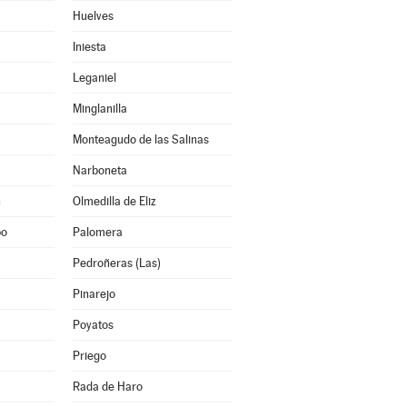
Huelves
Iniesta
Leganiel
Minglanilla
Monteagudo de las Salinas
Narboneta
n
Olmedilla de Eliz
po
Palomera
Pedroñeras (Las)
Pinarejo
Poyatos
Priego
Rada de Haro