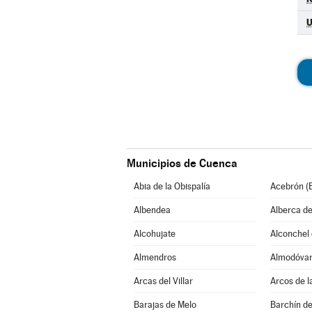
Municipios de Cuenca
Abia de la Obispalía
Acebrón (E
Albendea
Alberca de
Alcohujate
Alconchel d
Almendros
Almodóvar 
Arcas del Villar
Arcos de l
Barajas de Melo
Barchín de