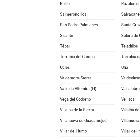
Reíllo
Rozalén d
Salmeroncillos
Salvacañe
San Pedro Palmiches
Santa Cru
Sisante
Solera de
Tébar
Tejadillos
Torrubia del Campo
Torrubia de
Uclés
Uña
Valdemoro-Sierra
Valdeoliva
Valle de Altomira (El)
Valsalobre
Vega del Codorno
Vellisca
Villalba de la Sierra
Villalba de
Villanueva de Guadamejud
Villanueva
Villar del Humo
Villar del 