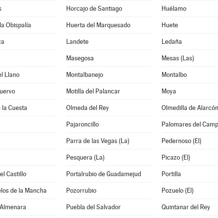
s
Horcajo de Santiago
Huélamo
la Obispalía
Huerta del Marquesado
Huete
ca
Landete
Ledaña
Masegosa
Mesas (Las)
l Llano
Montalbanejo
Montalbo
Cuervo
Motilla del Palancar
Moya
 la Cuesta
Olmeda del Rey
Olmedilla de Alarcó
Pajaroncillo
Palomares del Cam
Parra de las Vegas (La)
Pedernoso (El)
Pesquera (La)
Picazo (El)
l Castillo
Portalrubio de Guadamejud
Portilla
los de la Mancha
Pozorrubio
Pozuelo (El)
 Almenara
Puebla del Salvador
Quintanar del Rey