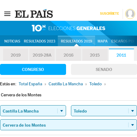
SUSCRÍBETE
10N | Eleccion
NOTICIAS
RESULTADOS 2023
RESULTADOS 2019
MAPA
ESCAÑOS POR 
2019
2019-28A
2016
2015
2011
CONGRESO
SENADO
Estás en:
Total España
»
Castilla La Mancha
»
Toledo
»
Cervera de los Montes