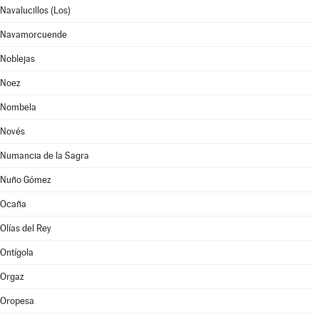
Navalucillos (Los)
Navamorcuende
Noblejas
Noez
Nombela
Novés
Numancia de la Sagra
Nuño Gómez
Ocaña
Olías del Rey
Ontígola
Orgaz
Oropesa