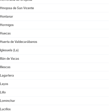
Hinojosa de San Vicente
Hontanar
Hormigos
Huecas
Huerta de Valdecarábanos
Iglesuela (La)
Illán de Vacas
Illescas
Lagartera
Layos
Lillo
Lominchar
Lucillos