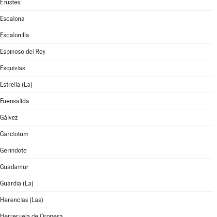
Erustes
Escalona
Escalonilla
Espinoso del Rey
Esquivias
Estrella (La)
Fuensalida
Gálvez
Garciotum
Gerindote
Guadamur
Guardia (La)
Herencias (Las)
Herreruela de Oropesa