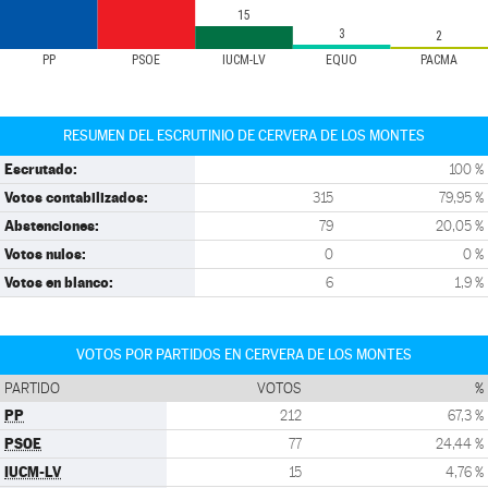
15
3
2
PP
PSOE
IUCM-LV
EQUO
PACMA
RESUMEN DEL ESCRUTINIO DE CERVERA DE LOS MONTES
Escrutado:
100 %
Votos contabilizados:
315
79,95 %
Abstenciones:
79
20,05 %
Votos nulos:
0
0 %
Votos en blanco:
6
1,9 %
VOTOS POR PARTIDOS EN CERVERA DE LOS MONTES
PARTIDO
VOTOS
%
PP
212
67,3 %
PSOE
77
24,44 %
IUCM-LV
15
4,76 %