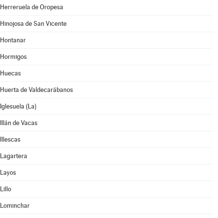
Herreruela de Oropesa
Hinojosa de San Vicente
Hontanar
Hormigos
Huecas
Huerta de Valdecarábanos
Iglesuela (La)
Illán de Vacas
Illescas
Lagartera
Layos
Lillo
Lominchar