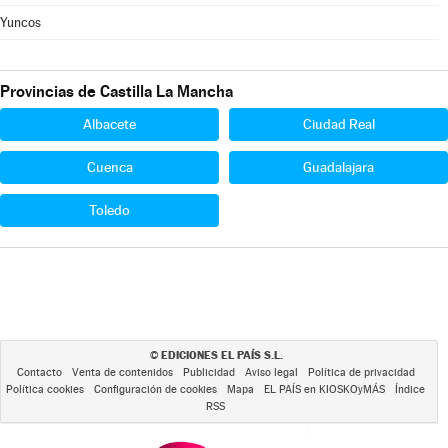
Yuncos
Provincias de Castilla La Mancha
Albacete
Ciudad Real
Cuenca
Guadalajara
Toledo
EDICIONES EL PAÍS S.L.
©
Contacto
Venta de contenidos
Publicidad
Aviso legal
Política de privacidad
Política cookies
Configuración de cookies
Mapa
EL PAÍS en KIOSKOyMÁS
Índice
RSS