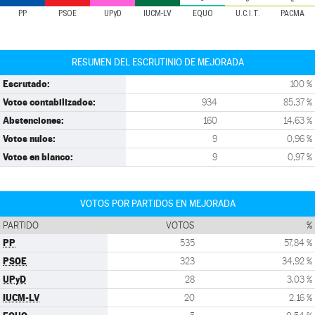
PP
PSOE
UPyD
IUCM-LV
EQUO
U.C.I.T.
PACMA
RESUMEN DEL ESCRUTINIO DE MEJORADA
Escrutado:
100 %
Votos contabilizados:
934
85,37 %
Abstenciones:
160
14,63 %
Votos nulos:
9
0,96 %
Votos en blanco:
9
0,97 %
VOTOS POR PARTIDOS EN MEJORADA
PARTIDO
VOTOS
%
PP
535
57,84 %
PSOE
323
34,92 %
UPyD
28
3,03 %
IUCM-LV
20
2,16 %