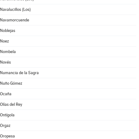
Navalucillos (Los)
Navamorcuende
Noblejas
Noez
Nombela
Novés
Numancia de la Sagra
Nuño Gómez
Ocaña
Olías del Rey
Ontígola
Orgaz
Oropesa