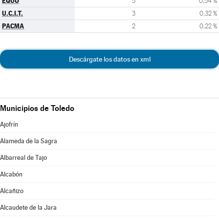
EQUO
5
0,54 %
U.C.I.T.
3
0,32 %
PACMA
2
0,22 %
Descárgate los datos en xml
Municipios de Toledo
Ajofrín
Alameda de la Sagra
Albarreal de Tajo
Alcabón
Alcañizo
Alcaudete de la Jara