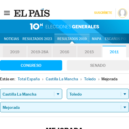
SUSCRÍBETE
10N | Eleccion
NOTICIAS
RESULTADOS 2023
RESULTADOS 2019
MAPA
ESCAÑOS POR 
2019
2019-28A
2016
2015
2011
CONGRESO
SENADO
Estás en:
Total España
»
Castilla La Mancha
»
Toledo
»
Mejorada