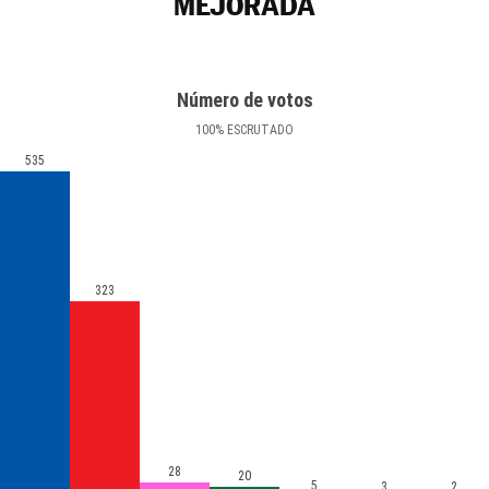
MEJORADA
Número de votos
100
%
ESCRUTADO
535
323
28
20
5
3
2