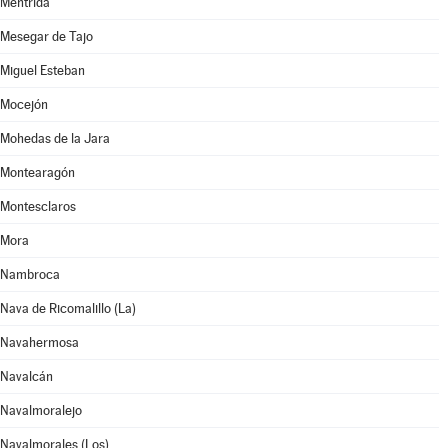
Méntrida
Mesegar de Tajo
Miguel Esteban
Mocejón
Mohedas de la Jara
Montearagón
Montesclaros
Mora
Nambroca
Nava de Ricomalillo (La)
Navahermosa
Navalcán
Navalmoralejo
Navalmorales (Los)