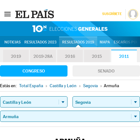
SUSCRÍBETE
10N | Eleccion
NOTICIAS
RESULTADOS 2023
RESULTADOS 2019
MAPA
ESCAÑOS POR 
2019
2019-28A
2016
2015
2011
CONGRESO
SENADO
Estás en:
Total España
»
Castilla y León
»
Segovia
»
Armuña