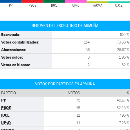
PP
PSOE
IUCL
UPyD
PACMA
U.C.E.
RESUMEN DEL ESCRUTINIO DE ARMUÑA
Escrutado:
100 %
Votos contabilizados:
154
73,33 %
Abstenciones:
56
26,67 %
Votos nulos:
3
1,95 %
Votos en blanco:
2
1,32 %
VOTOS POR PARTIDOS EN ARMUÑA
PARTIDO
VOTOS
%
PP
75
49,67 %
PSOE
49
32,45 %
IUCL
12
7,95 %
UPyD
11
7,28 %