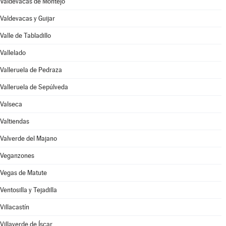
Valdevacas de Montejo
Valdevacas y Guijar
Valle de Tabladillo
Vallelado
Valleruela de Pedraza
Valleruela de Sepúlveda
Valseca
Valtiendas
Valverde del Majano
Veganzones
Vegas de Matute
Ventosilla y Tejadilla
Villacastín
Villaverde de Íscar