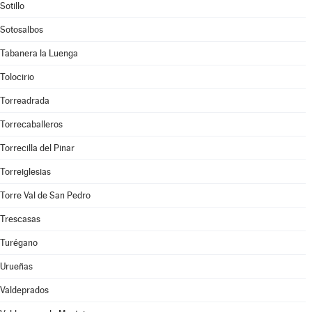
Sotillo
Sotosalbos
Tabanera la Luenga
Tolocirio
Torreadrada
Torrecaballeros
Torrecilla del Pinar
Torreiglesias
Torre Val de San Pedro
Trescasas
Turégano
Urueñas
Valdeprados