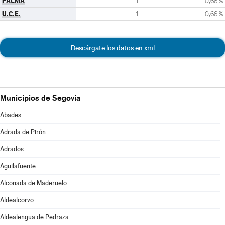
PACMA
1
0,66 %
U.C.E.
1
0,66 %
Descárgate los datos en xml
Municipios de Segovia
Abades
Adrada de Pirón
Adrados
Aguilafuente
Alconada de Maderuelo
Aldealcorvo
Aldealengua de Pedraza