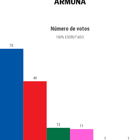
ARMUÑA
Número de votos
100
%
ESCRUTADO
75
49
12
11
1
1