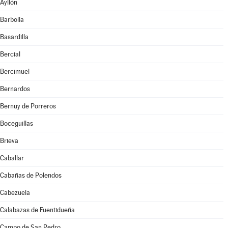
Ayllón
Barbolla
Basardilla
Bercial
Bercimuel
Bernardos
Bernuy de Porreros
Boceguillas
Brieva
Caballar
Cabañas de Polendos
Cabezuela
Calabazas de Fuentidueña
Campo de San Pedro