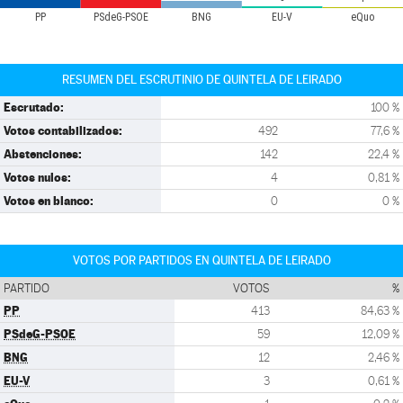
PP
PSdeG-PSOE
BNG
EU-V
eQuo
RESUMEN DEL ESCRUTINIO DE QUINTELA DE LEIRADO
Escrutado:
100 %
Votos contabilizados:
492
77,6 %
Abstenciones:
142
22,4 %
Votos nulos:
4
0,81 %
Votos en blanco:
0
0 %
VOTOS POR PARTIDOS EN QUINTELA DE LEIRADO
PARTIDO
VOTOS
%
PP
413
84,63 %
PSdeG-PSOE
59
12,09 %
BNG
12
2,46 %
EU-V
3
0,61 %