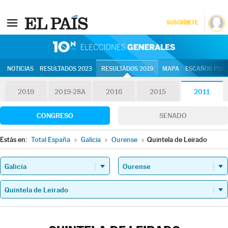
SUSCRÍBETE
10N | Eleccion
NOTICIAS
RESULTADOS 2023
RESULTADOS 2019
MAPA
ESCAÑOS POR 
2019
2019-28A
2016
2015
2011
CONGRESO
SENADO
Estás en:
Total España
»
Galicia
»
Ourense
»
Quintela de Leirado