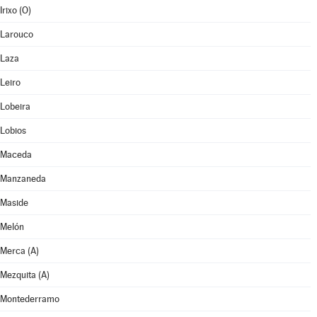
Irixo (O)
Larouco
Laza
Leiro
Lobeira
Lobios
Maceda
Manzaneda
Maside
Melón
Merca (A)
Mezquita (A)
Montederramo