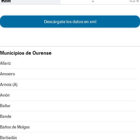
eQuo
1
0,2 %
Descárgate los datos en xml
Municipios de Ourense
Allariz
Amoeiro
Arnoia (A)
Avión
Baltar
Bande
Baños de Molgas
Barbadás