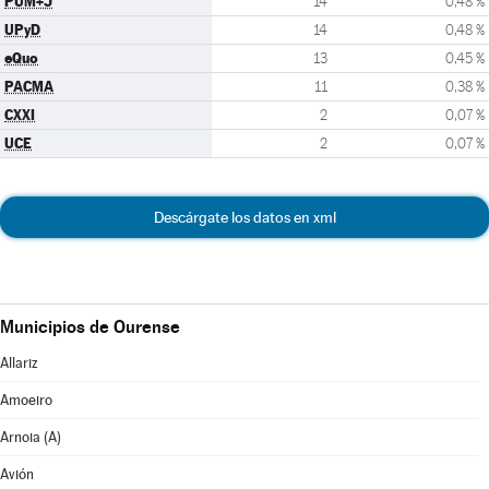
PUM+J
14
0,48 %
UPyD
14
0,48 %
eQuo
13
0,45 %
PACMA
11
0,38 %
CXXI
2
0,07 %
UCE
2
0,07 %
Descárgate los datos en xml
Municipios de Ourense
Allariz
Amoeiro
Arnoia (A)
Avión