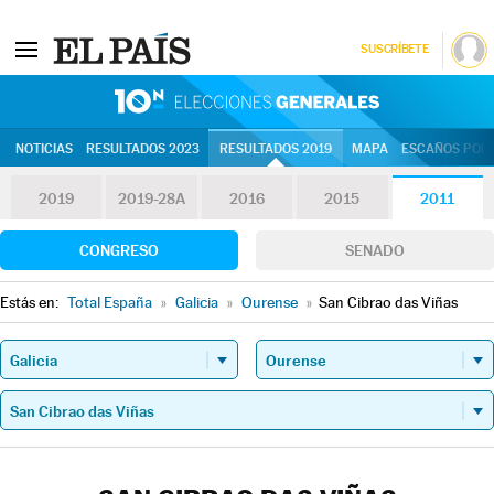
SUSCRÍBETE
10N | Eleccion
NOTICIAS
RESULTADOS 2023
RESULTADOS 2019
MAPA
ESCAÑOS POR 
2019
2019-28A
2016
2015
2011
CONGRESO
SENADO
Estás en:
Total España
»
Galicia
»
Ourense
»
San Cibrao das Viñas