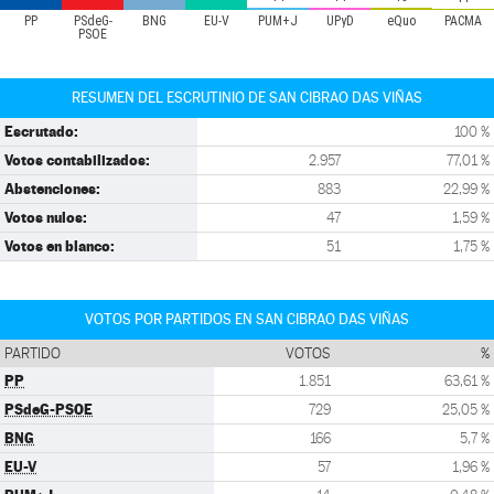
PP
PSdeG-
BNG
EU-V
PUM+J
UPyD
eQuo
PACMA
PSOE
RESUMEN DEL ESCRUTINIO DE SAN CIBRAO DAS VIÑAS
Escrutado:
100 %
Votos contabilizados:
2.957
77,01 %
Abstenciones:
883
22,99 %
Votos nulos:
47
1,59 %
Votos en blanco:
51
1,75 %
VOTOS POR PARTIDOS EN SAN CIBRAO DAS VIÑAS
PARTIDO
VOTOS
%
PP
1.851
63,61 %
PSdeG-PSOE
729
25,05 %
BNG
166
5,7 %
EU-V
57
1,96 %