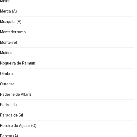
Melón
Merca (A)
Mezquita (A)
Montederramo
Monterrei
Muíños
Nogueira de Ramuín
Oímbra
Ourense
Paderne de Allariz
Padrenda
Parada de Sil
Pereiro de Aguiar (O)
Peroxa (A)