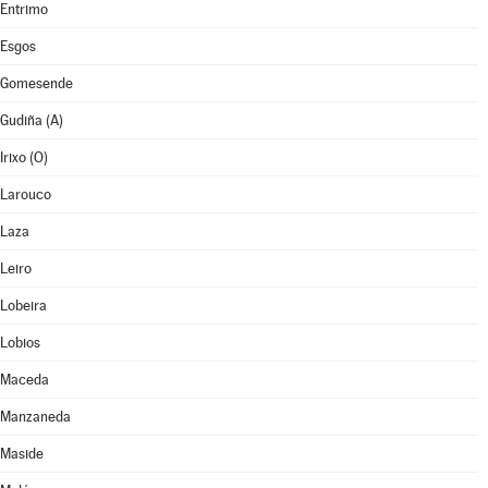
Entrimo
Esgos
Gomesende
Gudiña (A)
Irixo (O)
Larouco
Laza
Leiro
Lobeira
Lobios
Maceda
Manzaneda
Maside