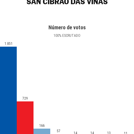
SAN CIBRAO DAS VIÑAS
Número de votos
100
%
ESCRUTADO
1.851
729
166
57
14
14
13
11