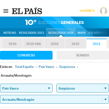
SUSCRÍBETE
10N | Eleccion
NOTICIAS
RESULTADOS 2023
RESULTADOS 2019
MAPA
ESCAÑOS POR 
2019
2019-28A
2016
2015
2011
CONGRESO
SENADO
Estás en:
Total España
»
País Vasco
»
Guipúzcoa
»
Arrasate/Mondragón