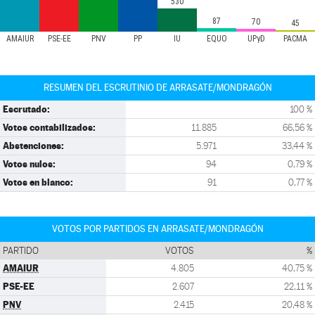
530
87
70
45
AMAIUR
PSE-EE
PNV
PP
IU
EQUO
UPyD
PACMA
RESUMEN DEL ESCRUTINIO DE ARRASATE/MONDRAGÓN
Escrutado:
100 %
Votos contabilizados:
11.885
66,56 %
Abstenciones:
5.971
33,44 %
Votos nulos:
94
0,79 %
Votos en blanco:
91
0,77 %
VOTOS POR PARTIDOS EN ARRASATE/MONDRAGÓN
PARTIDO
VOTOS
%
AMAIUR
4.805
40,75 %
PSE-EE
2.607
22,11 %
PNV
2.415
20,48 %