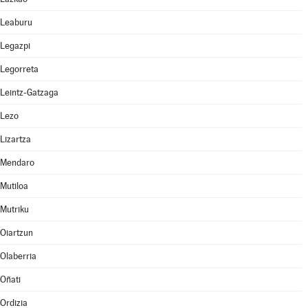
Leaburu
Legazpi
Legorreta
Leintz-Gatzaga
Lezo
Lizartza
Mendaro
Mutiloa
Mutriku
Oiartzun
Olaberria
Oñati
Ordizia