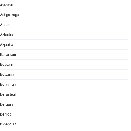
Asteasu
Astigarraga
Ataun
Azkoitia
Azpeitia
Baliarrain
Beasain
Beizama
Belauntza
Berastegi
Bergara
Berrobi
Bidegoian