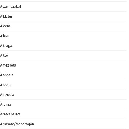
Aizarnazabal
Albiztur
Alegia
Alkiza
Altzaga
Altzo
Amezketa
Andoain
Anoeta
Antzuola
Arama
Aretxabaleta
Arrasate/Mondragón