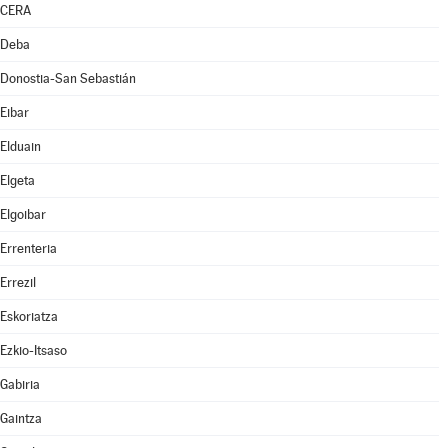
CERA
Deba
Donostia-San Sebastián
Eibar
Elduain
Elgeta
Elgoibar
Errenteria
Errezil
Eskoriatza
Ezkio-Itsaso
Gabiria
Gaintza