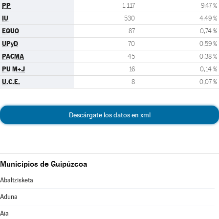
PP
1.117
9,47 %
IU
530
4,49 %
EQUO
87
0,74 %
UPyD
70
0,59 %
PACMA
45
0,38 %
PU M+J
16
0,14 %
U.C.E.
8
0,07 %
Descárgate los datos en xml
Municipios de Guipúzcoa
Abaltzisketa
Aduna
Aia