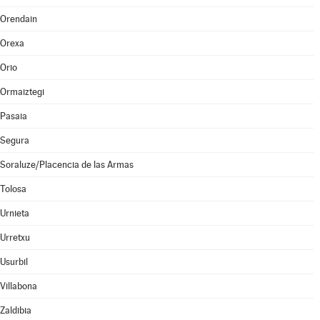
Orendain
Orexa
Orio
Ormaiztegi
Pasaia
Segura
Soraluze/Placencia de las Armas
Tolosa
Urnieta
Urretxu
Usurbil
Villabona
Zaldibia