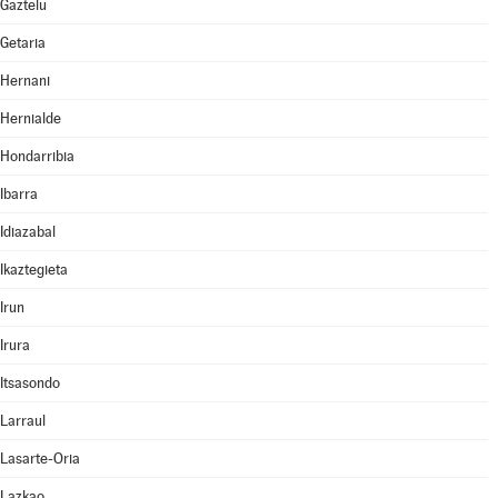
Gaztelu
Getaria
Hernani
Hernialde
Hondarribia
Ibarra
Idiazabal
Ikaztegieta
Irun
Irura
Itsasondo
Larraul
Lasarte-Oria
Lazkao