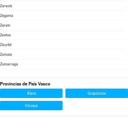
Zarautz
Zegama
Zerain
Zestoa
Zizurkil
Zumaia
Zumarraga
Provincias de País Vasco
Álava
Guipúzcoa
Vizcaya