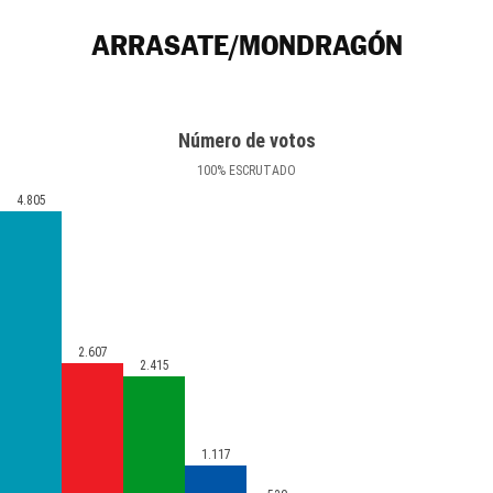
ARRASATE/MONDRAGÓN
Número de votos
100
%
ESCRUTADO
4.805
2.607
2.415
1.117