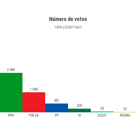
Número de votos
100
%
ESCRUTADO
2.088
1.066
481
203
62
23
PNV
PSE-EE
PP
IU
EQUO
PACMA