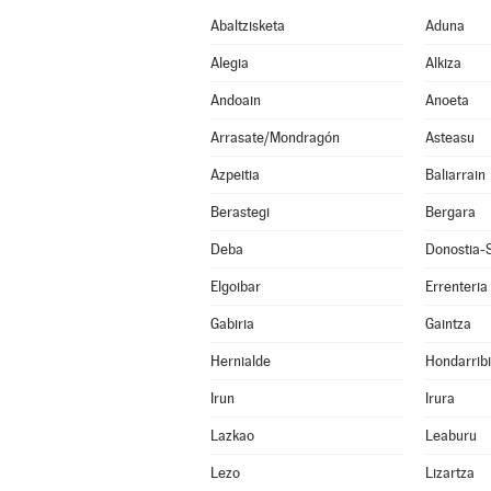
Abaltzisketa
Aduna
Alegia
Alkiza
Andoain
Anoeta
Arrasate/Mondragón
Asteasu
Azpeitia
Baliarrain
Berastegi
Bergara
Deba
Donostia-
Elgoibar
Errenteria
Gabiria
Gaintza
Hernialde
Hondarrib
Irun
Irura
Lazkao
Leaburu
Lezo
Lizartza