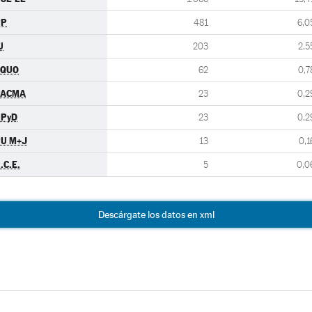
PP
481
6,0
U
203
2,5
EQUO
62
0,7
PACMA
23
0,2
UPyD
23
0,2
U M+J
13
0,1
.C.E.
5
0,0
Descárgate los datos en xml