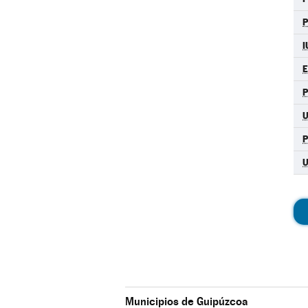
I
P
U
Municipios de Guipúzcoa