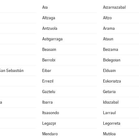
Aia
Aizarnazabal
Altzaga
Altzo
Antzuola
Arama
Astigarraga
Ataun
Beasain
Beizama
Berrobi
Bidegoian
San Sebastián
Eibar
Elduain
Errezil
Eskoriatza
Gaztelu
Getaria
ia
Ibarra
Idiazabal
Itsasondo
Larraul
Legazpi
Legorreta
Mendaro
Mutiloa