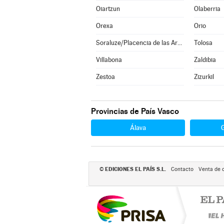
Oiartzun
Olaberria
Orexa
Orio
Soraluze/Placencia de las Armas
Tolosa
Villabona
Zaldibia
Zestoa
Zizurkil
Provincias de País Vasco
Álava
EDICIONES EL PAÍS S.L.
©
Contacto
Venta de 