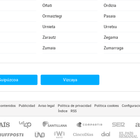
Oñati
Ordizia
Ormaiztegi
Pasaia
Urnieta
Urretxu
Zarautz
Zegama
Zumaia
Zumarraga
Guipúzcoa
Vizcaya
contenidos
Publicidad
Aviso legal
Política de privacidad
Política cookies
Configuraci
Índice
RSS