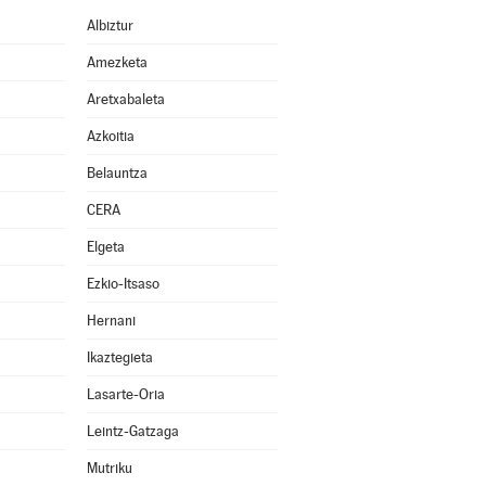
Albiztur
Amezketa
Aretxabaleta
Azkoitia
Belauntza
CERA
Elgeta
Ezkio-Itsaso
Hernani
Ikaztegieta
Lasarte-Oria
Leintz-Gatzaga
Mutriku