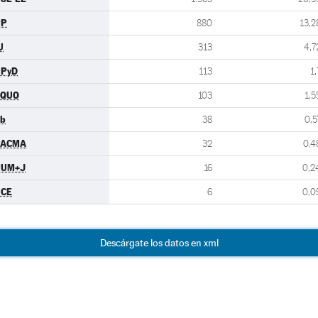
PP
880
13,2
U
313
4,7
UPyD
113
1,
EQUO
103
1,5
b
38
0,5
PACMA
32
0,4
PUM+J
16
0,2
UCE
6
0,0
Descárgate los datos en xml