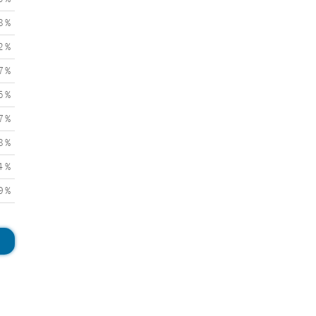
8 %
2 %
7 %
5 %
7 %
8 %
4 %
9 %