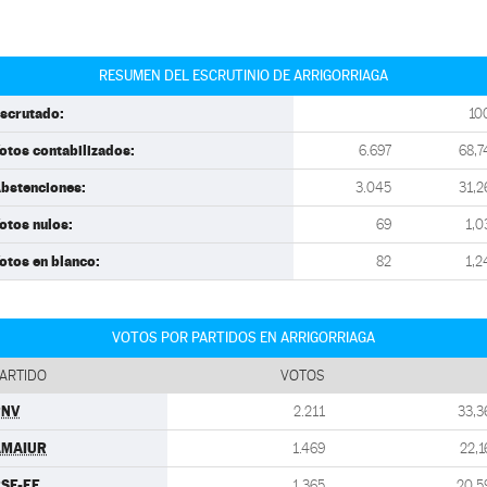
RESUMEN DEL ESCRUTINIO DE ARRIGORRIAGA
scrutado:
10
otos contabilizados:
6.697
68,7
bstenciones:
3.045
31,2
otos nulos:
69
1,0
otos en blanco:
82
1,2
VOTOS POR PARTIDOS EN ARRIGORRIAGA
ARTIDO
VOTOS
PNV
2.211
33,3
AMAIUR
1.469
22,1
SE-EE
1.365
20,5