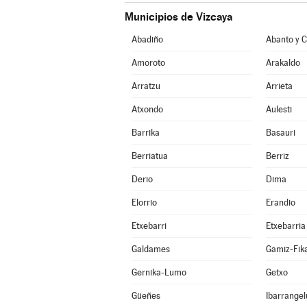
Municipios de Vizcaya
Abadiño
Amoroto
Arakaldo
Arratzu
Arrieta
Atxondo
Aulesti
Barrika
Basauri
Berriatua
Berriz
Derio
Dima
Elorrio
Erandio
Etxebarri
Etxebarria
Galdames
Gamiz-Fik
Gernika-Lumo
Getxo
Güeñes
Ibarrangel