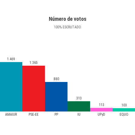
Número de votos
100
%
ESCRUTADO
1.469
1.365
880
313
113
103
AMAIUR
PSE-EE
PP
IU
UPyD
EQUO