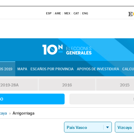
ESP
AME
MEX
CAT
ENG
S 2019
MAPA
ESCAÑOS POR PROVINCIA
APOYOS DE INVESTIDURA
CALCU
2019-28A
2016
2015
SO
caya
»
Arrigorriaga