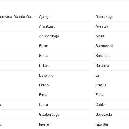
Abanto y Ciérvana-Abanto Zierbena
Ajangiz
Alonsotegi
Arantzazu
Areatza
Arrigorriaga
Artea
Bakio
Balmaseda
Bedia
Berango
Bilbao
Busturia
Durango
Ea
Ereño
Ermua
Forua
Fruiz
a
Garai
Gatika
Gizaburuaga
Gordexola
u
Igorre
Ispaster