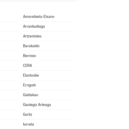
Amorebieta-Etxano
Arrankudiaga
Artzentales
Barakaldo
Bermeo
CERA
Elantxobe
Errigoiti
Galdakao
Gautegiz Arteaga
Gorliz
Iurreta