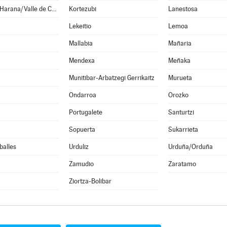
Karrantza Harana/Valle de Carranza
Kortezubi
Lanestosa
Lekeitio
Lemoa
Mallabia
Mañaria
Mendexa
Meñaka
Munitibar-Arbatzegi Gerrikaitz
Murueta
Ondarroa
Orozko
Portugalete
Santurtzi
Sopuerta
Sukarrieta
balles
Urduliz
Urduña/Orduña
Zamudio
Zaratamo
Ziortza-Bolibar