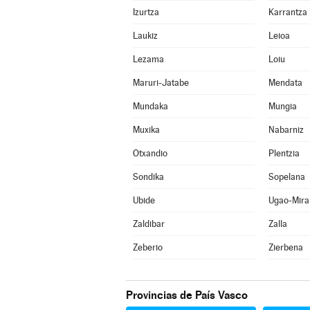
Izurtza
Laukiz
Leioa
Lezama
Loiu
Maruri-Jatabe
Mendata
Mundaka
Mungia
Muxika
Nabarniz
Otxandio
Plentzia
Sondika
Sopelana
Ubide
Ugao-Mira
Zaldibar
Zalla
Zeberio
Zierbena
Provincias de País Vasco