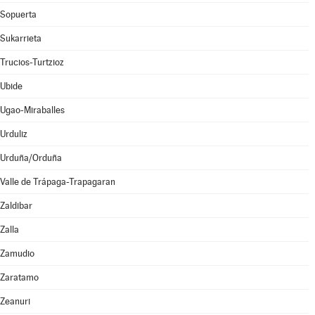
Sopuerta
Sukarrieta
Trucios-Turtzioz
Ubide
Ugao-Miraballes
Urduliz
Urduña/Orduña
Valle de Trápaga-Trapagaran
Zaldibar
Zalla
Zamudio
Zaratamo
Zeanuri