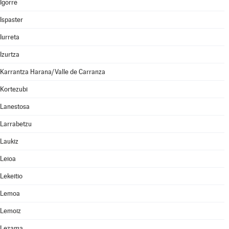
Igorre
Ispaster
Iurreta
Izurtza
Karrantza Harana/Valle de Carranza
Kortezubi
Lanestosa
Larrabetzu
Laukiz
Leioa
Lekeitio
Lemoa
Lemoiz
Lezama