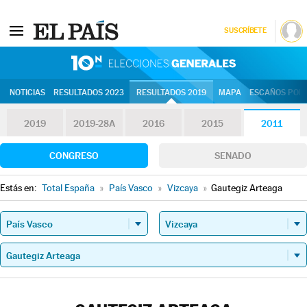
SUSCRÍBETE
10N | Eleccion
NOTICIAS
RESULTADOS 2023
RESULTADOS 2019
MAPA
ESCAÑOS POR 
2019
2019-28A
2016
2015
2011
CONGRESO
SENADO
Estás en:
Total España
»
País Vasco
»
Vizcaya
»
Gautegiz Arteaga