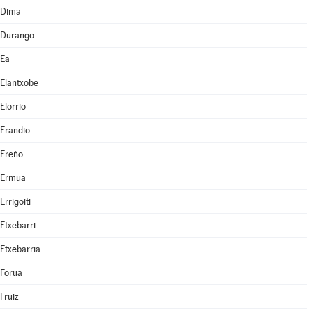
Dima
Durango
Ea
Elantxobe
Elorrio
Erandio
Ereño
Ermua
Errigoiti
Etxebarri
Etxebarria
Forua
Fruiz