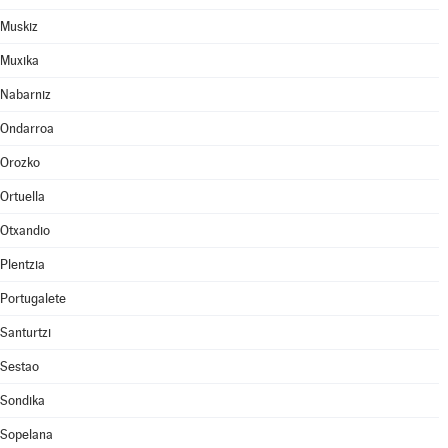
Muskiz
Muxika
Nabarniz
Ondarroa
Orozko
Ortuella
Otxandio
Plentzia
Portugalete
Santurtzi
Sestao
Sondika
Sopelana