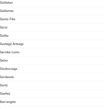
Galdakao
Galdames
Gamiz-Fika
Garai
Gatika
Gautegiz Arteaga
Gernika-Lumo
Getxo
Gizaburuaga
Gordexola
Gorliz
Güeñes
Ibarrangelu