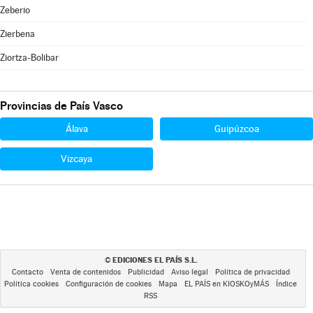
Zeberio
Zierbena
Ziortza-Bolibar
Provincias de País Vasco
Álava
Guipúzcoa
Vizcaya
EDICIONES EL PAÍS S.L.
©
Contacto
Venta de contenidos
Publicidad
Aviso legal
Política de privacidad
Política cookies
Configuración de cookies
Mapa
EL PAÍS en KIOSKOyMÁS
Índice
RSS