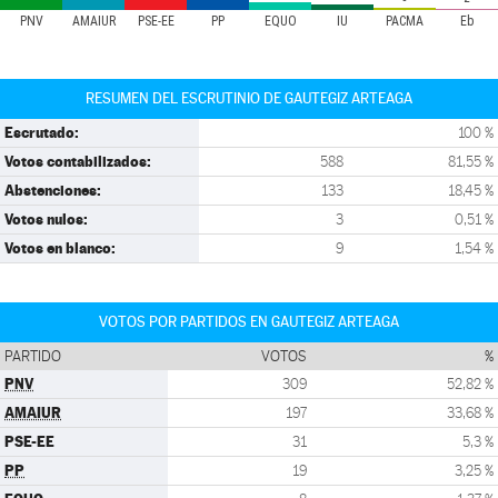
PNV
AMAIUR
PSE-EE
PP
EQUO
IU
PACMA
Eb
RESUMEN DEL ESCRUTINIO DE GAUTEGIZ ARTEAGA
Escrutado:
100 %
Votos contabilizados:
588
81,55 %
Abstenciones:
133
18,45 %
Votos nulos:
3
0,51 %
Votos en blanco:
9
1,54 %
VOTOS POR PARTIDOS EN GAUTEGIZ ARTEAGA
PARTIDO
VOTOS
%
PNV
309
52,82 %
AMAIUR
197
33,68 %
PSE-EE
31
5,3 %
PP
19
3,25 %