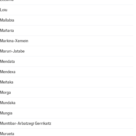
Loiu
Mallabia
Mañaria
Markina-Xemein
Maruri-Jatabe
Mendata
Mendexa
Meñaka
Morga
Mundaka
Mungia
Munitibar-Arbatzegi Gerrikaitz
Murueta