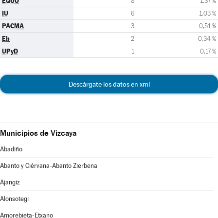
EQUO
8
1,37 %
IU
6
1,03 %
PACMA
3
0,51 %
Eb
2
0,34 %
UPyD
1
0,17 %
Descárgate los datos en xml
Municipios de Vizcaya
Abadiño
Abanto y Ciérvana-Abanto Zierbena
Ajangiz
Alonsotegi
Amorebieta-Etxano