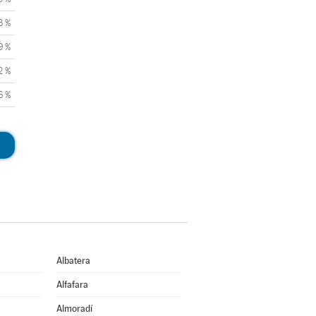
3 %
9 %
2 %
6 %
Albatera
Alfafara
Almoradí