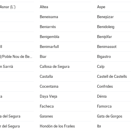
Asnar (L')
Altea
Aspe
Beneixama
Benejúzar
Beniarrés
Benidoleig
Benigembla
Benijófar
ll
Benimarfull
Benimassot
Benitachell/Poble Nou de Benitatxell (El)
Biar
Bigastro
en Sarrià
Callosa de Segura
Calp
Castalla
Castell de Castells
Cocentaina
Confrides
va
Daya Vieja
Dénia
Facheca
Famorca
a del Segura
Gaianes
Gata de Gorgos
 del Segura
Hondón de los Frailes
Ibi