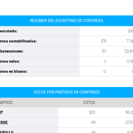
RESUMEN DEL ESCRUTINIO DE CONFRIDES
scrutado:
10
otos contabilizados:
179
77,1
bstenciones:
53
22,8
otos nulos:
1
0,5
otos en blanco:
0
VOTOS POR PARTIDOS EN CONFRIDES
ARTIDO
VOTOS
PP
100
56,1
PSOE
49
27,5
UPV-LV
16
8,9