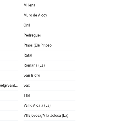
Millena
Muro de Alcoy
Onil
Pedreguer
Pinós (El)/Pinoso
Rafal
Romana (La)
San Isidro
San Vicente del Raspeig/Sant Vicent del Raspeig
Sax
Tibi
Vall d'Alcalà (La)
Villajoyosa/Vila Joiosa (La)