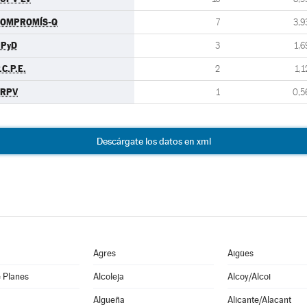
COMPROMÍS-Q
7
3,9
UPyD
3
1,6
.C.P.E.
2
1,1
ERPV
1
0,5
Descárgate los datos en xml
Agres
Aigües
 Planes
Alcoleja
Alcoy/Alcoi
Algueña
Alicante/Alacant