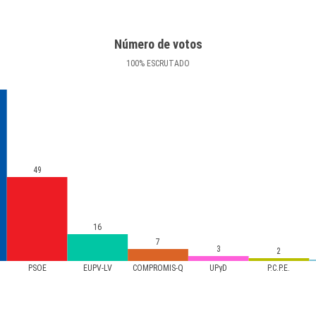
Número de votos
100
%
ESCRUTADO
49
16
7
3
2
PSOE
EUPV-LV
COMPROMÍS-Q
UPyD
P.C.P.E.