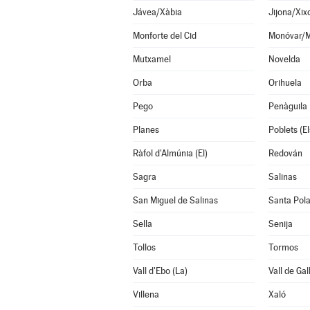
Jávea/Xàbia
Jijona/Xix
Monforte del Cid
Monóvar/
Mutxamel
Novelda
Orba
Orihuela
Pego
Penàguila
Planes
Poblets (El
Ràfol d'Almúnia (El)
Redován
Sagra
Salinas
San Miguel de Salinas
Santa Pol
Sella
Senija
Tollos
Tormos
Vall d'Ebo (La)
Vall de Gal
Villena
Xaló