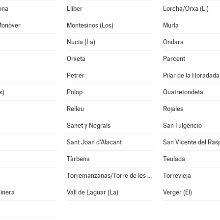
ona
Llíber
Lorcha/Orxa (L')
Monòver
Montesinos (Los)
Murla
Nucia (La)
Ondara
Orxeta
Parcent
Petrer
Pilar de la Horadada
s)
Polop
Quatretondeta
Relleu
Rojales
Sanet y Negrals
San Fulgencio
a
Sant Joan d'Alacant
Tàrbena
Teulada
Torremanzanas/Torre de les Maçanes (La)
Torrevieja
linera
Vall de Laguar (La)
Verger (El)