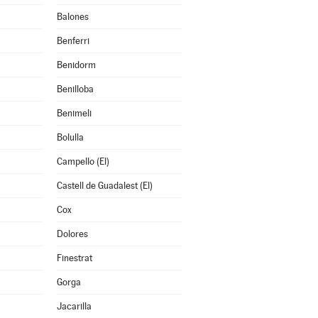
Balones
Benferri
Benidorm
Benilloba
Benimeli
Bolulla
Campello (El)
Castell de Guadalest (El)
Cox
Dolores
Finestrat
Gorga
Jacarilla