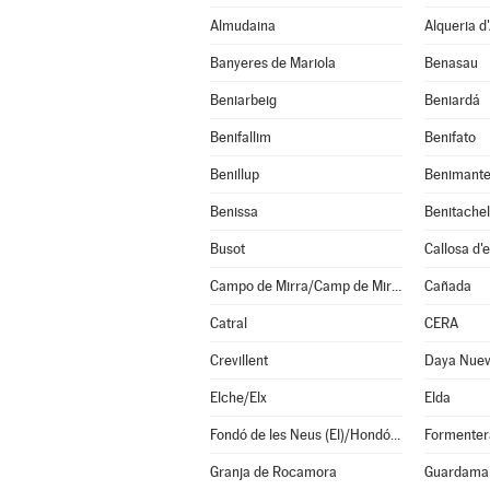
Almudaina
Alqueria d'
Banyeres de Mariola
Benasau
Beniarbeig
Beniardá
Benifallim
Benifato
Benillup
Benimante
Benissa
Busot
Callosa d'
Campo de Mirra/Camp de Mirra (El)
Cañada
Catral
CERA
Crevillent
Daya Nue
Elche/Elx
Elda
Fondó de les Neus (El)/Hondón de las Nieves
Formenter
Granja de Rocamora
Guardamar