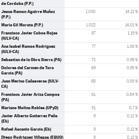
de Cordoba (P.P.)
Jesus Ramon Aguirre Muñoz
1.030
14,12 %
(P.P.)
Maria Gil Morata (P.P.)
1.022
14,01 %
Francisco Javier Cobos Rojas
87
1,19 %
(IULV-CA)
Ana Isabel Ramos Rodriguez
77
1,06 %
(IULV-CA)
Sebastian de la Obra Sierra (PA)
72
0,99 %
Dolores del Carmen de Toro
69
0,95 %
Garcia (PA)
Juan Merino Cañasveras (IULV-
68
0,93 %
CA)
Francisco Javier Ariza Campos
61
0,84 %
(PA)
Mariano Molina Robles (UPyD)
51
0,7 %
Javier Alberto Gutierrez Peña
9
0,12 %
(Eb)
Rafael Ascanio Garcia (Eb)
9
0,12 %
Diego Rodriguez Villegas (EQUO)
9
0,12 %