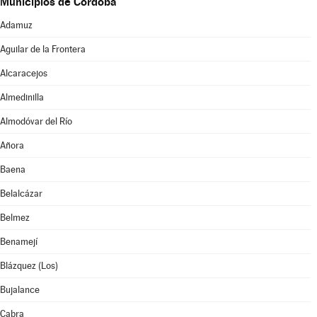
Municipios de Córdoba
Adamuz
Aguilar de la Frontera
Alcaracejos
Almedinilla
Almodóvar del Río
Añora
Baena
Belalcázar
Belmez
Benamejí
Blázquez (Los)
Bujalance
Cabra