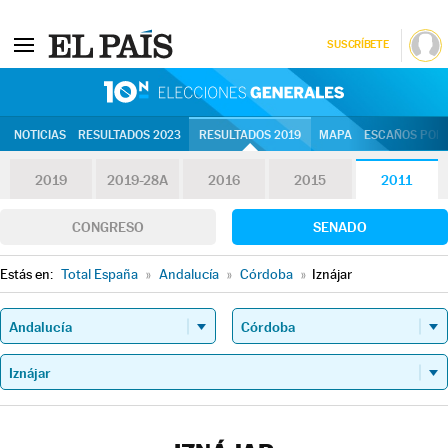
SUSCRÍBETE
10N | Eleccion
NOTICIAS
RESULTADOS 2023
RESULTADOS 2019
MAPA
ESCAÑOS POR 
2019
2019-28A
2016
2015
2011
CONGRESO
SENADO
Estás en:
Total España
»
Andalucía
»
Córdoba
»
Iznájar