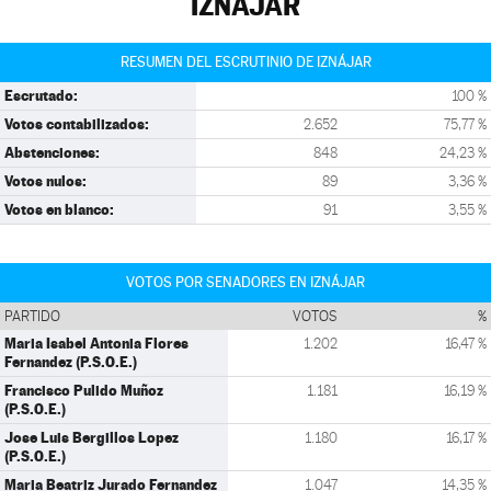
IZNÁJAR
RESUMEN DEL ESCRUTINIO DE IZNÁJAR
Escrutado:
100 %
Votos contabilizados:
2.652
75,77 %
Abstenciones:
848
24,23 %
Votos nulos:
89
3,36 %
Votos en blanco:
91
3,55 %
VOTOS POR SENADORES EN IZNÁJAR
PARTIDO
VOTOS
%
Maria Isabel Antonia Flores
1.202
16,47 %
Fernandez (P.S.O.E.)
Francisco Pulido Muñoz
1.181
16,19 %
(P.S.O.E.)
Jose Luis Bergillos Lopez
1.180
16,17 %
(P.S.O.E.)
Maria Beatriz Jurado Fernandez
1.047
14,35 %