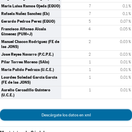
Maria Luisa Ramos Ojeda (EQUO)
7
0,1 %
Rafaela Nuñez Sanchez (Eb)
7
0,1 %
Gerardo Pedros Perez (EQUO)
5
0,07 %
Francisco Alfonso Alcala
4
0,05 %
Gimenez (PUM+J)
Manuel Chacon Rodriguez (FE de
2
0,03 %
las JONS)
Jose Reyes Navarro (P.C.P.E.)
2
0,03 %
Pilar Torres Moreno (SAIn)
1
0,01 %
Maria Pulido Pedraza (U.C.E.)
1
0,01 %
Lourdes Soledad Garcia Garcia
1
0,01 %
(FE de las JONS)
Aurelio Cercadillo Quintero
1
0,01 %
(U.C.E.)
Descárgate los datos en xml