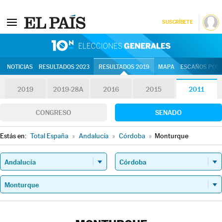
SUSCRÍBETE
10N | Eleccion
NOTICIAS
RESULTADOS 2023
RESULTADOS 2019
MAPA
ESCAÑOS POR 
2019
2019-28A
2016
2015
2011
CONGRESO
SENADO
Estás en:
Total España
»
Andalucía
»
Córdoba
»
Monturque