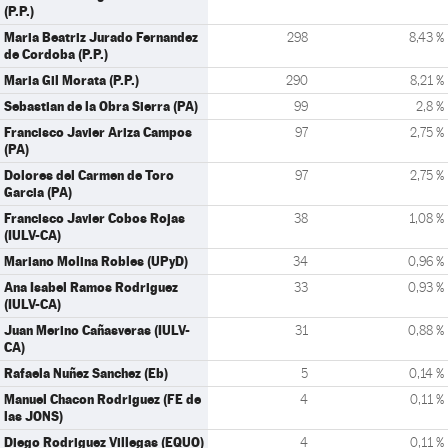
(P.P.)
Maria Beatriz Jurado Fernandez
298
8,43 %
de Cordoba (P.P.)
Maria Gil Morata (P.P.)
290
8,21 %
Sebastian de la Obra Sierra (PA)
99
2,8 %
Francisco Javier Ariza Campos
97
2,75 %
(PA)
Dolores del Carmen de Toro
97
2,75 %
Garcia (PA)
Francisco Javier Cobos Rojas
38
1,08 %
(IULV-CA)
Mariano Molina Robles (UPyD)
34
0,96 %
Ana Isabel Ramos Rodriguez
33
0,93 %
(IULV-CA)
Juan Merino Cañasveras (IULV-
31
0,88 %
CA)
Rafaela Nuñez Sanchez (Eb)
5
0,14 %
Manuel Chacon Rodriguez (FE de
4
0,11 %
las JONS)
Diego Rodriguez Villegas (EQUO)
4
0,11 %