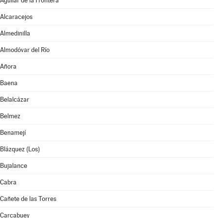
Aguilar de la Frontera
Alcaracejos
Almedinilla
Almodóvar del Río
Añora
Baena
Belalcázar
Belmez
Benamejí
Blázquez (Los)
Bujalance
Cabra
Cañete de las Torres
Carcabuey