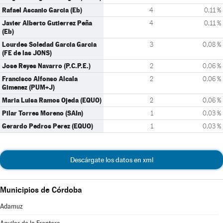
Rafael Ascanio Garcia (Eb)
4
0,11 %
Javier Alberto Gutierrez Peña
4
0,11 %
(Eb)
Lourdes Soledad Garcia Garcia
3
0,08 %
(FE de las JONS)
Jose Reyes Navarro (P.C.P.E.)
2
0,06 %
Francisco Alfonso Alcala
2
0,06 %
Gimenez (PUM+J)
Maria Luisa Ramos Ojeda (EQUO)
2
0,06 %
Pilar Torres Moreno (SAIn)
1
0,03 %
Gerardo Pedros Perez (EQUO)
1
0,03 %
Descárgate los datos en xml
Municipios de Córdoba
Adamuz