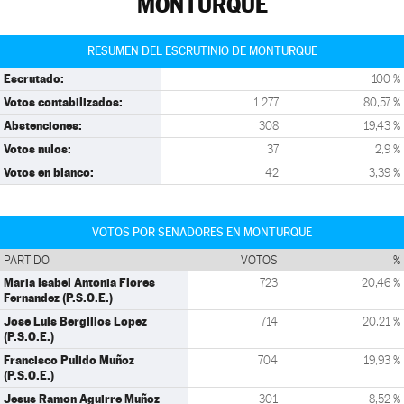
MONTURQUE
RESUMEN DEL ESCRUTINIO DE MONTURQUE
Escrutado:
100 %
Votos contabilizados:
1.277
80,57 %
Abstenciones:
308
19,43 %
Votos nulos:
37
2,9 %
Votos en blanco:
42
3,39 %
VOTOS POR SENADORES EN MONTURQUE
PARTIDO
VOTOS
%
Maria Isabel Antonia Flores
723
20,46 %
Fernandez (P.S.O.E.)
Jose Luis Bergillos Lopez
714
20,21 %
(P.S.O.E.)
Francisco Pulido Muñoz
704
19,93 %
(P.S.O.E.)
Jesus Ramon Aguirre Muñoz
301
8,52 %