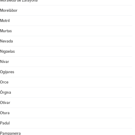
Moraleda de Zafayona
Morelábor
Motril
Murtas
Nevada
Nigüelas
Nívar
Ogíjares
Orce
Órgiva
Otívar
Otura
Padul
Pampaneira