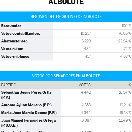
ALBOLOTE
RESUMEN DEL ESCRUTINIO DE ALBOLOTE
Escrutado:
100 %
Votos contabilizados:
10.257
76,06 %
Abstenciones:
3.229
23,94 %
Votos nulos:
484
4,72 %
Votos en blanco:
457
4,68 %
VOTOS POR SENADORES EN ALBOLOTE
PARTIDO
VOTOS
%
Sebastian Jesus Perez Ortiz
4.442
16,54 %
(P.P.)
Antonio Ayllon Moreno (P.P.)
4.353
16,21 %
Maria Jose Martin Gomez (P.P.)
4.344
16,18 %
Juan Manuel Fernandez Ortega
3.087
11,49 %
(P.S.O.E.)