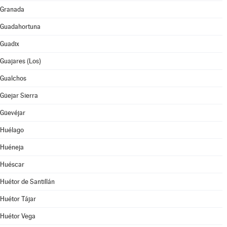
Granada
Guadahortuna
Guadix
Guajares (Los)
Gualchos
Güejar Sierra
Güevéjar
Huélago
Huéneja
Huéscar
Huétor de Santillán
Huétor Tájar
Huétor Vega