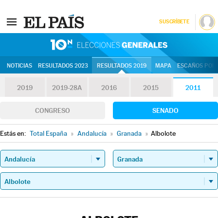
SUSCRÍBETE
10N | Eleccion
NOTICIAS
RESULTADOS 2023
RESULTADOS 2019
MAPA
ESCAÑOS POR 
2019
2019-28A
2016
2015
2011
CONGRESO
SENADO
Estás en:
Total España
»
Andalucía
»
Granada
»
Albolote