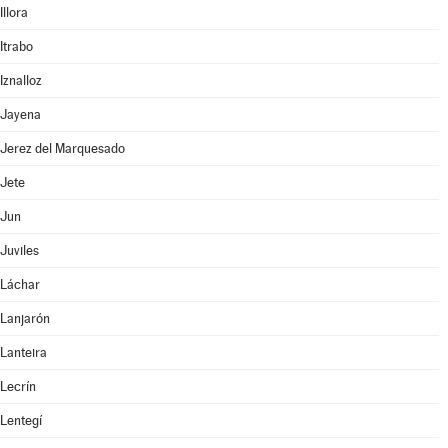
Illora
Itrabo
Iznalloz
Jayena
Jerez del Marquesado
Jete
Jun
Juviles
Láchar
Lanjarón
Lanteira
Lecrín
Lentegí