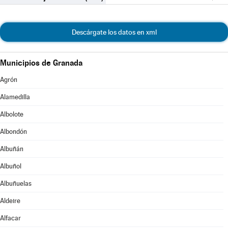
Descárgate los datos en xml
Municipios de Granada
Agrón
Alamedilla
Albolote
Albondón
Albuñán
Albuñol
Albuñuelas
Aldeire
Alfacar