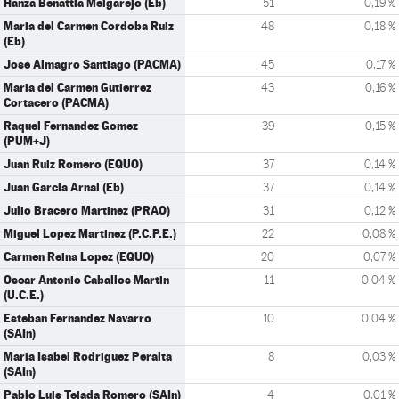
Hanza Benattia Melgarejo (Eb)
51
0,19 %
Maria del Carmen Cordoba Ruiz
48
0,18 %
(Eb)
Jose Almagro Santiago (PACMA)
45
0,17 %
Maria del Carmen Gutierrez
43
0,16 %
Cortacero (PACMA)
Raquel Fernandez Gomez
39
0,15 %
(PUM+J)
Juan Ruiz Romero (EQUO)
37
0,14 %
Juan Garcia Arnal (Eb)
37
0,14 %
Julio Bracero Martinez (PRAO)
31
0,12 %
Miguel Lopez Martinez (P.C.P.E.)
22
0,08 %
Carmen Reina Lopez (EQUO)
20
0,07 %
Oscar Antonio Caballos Martin
11
0,04 %
(U.C.E.)
Esteban Fernandez Navarro
10
0,04 %
(SAIn)
Maria Isabel Rodriguez Peralta
8
0,03 %
(SAIn)
Pablo Luis Tejada Romero (SAIn)
4
0,01 %