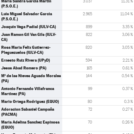
Maria Sandra Garcia Martin
3.037
11,31 %
(P.S.O.E.)
Luis Miguel Salvador Garcia
2.965
11,04 %
(P.S.O.E.)
Joaquin Vega Padial (IULV-CA)
899
3,35 %
Juan Ramon Gil Van Gils (IULV-
822
3,06 %
CA)
Rosa Maria Felix Gutierrez-
820
3,05 %
Pleguezuelos (IULV-CA)
Ernesto Ruiz Rivera (UPyD)
594
2,21 %
Jesus Abad Romero (PA)
165
0,61 %
Mª de las Nieves Aguado Morales
144
0,54 %
(PA)
Antonio Fernando Villafranca
99
0,37 %
Martinez (PA)
Mario Ortega Rodriguez (EQUO)
80
0,3 %
Adoracion Sabaniel Campaña
72
0,27 %
(PACMA)
Maria Adelina Sanchez Espinosa
70
0,26 %
(EQUO)