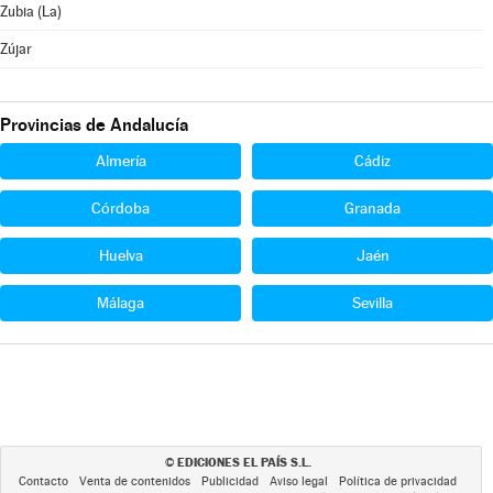
Zubia (La)
Zújar
Provincias de Andalucía
Almería
Cádiz
Córdoba
Granada
Huelva
Jaén
Málaga
Sevilla
EDICIONES EL PAÍS S.L.
©
Contacto
Venta de contenidos
Publicidad
Aviso legal
Política de privacidad