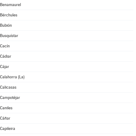
Benamaurel
Bérchules
Bubión
Busquístar
Cacín
Cádiar
Cájar
Calahorra (La)
Calicasas
Campotéjar
Caniles
Cáñar
Capileira