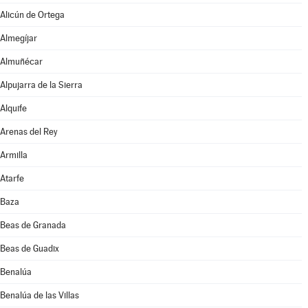
Alicún de Ortega
Almegíjar
Almuñécar
Alpujarra de la Sierra
Alquife
Arenas del Rey
Armilla
Atarfe
Baza
Beas de Granada
Beas de Guadix
Benalúa
Benalúa de las Villas