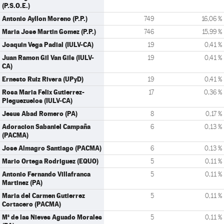
(P.S.O.E.)
Antonio Ayllon Moreno (P.P.)
749
16,06 %
Maria Jose Martin Gomez (P.P.)
746
15,99 %
Joaquin Vega Padial (IULV-CA)
19
0,41 %
Juan Ramon Gil Van Gils (IULV-
19
0,41 %
CA)
Ernesto Ruiz Rivera (UPyD)
19
0,41 %
Rosa Maria Felix Gutierrez-
17
0,36 %
Pleguezuelos (IULV-CA)
Jesus Abad Romero (PA)
8
0,17 %
Adoracion Sabaniel Campaña
6
0,13 %
(PACMA)
Jose Almagro Santiago (PACMA)
6
0,13 %
Mario Ortega Rodriguez (EQUO)
5
0,11 %
Antonio Fernando Villafranca
5
0,11 %
Martinez (PA)
Maria del Carmen Gutierrez
5
0,11 %
Cortacero (PACMA)
Mª de las Nieves Aguado Morales
5
0,11 %