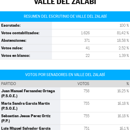
VALLE DEL ZALABÍ
RESUMEN DEL ESCRUTINIO DE VALLE DEL ZALABÍ
Escrutado:
100 %
Votos contabilizados:
1.626
81,42 %
Abstenciones:
371
18,58 %
Votos nulos:
41
2,52 %
Votos en blanco:
22
1,39 %
VOTOS POR SENADORES EN VALLE DEL ZALABÍ
PARTIDO
VOTOS
%
Juan Manuel Fernandez Ortega
758
16,25 %
(P.S.O.E.)
Maria Sandra Garcia Martin
755
16,18 %
(P.S.O.E.)
Sebastian Jesus Perez Ortiz
755
16,18 %
(P.P.)
Luis Miguel Salvador Garcia
751
16,1 %