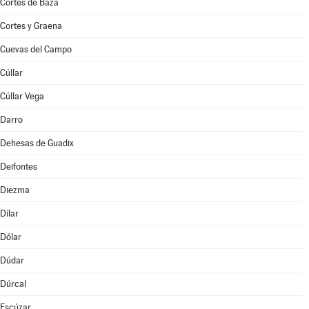
Cortes de Baza
Cortes y Graena
Cuevas del Campo
Cúllar
Cúllar Vega
Darro
Dehesas de Guadix
Deifontes
Diezma
Dílar
Dólar
Dúdar
Dúrcal
Escúzar