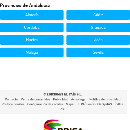
Provincias de Andalucía
Almería
Cádiz
Córdoba
Granada
Huelva
Jaén
Málaga
Sevilla
EDICIONES EL PAÍS S.L.
©
Contacto
Venta de contenidos
Publicidad
Aviso legal
Política de privacidad
Política cookies
Configuración de cookies
Mapa
EL PAÍS en KIOSKOyMÁS
Índice
RSS