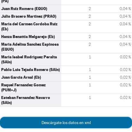
(PA)
Juan Ruiz Romero (EQUO)
2
0,04 %
Julio Bracero Martinez (PRAO)
2
0,04 %
Maria del Carmen Cordoba Ruiz
2
0,04 %
(Eb)
Hanza Benattia Melgarejo (Eb)
2
0,04 %
Maria Adelina Sanchez Espinosa
2
0,04 %
(EQUO)
Maria Isabel Rodriguez Peralta
1
0,02 %
(SAIn)
Pablo Luis Tejada Romero (SAIn)
1
0,02 %
Juan Garcia Arnal (Eb)
1
0,02 %
Raquel Fernandez Gomez
1
0,02 %
(PUM+J)
Esteban Fernandez Navarro
1
0,02 %
(SAIn)
Descárgate los datos en xml