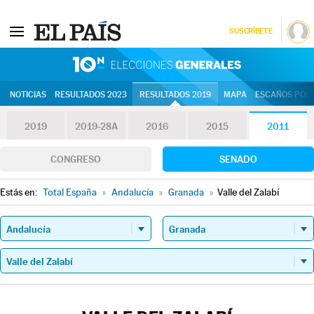
SUSCRÍBETE
10N | Eleccion
NOTICIAS
RESULTADOS 2023
RESULTADOS 2019
MAPA
ESCAÑOS POR 
2019
2019-28A
2016
2015
2011
CONGRESO
SENADO
Estás en:
Total España
»
Andalucía
»
Granada
»
Valle del Zalabí