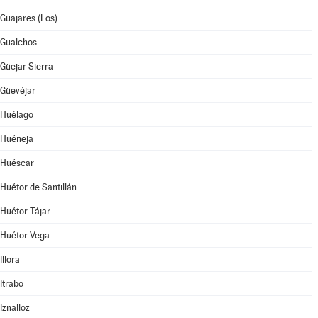
Guajares (Los)
Gualchos
Güejar Sierra
Güevéjar
Huélago
Huéneja
Huéscar
Huétor de Santillán
Huétor Tájar
Huétor Vega
Illora
Itrabo
Iznalloz