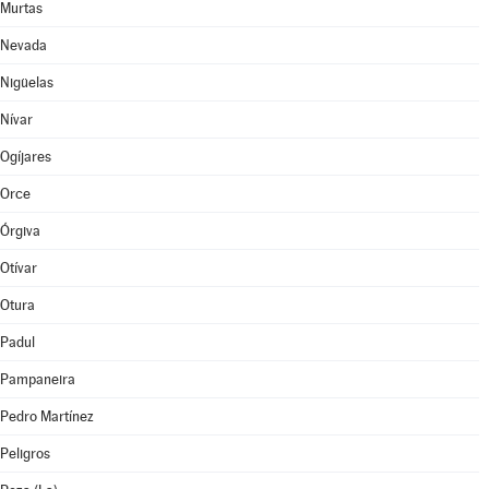
Murtas
Nevada
Nigüelas
Nívar
Ogíjares
Orce
Órgiva
Otívar
Otura
Padul
Pampaneira
Pedro Martínez
Peligros