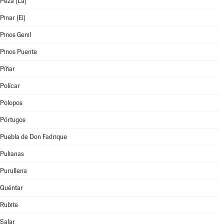
Peza (La)
Pinar (El)
Pinos Genil
Pinos Puente
Píñar
Polícar
Polopos
Pórtugos
Puebla de Don Fadrique
Pulianas
Purullena
Quéntar
Rubite
Salar