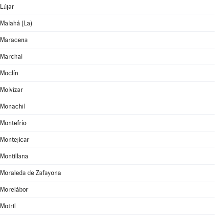
Lújar
Malahá (La)
Maracena
Marchal
Moclín
Molvízar
Monachil
Montefrío
Montejícar
Montillana
Moraleda de Zafayona
Morelábor
Motril