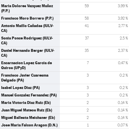
Maria Dolores Vazquez Muñoz
59
3,99 %
(P.P.)
Francisco Moro Borrero (P.P.)
58
3,92 %
Antonio Maillo Cañadas (IULV-
41
2,77 %
CA)
Sonia Ponce Rodriguez (IULV-
37
2,5 %
CA)
Daniel Hernando Berger (IULV-
35
2,37 %
CA)
Encarnacion Lopez Garcia de
7
0,47 %
Quiros (UPyD)
Francisco Javier Cuaresma
3
0,2 %
Delgado (PA)
Isabel Lopez Diaz (PA)
3
0,2 %
Manuel Gonzalez Fernandez (PA)
3
0,2 %
Maria Victoria Diaz Ruiz (Eb)
2
0,14 %
Juan Miguel Mateos Ruiz (Eb)
2
0,14 %
Miguel Ballesta Meichsner (Eb)
2
0,14 %
Jose Maria Falcon Aragon (D.N.)
1
0,07 %