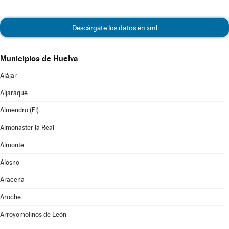
Descárgate los datos en xml
Municipios de Huelva
Alájar
Aljaraque
Almendro (El)
Almonaster la Real
Almonte
Alosno
Aracena
Aroche
Arroyomolinos de León