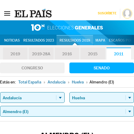
SUSCRÍBETE
10N | Eleccion
NOTICIAS
RESULTADOS 2023
RESULTADOS 2019
MAPA
ESCAÑOS POR 
2019
2019-28A
2016
2015
2011
CONGRESO
SENADO
Estás en:
Total España
»
Andalucía
»
Huelva
»
Almendro (El)