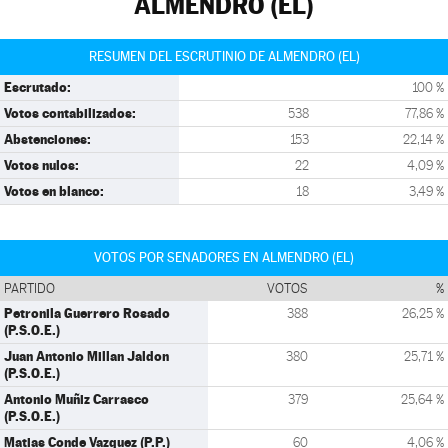
ALMENDRO (EL)
RESUMEN DEL ESCRUTINIO DE ALMENDRO (EL)
Escrutado:
100 %
Votos contabilizados:
538
77,86 %
Abstenciones:
153
22,14 %
Votos nulos:
22
4,09 %
Votos en blanco:
18
3,49 %
VOTOS POR SENADORES EN ALMENDRO (EL)
PARTIDO
VOTOS
%
Petronila Guerrero Rosado
388
26,25 %
(P.S.O.E.)
Juan Antonio Millan Jaldon
380
25,71 %
(P.S.O.E.)
Antonio Muñiz Carrasco
379
25,64 %
(P.S.O.E.)
Matias Conde Vazquez (P.P.)
60
4,06 %