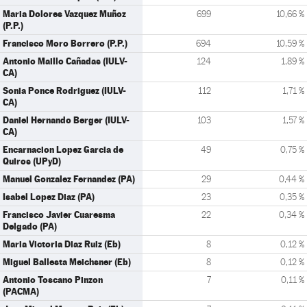
Maria Dolores Vazquez Muñoz
699
10,66 %
(P.P.)
Francisco Moro Borrero (P.P.)
694
10,59 %
Antonio Maillo Cañadas (IULV-
124
1,89 %
CA)
Sonia Ponce Rodriguez (IULV-
112
1,71 %
CA)
Daniel Hernando Berger (IULV-
103
1,57 %
CA)
Encarnacion Lopez Garcia de
49
0,75 %
Quiros (UPyD)
Manuel Gonzalez Fernandez (PA)
29
0,44 %
Isabel Lopez Diaz (PA)
23
0,35 %
Francisco Javier Cuaresma
22
0,34 %
Delgado (PA)
Maria Victoria Diaz Ruiz (Eb)
8
0,12 %
Miguel Ballesta Meichsner (Eb)
8
0,12 %
Antonio Toscano Pinzon
7
0,11 %
(PACMA)