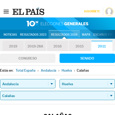
SUSCRÍBETE
10N | Eleccion
NOTICIAS
RESULTADOS 2023
RESULTADOS 2019
MAPA
ESCAÑOS POR 
2019
2019-28A
2016
2015
2011
CONGRESO
SENADO
Estás en:
Total España
»
Andalucía
»
Huelva
»
Calañas