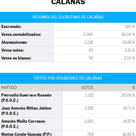
CALAÑAS
RESUMEN DEL ESCRUTINIO DE CALAÑAS
Escrutado:
100 %
Votos contabilizados:
2.365
66,04 %
Abstenciones:
1.216
33,96 %
Votos nulos:
83
3,51 %
Votos en blanco:
58
2,54 %
VOTOS POR SENADORES EN CALAÑAS
PARTIDO
VOTOS
%
Petronila Guerrero Rosado
1.315
20,06 %
(P.S.O.E.)
Juan Antonio Millan Jaldon
1.292
19,71 %
(P.S.O.E.)
Antonio Muñiz Carrasco
1.283
19,57 %
(P.S.O.E.)
Matias Conde Vazquez (P.P.)
709
10,82 %