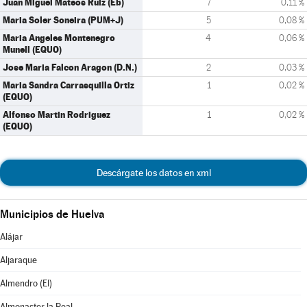
Juan Miguel Mateos Ruiz (Eb)
7
0,11 %
Maria Soler Soneira (PUM+J)
5
0,08 %
Maria Angeles Montenegro
4
0,06 %
Munell (EQUO)
Jose Maria Falcon Aragon (D.N.)
2
0,03 %
Maria Sandra Carrasquilla Ortiz
1
0,02 %
(EQUO)
Alfonso Martin Rodriguez
1
0,02 %
(EQUO)
Descárgate los datos en xml
Municipios de Huelva
Alájar
Aljaraque
Almendro (El)
Almonaster la Real