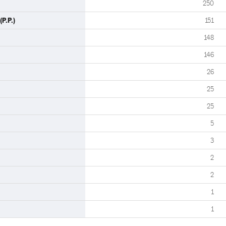
250
P.P.)
151
148
146
26
25
25
5
3
2
2
1
1