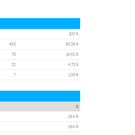
100 %
463
85,58 %
78
14,42 %
22
4,75 %
7
1,59 %
%
19,4 %
19,4 %