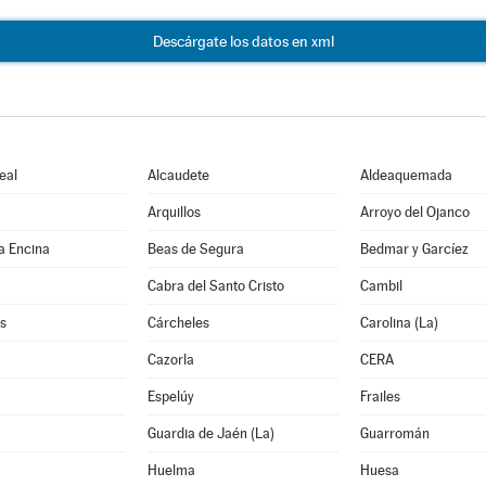
Descárgate los datos en xml
eal
Alcaudete
Aldeaquemada
Arquillos
Arroyo del Ojanco
a Encina
Beas de Segura
Bedmar y Garcíez
Cabra del Santo Cristo
Cambil
s
Cárcheles
Carolina (La)
Cazorla
CERA
Espelúy
Frailes
Guardia de Jaén (La)
Guarromán
Huelma
Huesa