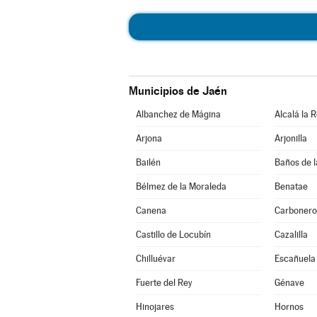
Municipios de Jaén
Albanchez de Mágina
Alcalá la R
Arjona
Arjonilla
Bailén
Baños de l
Bélmez de la Moraleda
Benatae
Canena
Carbonero
Castillo de Locubín
Cazalilla
Chilluévar
Escañuela
Fuerte del Rey
Génave
Hinojares
Hornos