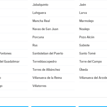
Jabalquinto
Jaén
Lahiguera
Larva
Mancha Real
Marmolejo
Navas de San Juan
Noalejo
Porcuna
Pozo Alcón
Rus
Sabiote
Pontones
Santisteban del Puerto
Santo Tomé
del Guadalimar
Torreblascopedro
Torre del Campo
Torres de Albánchez
Úbeda
o
Villanueva de la Reina
Villanueva del Arzob
go
Villatorres