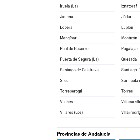
Iruela (La)
Iznatoraf
Jimena
Jódar
Lopera
Lupión
Mengíbar
Montizón
Peal de Becerro
Pegalajar
Puerta de Segura (La)
Quesada
Santiago de Calatrava
Santiago-
Siles
Sorihuela 
Torreperogil
Torres
Vilches
Villacarrill
Villares (Los)
Villarrodri
Provincias de Andalucía