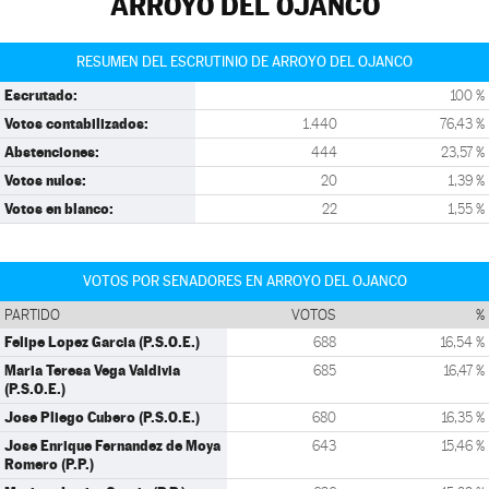
ARROYO DEL OJANCO
RESUMEN DEL ESCRUTINIO DE ARROYO DEL OJANCO
Escrutado:
100 %
Votos contabilizados:
1.440
76,43 %
Abstenciones:
444
23,57 %
Votos nulos:
20
1,39 %
Votos en blanco:
22
1,55 %
VOTOS POR SENADORES EN ARROYO DEL OJANCO
PARTIDO
VOTOS
%
Felipe Lopez Garcia (P.S.O.E.)
688
16,54 %
Maria Teresa Vega Valdivia
685
16,47 %
(P.S.O.E.)
Jose Pliego Cubero (P.S.O.E.)
680
16,35 %
Jose Enrique Fernandez de Moya
643
15,46 %
Romero (P.P.)