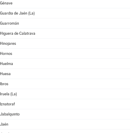
Génave
Guardia de Jaén (La)
Guarromán
Higuera de Calatrava
Hinojares
Hornos
Huelma
Huesa
Ibros
Iruela (La)
Iznatoraf
Jabalquinto
Jaén