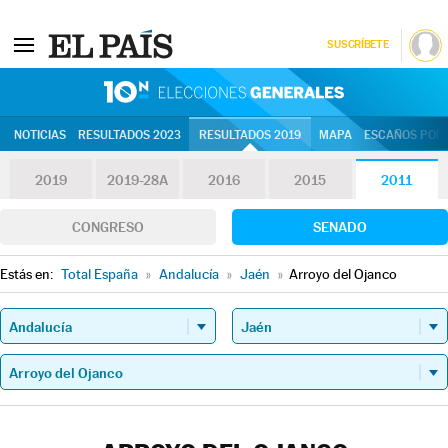
SUSCRÍBETE
10N | Eleccion
NOTICIAS
RESULTADOS 2023
RESULTADOS 2019
MAPA
ESCAÑOS POR 
2019
2019-28A
2016
2015
2011
CONGRESO
SENADO
Estás en:
Total España
»
Andalucía
»
Jaén
»
Arroyo del Ojanco