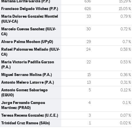
Mariana Lorite Garcia (P.P.)
636
15,29 %
Francisco Delgado Vilchez (P.P.)
626
15,05 %
Maria Dolores Gonzalez Montiel
33
0,79 %
(IULV-CA)
Marcelo Cuevas Sanchez (IULV-
30
0,72 %
CA)
Alvaro Palma Mochon (UPyD)
29
0,7 %
Rafael Palomares Mellado (IULV-
24
0,58 %
CA)
Maria Victoria Padilla Garzon
22
0,53 %
(P.A.)
Miguel Serrano Molina (P.A.)
15
0,36 %
Antonio Melero Latorre (P.A.)
13
0,31 %
Antonio Gomez Sabariego
5
0,12 %
(EQUO)
Jorge Fernando Campos
4
0,1 %
Martinez (PRAO)
Teresa Recena Gonzalez (U.C.E.)
3
0,07 %
Trinidad Cruz Ramos (SAIn)
1
0,02 %