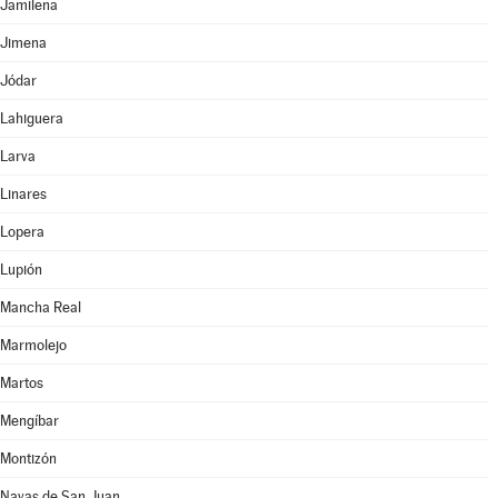
Jamilena
Jimena
Jódar
Lahiguera
Larva
Linares
Lopera
Lupión
Mancha Real
Marmolejo
Martos
Mengíbar
Montizón
Navas de San Juan