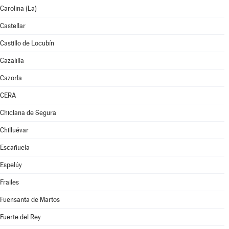
Carolina (La)
Castellar
Castillo de Locubín
Cazalilla
Cazorla
CERA
Chiclana de Segura
Chilluévar
Escañuela
Espelúy
Frailes
Fuensanta de Martos
Fuerte del Rey