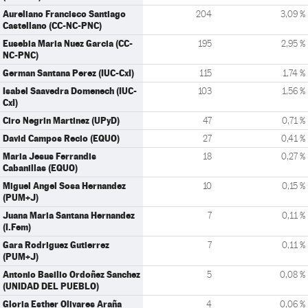
Aureliano Francisco Santiago
204
3,09 %
Castellano (CC-NC-PNC)
Eusebia Maria Nuez Garcia (CC-
195
2,95 %
NC-PNC)
German Santana Perez (IUC-CxI)
115
1,74 %
Isabel Saavedra Domenech (IUC-
103
1,56 %
CxI)
Ciro Negrin Martinez (UPyD)
47
0,71 %
David Campos Recio (EQUO)
27
0,41 %
Maria Jesus Ferrandis
18
0,27 %
Cabanillas (EQUO)
Miguel Angel Sosa Hernandez
10
0,15 %
(PUM+J)
Juana Maria Santana Hernandez
7
0,11 %
(I.Fem)
Gara Rodriguez Gutierrez
7
0,11 %
(PUM+J)
Antonio Basilio Ordoñez Sanchez
5
0,08 %
(UNIDAD DEL PUEBLO)
Gloria Esther Olivares Araña
4
0,06 %