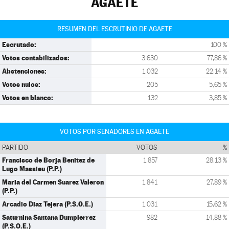
AGAETE
RESUMEN DEL ESCRUTINIO DE AGAETE
Escrutado:
100 %
Votos contabilizados:
3.630
77,86 %
Abstenciones:
1.032
22,14 %
Votos nulos:
205
5,65 %
Votos en blanco:
132
3,85 %
VOTOS POR SENADORES EN AGAETE
PARTIDO
VOTOS
%
Francisco de Borja Benitez de
1.857
28,13 %
Lugo Massieu (P.P.)
Maria del Carmen Suarez Valeron
1.841
27,89 %
(P.P.)
Arcadio Diaz Tejera (P.S.O.E.)
1.031
15,62 %
Saturnina Santana Dumpierrez
982
14,88 %
(P.S.O.E.)