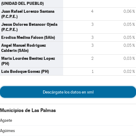
(UNIDAD DEL PUEBLO)
Juan Rafael Lorenzo Santana
4
0,06 %
(P.C.P.E.)
Jesus Dolores Betancor Ojeda
3
0,05 %
(P.C.P.E.)
Erodica Medina Falcon (SAIn)
3
0,05 %
Angel Manuel Rodriguez
3
0,05 %
Calderin (SAIn)
Maria Lourdes Benitez Lopez
2
0,03 %
(PH)
Luis Bodoque Gomez (PH)
1
0,02 %
Descárgate los datos en xml
Municipios de Las Palmas
Agaete
Agüimes