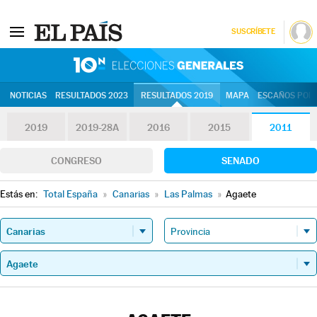
SUSCRÍBETE
10N | Eleccion
NOTICIAS
RESULTADOS 2023
RESULTADOS 2019
MAPA
ESCAÑOS POR 
2019
2019-28A
2016
2015
2011
CONGRESO
SENADO
Estás en:
Total España
»
Canarias
»
Las Palmas
»
Agaete