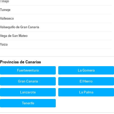
Tinajo
Tuineje
Valleseco
Valsequillo de Gran Canaria
Vega de San Mateo
Yaiza
Provincias de Canarias
Fuerteventura
La Gomera
Gran Canaria
El Hierro
Lanzarote
La Palma
Tenerife