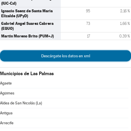
(IUC-CxI)
Ignacio Saenz de Santa Maria
95
2,16 %
Elizalde (UPyD)
Gabriel Angel Suarez Cabrera
73
1,66 %
(EQUO)
Martin Moreno Brito (PUM+J)
17
0,39 %
Descárgate los datos en xml
Municipios de Las Palmas
Agaete
Agüimes
Aldea de San Nicolás (La)
Antigua
Arrecife