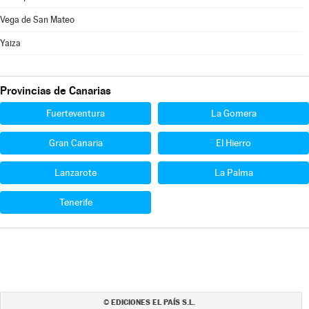
Vega de San Mateo
Yaiza
Provincias de Canarias
Fuerteventura
La Gomera
Gran Canaria
El Hierro
Lanzarote
La Palma
Tenerife
EDICIONES EL PAÍS S.L.
©