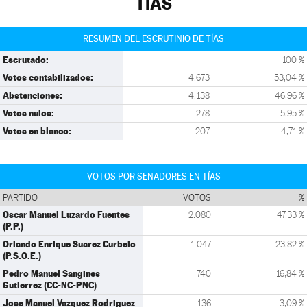
TÍAS
RESUMEN DEL ESCRUTINIO DE TÍAS
Escrutado:
100 %
Votos contabilizados:
4.673
53,04 %
Abstenciones:
4.138
46,96 %
Votos nulos:
278
5,95 %
Votos en blanco:
207
4,71 %
VOTOS POR SENADORES EN TÍAS
PARTIDO
VOTOS
%
Oscar Manuel Luzardo Fuentes
2.080
47,33 %
(P.P.)
Orlando Enrique Suarez Curbelo
1.047
23,82 %
(P.S.O.E.)
Pedro Manuel Sangines
740
16,84 %
Gutierrez (CC-NC-PNC)
Jose Manuel Vazquez Rodriguez
136
3,09 %