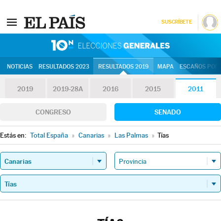
SUSCRÍBETE
10N | Eleccion
NOTICIAS
RESULTADOS 2023
RESULTADOS 2019
MAPA
ESCAÑOS POR 
2019
2019-28A
2016
2015
2011
CONGRESO
SENADO
Estás en:
Total España
»
Canarias
»
Las Palmas
»
Tías