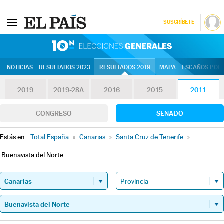
SUSCRÍBETE
10N | Eleccion
NOTICIAS
RESULTADOS 2023
RESULTADOS 2019
MAPA
ESCAÑOS POR 
2019
2019-28A
2016
2015
2011
CONGRESO
SENADO
Estás en:
Total España
»
Canarias
»
Santa Cruz de Tenerife
»
Buenavista del Norte