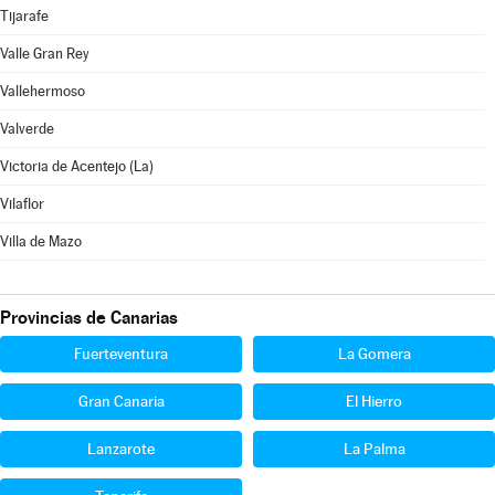
Tijarafe
Valle Gran Rey
Vallehermoso
Valverde
Victoria de Acentejo (La)
Vilaflor
Villa de Mazo
Provincias de Canarias
Fuerteventura
La Gomera
Gran Canaria
El Hierro
Lanzarote
La Palma