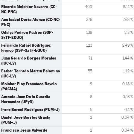
Ricardo Melchior Navarro (CC-
400
8,11 %
NC-PNC)
Ana Isabel Dorta Alonso (CC-NC-
376
7,63 %
PNC)
Odalys Padron Padron (SSP-
138
2,8 %
SxTF-EQUO)
Fernando Rafael Rodriguez
123
2,49 %
Franco (SSP-SxTF-EQUO)
Juan Gerardo Borges Morales
71
1,44 %
(IUC-LV)
Esther Torrado Martin Palomino
55
1,12 %
(IUC-LV)
Melchor Eloy Francisco Ravelo
9
0,18 %
(PACMA)
Antonio Juan De la Guardia
8
0,16 %
Hernandez (UPyD)
Irene Bernal Rodriguez (PUM+J)
5
0,1 %
Daniel Jose Barrios Gracia
2
0,04 %
(PUM+J)
Francisco Jesus Valverde
2
0,04 %