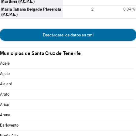
Martinez (P.C.P.E.)
Maria Tatiana Delgado Plasencia
2
0,04 %
(P.C.P.E.)
Descárgate los datos en xml
Municipios de Santa Cruz de Tenerife
Adeje
Agulo
Alajeró
Arafo
Arico
Arona
Barlovento
Breña Alta