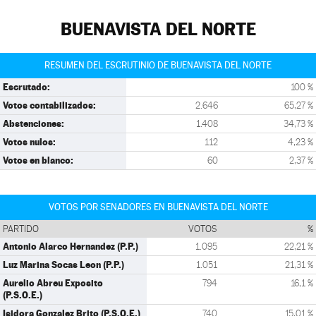
BUENAVISTA DEL NORTE
RESUMEN DEL ESCRUTINIO DE BUENAVISTA DEL NORTE
Escrutado:
100 %
Votos contabilizados:
2.646
65,27 %
Abstenciones:
1.408
34,73 %
Votos nulos:
112
4,23 %
Votos en blanco:
60
2,37 %
VOTOS POR SENADORES EN BUENAVISTA DEL NORTE
PARTIDO
VOTOS
%
Antonio Alarco Hernandez (P.P.)
1.095
22,21 %
Luz Marina Socas Leon (P.P.)
1.051
21,31 %
Aurelio Abreu Exposito
794
16,1 %
(P.S.O.E.)
Isidora Gonzalez Brito (P.S.O.E.)
740
15,01 %