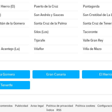
 Hierro (El)
Puerto de la Cruz
Puntagorda
)
San Andrés y Sauces
San Cristóbal de La
tián de la Gomera
Santa Cruz de la Palma
Santa Cruz de Tener
Silos (Los)
Tacoronte
Tijarafe
Valle Gran Rey
e Acentejo (La)
Vilaflor
Villa de Mazo
La Gomera
Gran Canaria
El Hierro
Tenerife
contenidos
Publicidad
Aviso legal
Política de privacidad
Política cookies
Configuraci
Índice
RSS