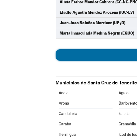
Alicia Esther Mendez Cabrera (CC-NC-PNC
Eladio Agustin Mendez Arozena (IUC-LV)
Juan Jose Bolaños Martinez (UPyD)
Maria Inmaculada Medina Negrin (EQUO)
Municipios de Santa Cruz de Tenerife
Adeje
Agulo
Arona
Barlovent
Candelaria
Fasnia
Garafía
Granadilla
Hermigua
Icod de lo