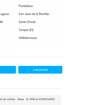
Puntallana
 Laguna
San Juan de la Rambla
ife
Santa Úrsula
Tanque (El)
Vallehermoso
Lanzarote
ón de cookies
Mapa
EL PAÍS en KIOSKOyMÁS