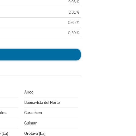
9,93 %
2,31 %
0,65 %
0,59 %
Arico
Buenavista del Norte
Palma
Garachico
Güímar
 (La)
Orotava (La)