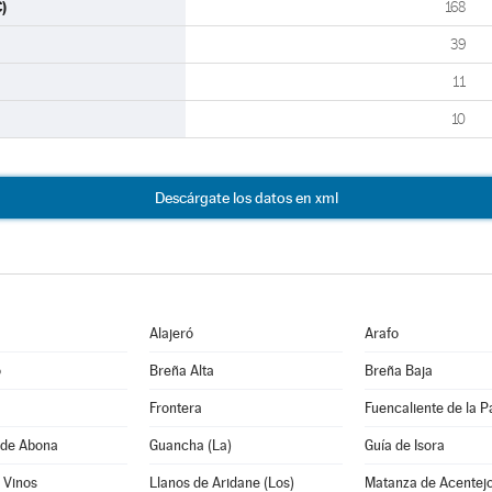
)
168
39
11
10
Descárgate los datos en xml
Alajeró
Arafo
o
Breña Alta
Breña Baja
Frontera
Fuencaliente de la 
 de Abona
Guancha (La)
Guía de Isora
s Vinos
Llanos de Aridane (Los)
Matanza de Acentejo