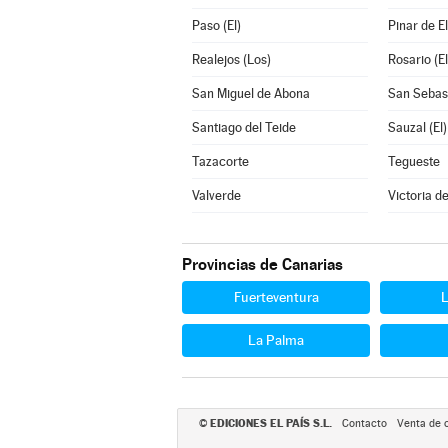
Paso (El)
Pinar de El
Realejos (Los)
Rosario (El
San Miguel de Abona
San Sebas
Santiago del Teide
Sauzal (El)
Tazacorte
Tegueste
Valverde
Victoria d
Provincias de Canarias
Fuerteventura
La Palma
EDICIONES EL PAÍS S.L.
©
Contacto
Venta de 