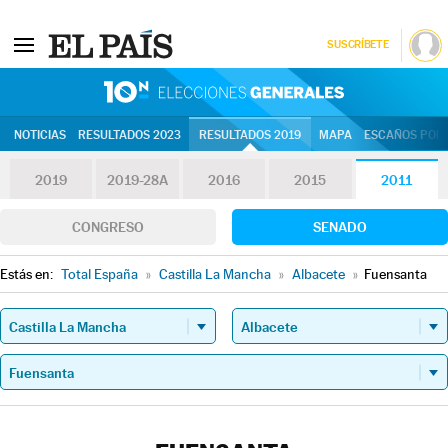
SUSCRÍBETE
10N | Eleccion
NOTICIAS
RESULTADOS 2023
RESULTADOS 2019
MAPA
ESCAÑOS POR 
2019
2019-28A
2016
2015
2011
CONGRESO
SENADO
Estás en:
Total España
»
Castilla La Mancha
»
Albacete
»
Fuensanta