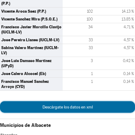
(P.P.)
Vicente Aroca Saez (P.P.)
102
14,13 %
Vicente Sanchez Mira (P.S.O.E.)
100
13,85 %
Francisco Javier Morcillo Clavijo
34
4,71 %
(IUCLM-LV)
Jose Pereira Llanes (IUCLM-LV)
33
4,57 %
Sabina Valero Martinez (IUCLM-
33
4,57 %
LV)
Jose Luis Damaso Martinez
3
0,42 %
(UPyD)
Jose Calero Alcocel (Eb)
1
0,14 %
Francisco Manuel Sanchez
1
0,14 %
Arroyo (CYD)
Descárgate los datos en xml
Municipios de Albacete