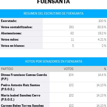
FUENSANTA
RESUMEN DEL ESCRUTINIO DE FUENSANTA
Escrutado:
100 %
Votos contabilizados:
261
80,8 %
Abstenciones:
62
19,2 %
Votos nulos:
11
4,21 %
Votos en blanco:
5
2 %
VOTOS POR SENADORES EN FUENSANTA
PARTIDO
VOTOS
%
Dimas Francisco Cuevas Cuerda
104
14,4 %
(P.P.)
Pedro Antonio Ruiz Santos
102
14,13 %
(P.S.O.E.)
Maria Isabel Sanchez Cerro
102
14,13 %
(P.S.O.E.)
Carmen Belen Torres Sanchez
102
14,13 %