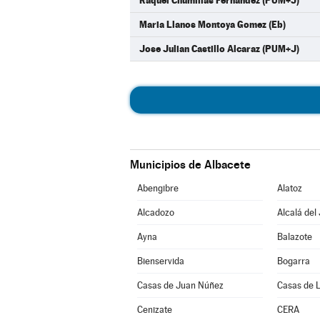
Raquel Chumillas Fernandez (PUM+J)
Maria Llanos Montoya Gomez (Eb)
Jose Julian Castillo Alcaraz (PUM+J)
Municipios de Albacete
Abengibre
Alatoz
Alcadozo
Alcalá del
Ayna
Balazote
Bienservida
Bogarra
Casas de Juan Núñez
Casas de 
Cenizate
CERA