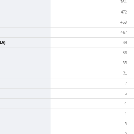
764
472
469
467
LV)
39
36
35
31
7
5
4
4
3