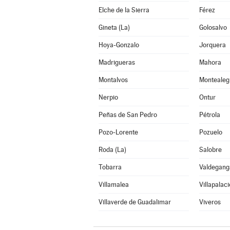
Elche de la Sierra
Férez
Gineta (La)
Golosalvo
Hoya-Gonzalo
Jorquera
Madrigueras
Mahora
Montalvos
Montealegr
Nerpio
Ontur
Peñas de San Pedro
Pétrola
Pozo-Lorente
Pozuelo
Roda (La)
Salobre
Tobarra
Valdegang
Villamalea
Villapalaci
Villaverde de Guadalimar
Viveros