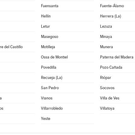
Fuensanta
Fuente-Álamo
Hellín
Herrera (La)
Letur
Lezuza
Masegoso
Minaya
e del Castillo
Motilleja
Munera
Ossa de Montiel
Paterna del Madera
Povedilla
Pozo Cañada
Recueja (La)
Riópar
San Pedro
Socovos
a
Vianos
Villa de Ves
os
Villarrobledo
Villatoya
Yeste