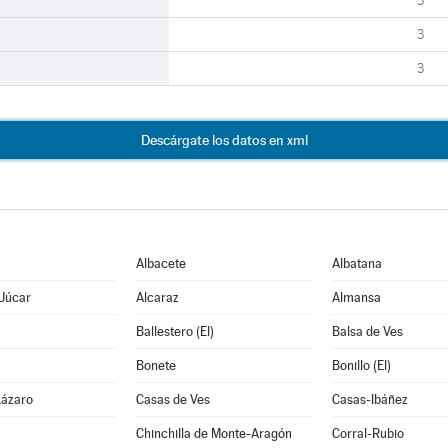
3
3
3
Descárgate los datos en xml
Albacete
Albatana
 Júcar
Alcaraz
Almansa
Ballestero (El)
Balsa de Ves
Bonete
Bonillo (El)
Lázaro
Casas de Ves
Casas-Ibáñez
Chinchilla de Monte-Aragón
Corral-Rubio