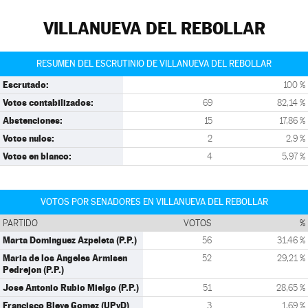
VILLANUEVA DEL REBOLLAR
RESUMEN DEL ESCRUTINIO DE VILLANUEVA DEL REBOLLAR
Escrutado:
100 %
Votos contabilizados:
69
82,14 %
Abstenciones:
15
17,86 %
Votos nulos:
2
2,9 %
Votos en blanco:
4
5,97 %
VOTOS POR SENADORES EN VILLANUEVA DEL REBOLLAR
PARTIDO
VOTOS
%
Marta Dominguez Azpeleta (P.P.)
56
31,46 %
Maria de los Angeles Armisen
52
29,21 %
Pedrejon (P.P.)
Jose Antonio Rubio Mielgo (P.P.)
51
28,65 %
Francisco Bleye Gomez (UPyD)
3
1,69 %