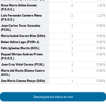
Rosa Maria Aldea Gomez
2
1,12 %
(P.S.O.E.)
Luis Fernando Cantero Mena
2
1,12 %
(P.S.O.E.)
Juan Carlos Tovar Gonzalez
1
0,56 %
(PCAL)
Maria Isabel Garcia Blas (SAIn)
1
0,56 %
Belen Vallve Lago (PUM+J)
1
0,56 %
Felix Iglesias Martin (IUCL)
1
0,56 %
Raquel Miriam Andres Prieto
1
0,56 %
(P.S.O.E.)
Juan Cruz Vidal Carazo (PCAL)
1
0,56 %
Maria del Rocio Blanco Castro
1
0,56 %
(IUCL)
Ana Maria Cuevas Reoyo (SAIn)
1
0,56 %
Descárgate los datos en xml