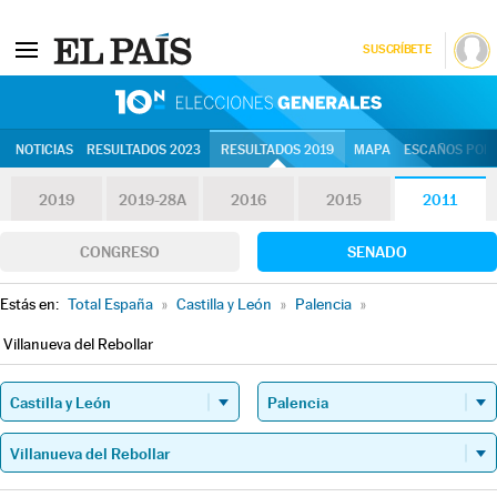
SUSCRÍBETE
10N | Eleccion
NOTICIAS
RESULTADOS 2023
RESULTADOS 2019
MAPA
ESCAÑOS POR 
2019
2019-28A
2016
2015
2011
CONGRESO
SENADO
Estás en:
Total España
»
Castilla y León
»
Palencia
»
Villanueva del Rebollar