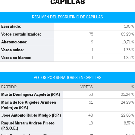
CAPILLAS
RESUMEN DEL ESCRUTINIO DE CAPILLAS
Escrutado:
100 %
Votos contabilizados:
75
89,29 %
Abstenciones:
9
10,71 %
Votos nulos:
1
1,33 %
Votos en blanco:
1
1,35 %
VOTOS POR SENADORES EN CAPILLAS
PARTIDO
VOTOS
%
Marta Dominguez Azpeleta (P.P.)
53
25,24 %
Maria de los Angeles Armisen
51
24,29 %
Pedrejon (P.P.)
Jose Antonio Rubio Mielgo (P.P.)
48
22,86 %
Raquel Miriam Andres Prieto
18
8,57 %
(P.S.O.E.)