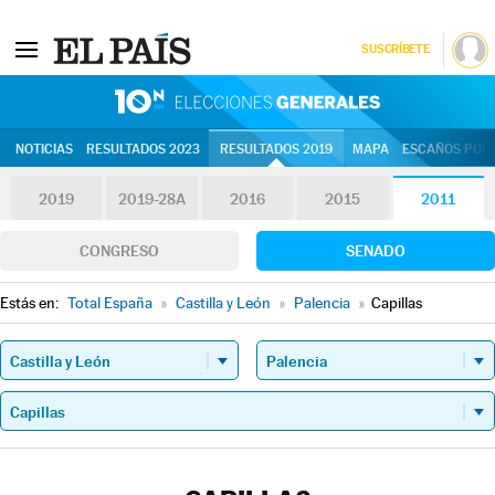
SUSCRÍBETE
10N | Eleccion
NOTICIAS
RESULTADOS 2023
RESULTADOS 2019
MAPA
ESCAÑOS POR 
2019
2019-28A
2016
2015
2011
CONGRESO
SENADO
Estás en:
Total España
»
Castilla y León
»
Palencia
»
Capillas