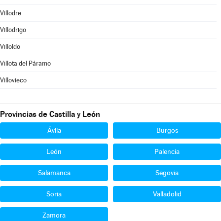
Villodre
Villodrigo
Villoldo
Villota del Páramo
Villovieco
Provincias de Castilla y León
Ávila
Burgos
León
Palencia
Salamanca
Segovia
Soria
Valladolid
Zamora