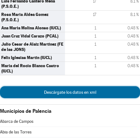
Luis Fernando Cantero Mena
17
8,1 %
(P.S.O.E.)
Rosa Maria Aldea Gomez
17
8,1 %
(P.S.O.E.)
Ana Maria Molina Alonso (IUCL)
1
0,48 %
Juan Cruz Vidal Carazo (PCAL)
1
0,48 %
Julio Cesar de Alaiz Martinez (FE
1
0,48 %
de las JONS)
Felix Iglesias Martin (IUCL)
1
0,48 %
Maria del Rocio Blanco Castro
1
0,48 %
(IUCL)
Descárgate los datos en xml
Municipios de Palencia
Abarca de Campos
Abia de las Torres