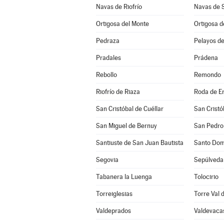
Navas de Riofrío
Navas de 
Ortigosa del Monte
Ortigosa d
Pedraza
Pelayos de
Pradales
Prádena
Rebollo
Remondo
Riofrío de Riaza
Roda de E
San Cristóbal de Cuéllar
San Cristó
San Miguel de Bernuy
San Pedro 
Santiuste de San Juan Bautista
Santo Dom
Segovia
Sepúlveda
Tabanera la Luenga
Tolocirio
Torreiglesias
Torre Val 
Valdeprados
Valdevaca