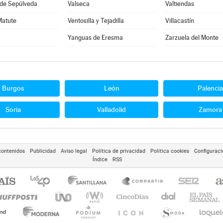
 de Sepúlveda
Valseca
Valtiendas
Matute
Ventosilla y Tejadilla
Villacastín
Yanguas de Eresma
Zarzuela del Monte
Burgos
León
Palencia
Soria
Valladolid
Zamora
contenidos
Publicidad
Aviso legal
Política de privacidad
Política cookies
Configuraci
Índice
RSS