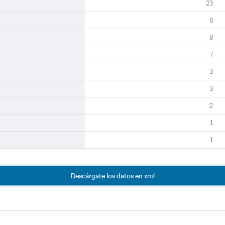
23
8
8
7
3
3
2
1
1
Descárgate los datos en xml