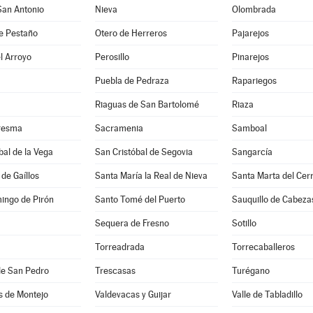
San Antonio
Nieva
Olombrada
e Pestaño
Otero de Herreros
Pajarejos
l Arroyo
Perosillo
Pinarejos
Puebla de Pedraza
Rapariegos
Riaguas de San Bartolomé
Riaza
resma
Sacramenia
Samboal
bal de la Vega
San Cristóbal de Segovia
Sangarcía
de Gaíllos
Santa María la Real de Nieva
Santa Marta del Cer
ingo de Pirón
Santo Tomé del Puerto
Sauquillo de Cabeza
Sequera de Fresno
Sotillo
Torreadrada
Torrecaballeros
de San Pedro
Trescasas
Turégano
s de Montejo
Valdevacas y Guijar
Valle de Tabladillo