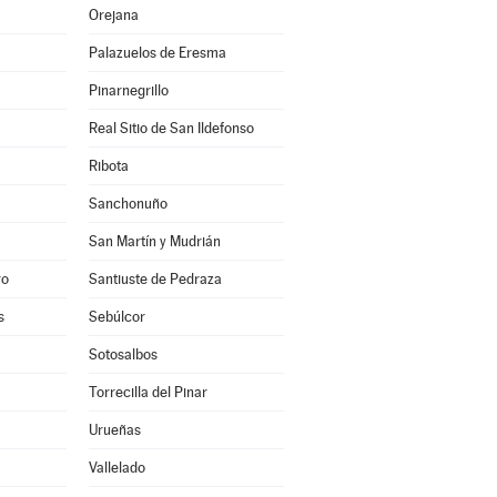
Orejana
Palazuelos de Eresma
Pinarnegrillo
Real Sitio de San Ildefonso
Ribota
Sanchonuño
San Martín y Mudrián
ro
Santiuste de Pedraza
s
Sebúlcor
Sotosalbos
Torrecilla del Pinar
Urueñas
Vallelado