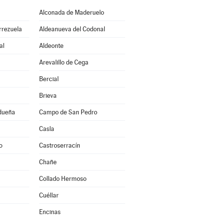
Alconada de Maderuelo
rrezuela
Aldeanueva del Codonal
al
Aldeonte
Arevalillo de Cega
Bercial
Brieva
idueña
Campo de San Pedro
Casla
o
Castroserracín
Chañe
Collado Hermoso
Cuéllar
Encinas