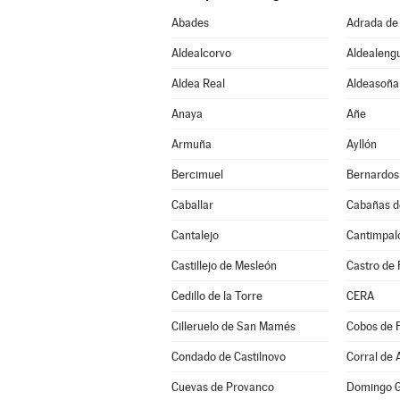
Abades
Adrada de
Aldealcorvo
Aldealeng
Aldea Real
Aldeasoña
Anaya
Añe
Armuña
Ayllón
Bercimuel
Bernardos
Caballar
Cabañas d
Cantalejo
Cantimpal
Castillejo de Mesleón
Castro de 
Cedillo de la Torre
CERA
Cilleruelo de San Mamés
Cobos de 
Condado de Castilnovo
Corral de 
Cuevas de Provanco
Domingo G