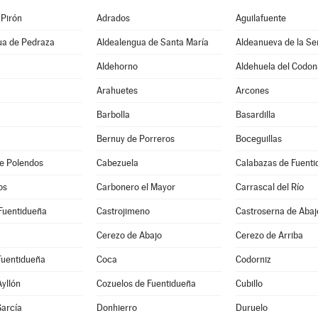
 Pirón
Adrados
Aguilafuente
ua de Pedraza
Aldealengua de Santa María
Aldeanueva de la Se
Aldehorno
Aldehuela del Codon
Arahuetes
Arcones
Barbolla
Basardilla
Bernuy de Porreros
Boceguillas
e Polendos
Cabezuela
Calabazas de Fuent
os
Carbonero el Mayor
Carrascal del Río
Fuentidueña
Castrojimeno
Castroserna de Abaj
Cerezo de Abajo
Cerezo de Arriba
Fuentidueña
Coca
Codorniz
Ayllón
Cozuelos de Fuentidueña
Cubillo
arcía
Donhierro
Duruelo