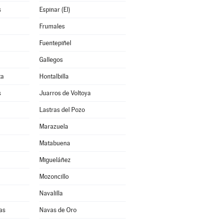
s
Espinar (El)
Frumales
Fuentepiñel
Gallegos
ta
Hontalbilla
s
Juarros de Voltoya
Lastras del Pozo
Marazuela
Matabuena
Migueláñez
Mozoncillo
Navalilla
as
Navas de Oro