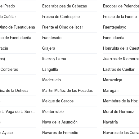
el Prado
Escarabajosa de Cabezas
Escobar de Polendo
e Cuéllar
Fresno de Cantespino
Fresno de la Fuente
Olmo de Fuentidueña
Fuente el Olmo de Íscar
Fuentepelayo
co de Fuentidueña
Fuentesoto
Fuentidueña
acín
Grajera
Honrubia de la Cues
os)
Ituero y Lama
Juarros de Riomoro
 Contreras
Languilla
Lastras de Cuéllar
Maderuelo
Marazoleja
ñoz de la Dehesa
Martín Muñoz de las Posadas
Marugán
)
Melque de Cercos
Membibre de la Hoz
Montejo de la Vega de la Serrezuela
Monterrubio
Moral de Hornuez
s
Nava de la Asunción
Navafría
e Ayuso
Navares de Enmedio
Navares de las Cuev