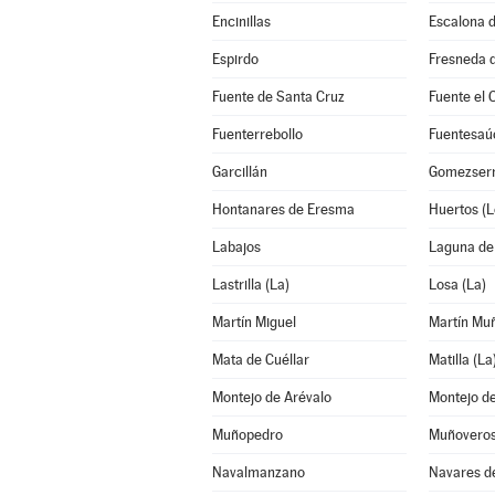
Encinillas
Escalona d
Espirdo
Fresneda d
Fuente de Santa Cruz
Fuente el 
Fuenterrebollo
Fuentesaú
Garcillán
Gomezserr
Hontanares de Eresma
Huertos (L
Labajos
Laguna de
Lastrilla (La)
Losa (La)
Martín Miguel
Martín Mu
Mata de Cuéllar
Matilla (La
Montejo de Arévalo
Muñopedro
Muñovero
Navalmanzano
Navares d