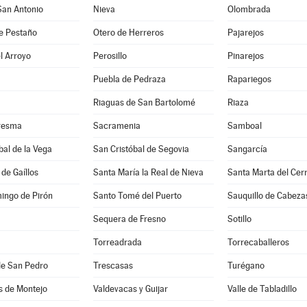
San Antonio
Nieva
Olombrada
e Pestaño
Otero de Herreros
Pajarejos
l Arroyo
Perosillo
Pinarejos
Puebla de Pedraza
Rapariegos
Riaguas de San Bartolomé
Riaza
resma
Sacramenia
Samboal
bal de la Vega
San Cristóbal de Segovia
Sangarcía
de Gaíllos
Santa María la Real de Nieva
Santa Marta del Cer
ingo de Pirón
Santo Tomé del Puerto
Sauquillo de Cabeza
Sequera de Fresno
Sotillo
Torreadrada
Torrecaballeros
de San Pedro
Trescasas
Turégano
s de Montejo
Valdevacas y Guijar
Valle de Tabladillo