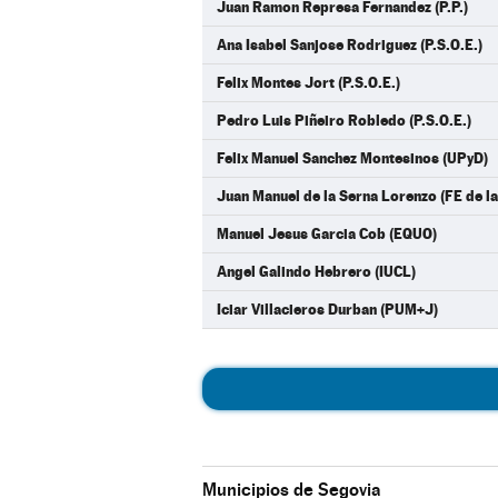
Juan Ramon Represa Fernandez (P.P.)
Ana Isabel Sanjose Rodriguez (P.S.O.E.)
Felix Montes Jort (P.S.O.E.)
Pedro Luis Piñeiro Robledo (P.S.O.E.)
Felix Manuel Sanchez Montesinos (UPyD)
Juan Manuel de la Serna Lorenzo (FE de l
Manuel Jesus Garcia Cob (EQUO)
Angel Galindo Hebrero (IUCL)
Iciar Villacieros Durban (PUM+J)
Municipios de Segovia