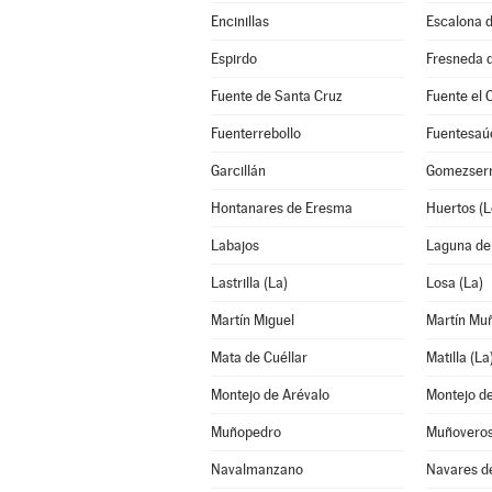
Encinillas
Escalona d
Espirdo
Fresneda d
Fuente de Santa Cruz
Fuente el 
Fuenterrebollo
Fuentesaú
Garcillán
Gomezserr
Hontanares de Eresma
Huertos (L
Labajos
Laguna de
Lastrilla (La)
Losa (La)
Martín Miguel
Martín Mu
Mata de Cuéllar
Matilla (La
Montejo de Arévalo
Muñopedro
Muñovero
Navalmanzano
Navares d