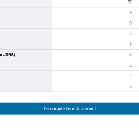
57
9
9
8
5
as JONS)
3
1
1
1
Descárgate los datos en xml