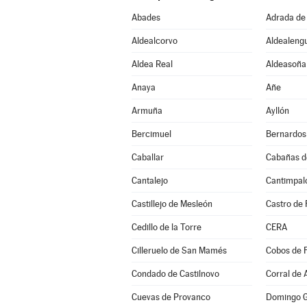
Abades
Adrada de
Aldealcorvo
Aldealeng
Aldea Real
Aldeasoña
Anaya
Añe
Armuña
Ayllón
Bercimuel
Bernardos
Caballar
Cabañas d
Cantalejo
Cantimpal
Castillejo de Mesleón
Castro de 
Cedillo de la Torre
CERA
Cilleruelo de San Mamés
Cobos de 
Condado de Castilnovo
Corral de 
Cuevas de Provanco
Domingo G