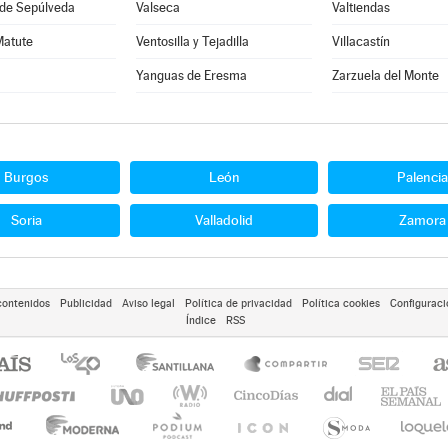
 de Sepúlveda
Valseca
Valtiendas
Matute
Ventosilla y Tejadilla
Villacastín
Yanguas de Eresma
Zarzuela del Monte
Burgos
León
Palencia
Soria
Valladolid
Zamora
contenidos
Publicidad
Aviso legal
Política de privacidad
Política cookies
Configuraci
Índice
RSS