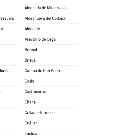
Alconada de Maderuelo
rrezuela
Aldeanueva del Codonal
al
Aldeonte
Arevalillo de Cega
Bercial
Brieva
idueña
Campo de San Pedro
Casla
o
Castroserracín
Chañe
Collado Hermoso
Cuéllar
Encinas