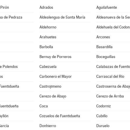
 Pirón
Adrados
Aguilafuente
ua de Pedraza
Aldealengua de Santa María
Aldeanueva de la Se
Aldehorno
Aldehuela del Codon
Arahuetes
Arcones
Barbolla
Basardilla
Bernuy de Porreros
Boceguillas
e Polendos
Cabezuela
Calabazas de Fuent
os
Carbonero el Mayor
Carrascal del Río
Fuentidueña
Castrojimeno
Castroserna de Abaj
Cerezo de Abajo
Cerezo de Arriba
Fuentidueña
Coca
Codorniz
Ayllón
Cozuelos de Fuentidueña
Cubillo
arcía
Donhierro
Duruelo