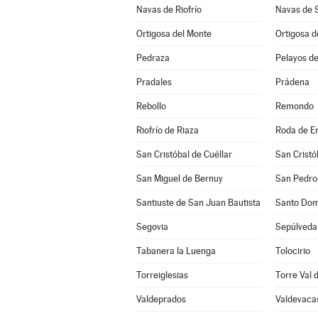
Navas de Riofrío
Navas de 
Ortigosa del Monte
Ortigosa d
Pedraza
Pelayos de
Pradales
Prádena
Rebollo
Remondo
Riofrío de Riaza
Roda de E
San Cristóbal de Cuéllar
San Cristó
San Miguel de Bernuy
San Pedro 
Santiuste de San Juan Bautista
Santo Dom
Segovia
Sepúlveda
Tabanera la Luenga
Tolocirio
Torreiglesias
Torre Val 
Valdeprados
Valdevaca