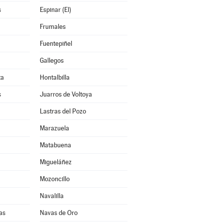
s
Espinar (El)
Frumales
Fuentepiñel
Gallegos
ta
Hontalbilla
s
Juarros de Voltoya
Lastras del Pozo
Marazuela
Matabuena
Migueláñez
Mozoncillo
Navalilla
as
Navas de Oro