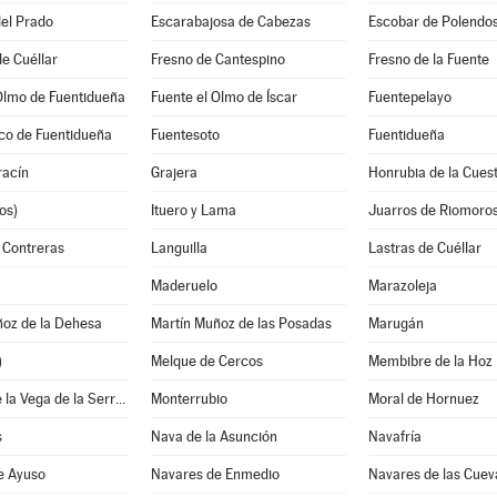
el Prado
Escarabajosa de Cabezas
Escobar de Polendo
e Cuéllar
Fresno de Cantespino
Fresno de la Fuente
Olmo de Fuentidueña
Fuente el Olmo de Íscar
Fuentepelayo
co de Fuentidueña
Fuentesoto
Fuentidueña
acín
Grajera
Honrubia de la Cues
os)
Ituero y Lama
Juarros de Riomoro
 Contreras
Languilla
Lastras de Cuéllar
Maderuelo
Marazoleja
ñoz de la Dehesa
Martín Muñoz de las Posadas
Marugán
)
Melque de Cercos
Membibre de la Hoz
Montejo de la Vega de la Serrezuela
Monterrubio
Moral de Hornuez
s
Nava de la Asunción
Navafría
e Ayuso
Navares de Enmedio
Navares de las Cuev