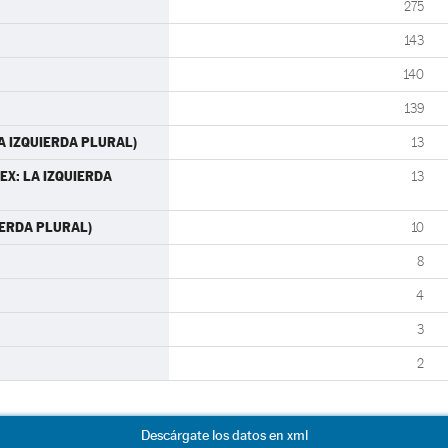
275
143
140
139
 LA IZQUIERDA PLURAL)
13
SIEX: LA IZQUIERDA
13
UIERDA PLURAL)
10
8
4
3
2
Descárgate los datos en xml