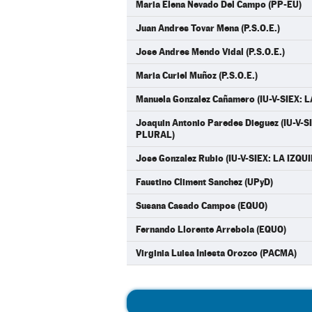
Maria Elena Nevado Del Campo (PP-EU)
Juan Andres Tovar Mena (P.S.O.E.)
Jose Andres Mendo Vidal (P.S.O.E.)
Maria Curiel Muñoz (P.S.O.E.)
Manuela Gonzalez Cañamero (IU-V-SIEX:
Joaquin Antonio Paredes Dieguez (IU-V-
PLURAL)
Jose Gonzalez Rubio (IU-V-SIEX: LA IZQ
Faustino Climent Sanchez (UPyD)
Susana Casado Campos (EQUO)
Fernando Llorente Arrebola (EQUO)
Virginia Luisa Iniesta Orozco (PACMA)