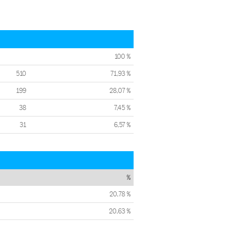
100 %
510
71,93 %
199
28,07 %
38
7,45 %
31
6,57 %
%
20,78 %
20,63 %