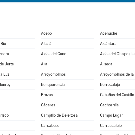
Acebo
Acehúche
 Río
Albalá
Alcántara
enera
Aldea del Cano
Aldea del Obispo (La
de Jerte
Alía
Aliseda
la Luz
Arroyomolinos
Arroyomolinos de la
Monroy
Benquerencia
Berrocalejo
Brozas
Cabañas del Castillo
Cáceres
Cachorrilla
risco
Campillo de Deleitosa
Campo Lugar
Carcaboso
Carrascalejo