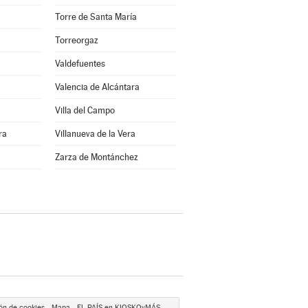
Torre de Santa María
Torreorgaz
Valdefuentes
Valencia de Alcántara
Villa del Campo
ra
Villanueva de la Vera
Zarza de Montánchez
ón de cookies
Mapa
EL PAÍS en KIOSKOyMÁS