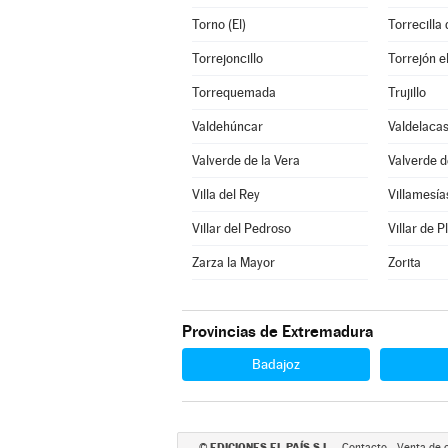
Torno (El)
Torrecilla
Torrejoncillo
Torrejón e
Torrequemada
Trujillo
Valdehúncar
Valdelacas
Valverde de la Vera
Valverde d
Villa del Rey
Villamesía
Villar del Pedroso
Villar de P
Zarza la Mayor
Zorita
Provincias de Extremadura
Badajoz
EDICIONES EL PAÍS S.L.
©
Contacto
Venta de 