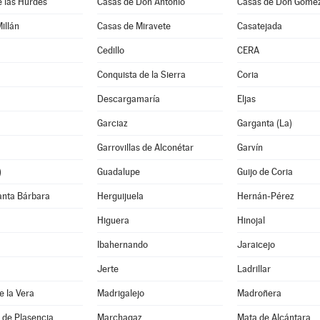
 las Hurdes
Casas de Don Antonio
Casas de Don Góme
illán
Casas de Miravete
Casatejada
Cedillo
CERA
Conquista de la Sierra
Coria
Descargamaría
Eljas
Garciaz
Garganta (La)
Garrovillas de Alconétar
Garvín
)
Guadalupe
Guijo de Coria
anta Bárbara
Herguijuela
Hernán-Pérez
Higuera
Hinojal
Ibahernando
Jaraicejo
Jerte
Ladrillar
e la Vera
Madrigalejo
Madroñera
 de Plasencia
Marchagaz
Mata de Alcántara