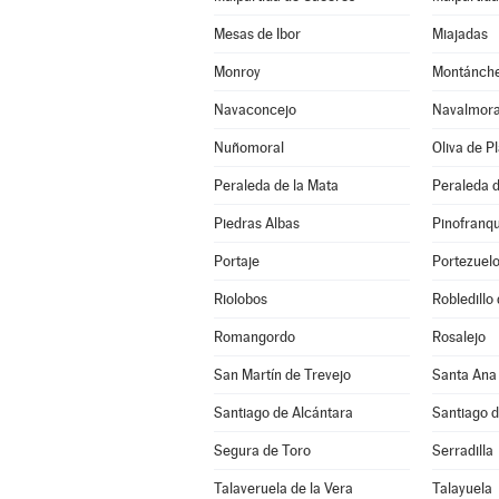
Mesas de Ibor
Miajadas
Monroy
Montánch
Navaconcejo
Navalmoral
Nuñomoral
Oliva de P
Peraleda de la Mata
Peraleda 
Piedras Albas
Pinofranq
Portaje
Portezuel
Riolobos
Robledillo
Romangordo
Rosalejo
San Martín de Trevejo
Santa Ana
Santiago de Alcántara
Santiago 
Segura de Toro
Serradilla
Talaveruela de la Vera
Talayuela