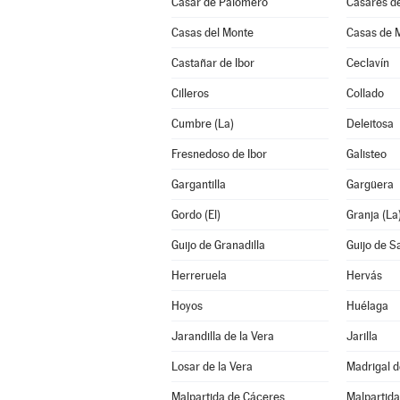
Casar de Palomero
Casares de
Casas del Monte
Casas de M
Castañar de Ibor
Ceclavín
Cilleros
Collado
Cumbre (La)
Deleitosa
Fresnedoso de Ibor
Galisteo
Gargantilla
Gargüera
Gordo (El)
Granja (La
Guijo de Granadilla
Guijo de S
Herreruela
Hervás
Hoyos
Huélaga
Jarandilla de la Vera
Jarilla
Losar de la Vera
Madrigal d
Malpartida de Cáceres
Malpartida