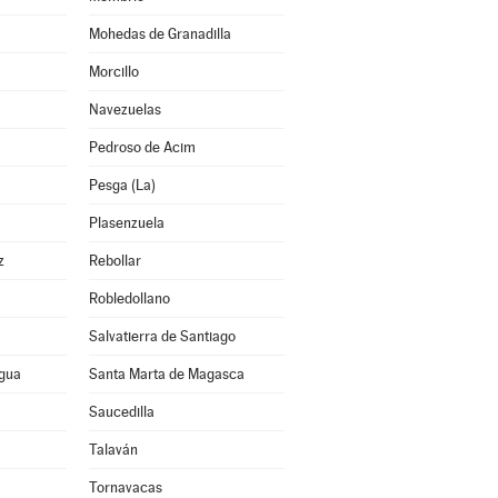
Mohedas de Granadilla
Morcillo
Navezuelas
Pedroso de Acim
Pesga (La)
Plasenzuela
z
Rebollar
Robledollano
Salvatierra de Santiago
agua
Santa Marta de Magasca
Saucedilla
Talaván
Tornavacas