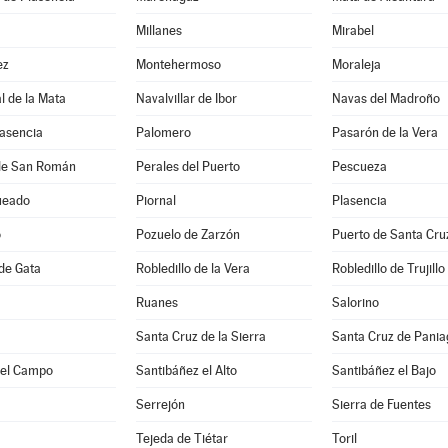
Millanes
Mirabel
ez
Montehermoso
Moraleja
 de la Mata
Navalvillar de Ibor
Navas del Madroño
lasencia
Palomero
Pasarón de la Vera
de San Román
Perales del Puerto
Pescueza
ueado
Piornal
Plasencia
o
Pozuelo de Zarzón
Puerto de Santa Cru
 de Gata
Robledillo de la Vera
Robledillo de Trujillo
Ruanes
Salorino
Santa Cruz de la Sierra
Santa Cruz de Pani
del Campo
Santibáñez el Alto
Santibáñez el Bajo
Serrejón
Sierra de Fuentes
Tejeda de Tiétar
Toril