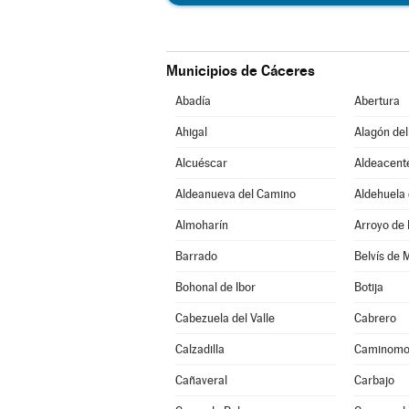
Municipios de Cáceres
Abadía
Abertura
Ahigal
Alagón del
Alcuéscar
Aldeacent
Aldeanueva del Camino
Aldehuela 
Almoharín
Arroyo de 
Barrado
Belvís de 
Bohonal de Ibor
Botija
Cabezuela del Valle
Cabrero
Calzadilla
Caminomo
Cañaveral
Carbajo