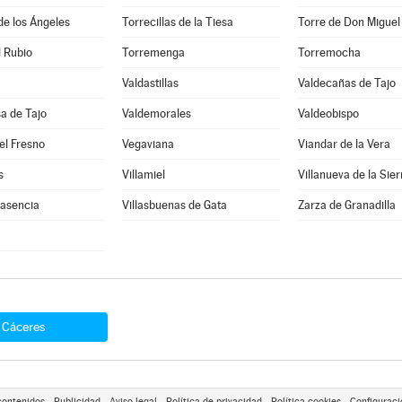
 de los Ángeles
Torrecillas de la Tiesa
Torre de Don Miguel
l Rubio
Torremenga
Torremocha
Valdastillas
Valdecañas de Tajo
a de Tajo
Valdemorales
Valdeobispo
el Fresno
Vegaviana
Viandar de la Vera
s
Villamiel
Villanueva de la Sier
lasencia
Villasbuenas de Gata
Zarza de Granadilla
Cáceres
contenidos
Publicidad
Aviso legal
Política de privacidad
Política cookies
Configuraci