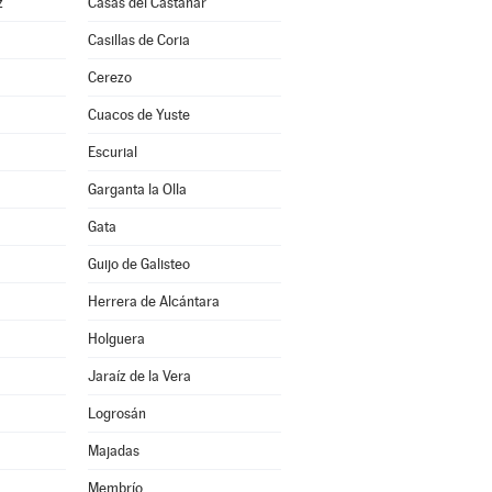
z
Casas del Castañar
Casillas de Coria
Cerezo
Cuacos de Yuste
Escurial
Garganta la Olla
Gata
Guijo de Galisteo
Herrera de Alcántara
Holguera
Jaraíz de la Vera
Logrosán
Majadas
Membrío