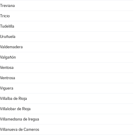
Treviana
Tricio
Tudelilla
Uruñuela
Valdemadera
Valgañón
Ventosa
Ventrosa
Viguera
Villalba de Rioja
Villalobar de Rioja
Villamediana de Iregua
Villanueva de Cameros