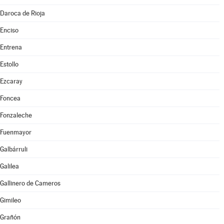
Daroca de Rioja
Enciso
Entrena
Estollo
Ezcaray
Foncea
Fonzaleche
Fuenmayor
Galbárruli
Galilea
Gallinero de Cameros
Gimileo
Grañón