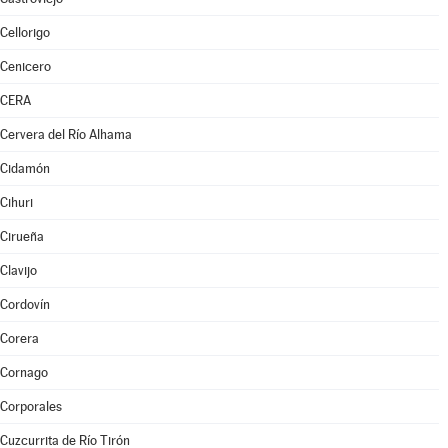
Cellorigo
Cenicero
CERA
Cervera del Río Alhama
Cidamón
Cihuri
Cirueña
Clavijo
Cordovín
Corera
Cornago
Corporales
Cuzcurrita de Río Tirón