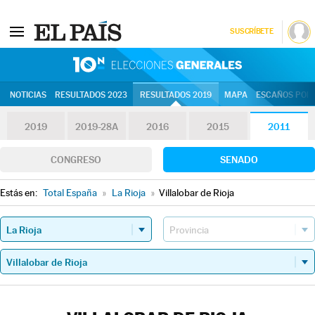
SUSCRÍBETE
10N | Eleccion
NOTICIAS
RESULTADOS 2023
RESULTADOS 2019
MAPA
ESCAÑOS POR 
2019
2019-28A
2016
2015
2011
CONGRESO
SENADO
Estás en:
Total España
»
La Rioja
»
Villalobar de Rioja