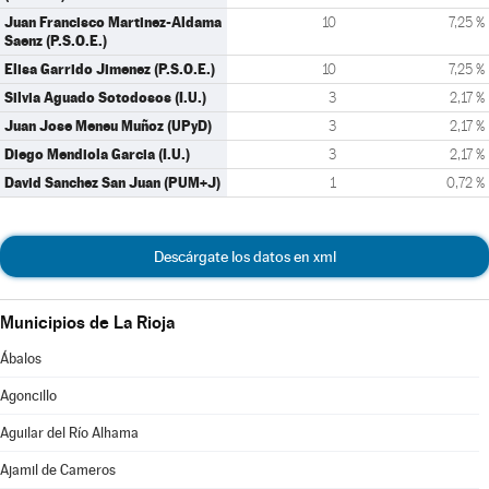
Juan Francisco Martinez-Aldama
10
7,25 %
Saenz (P.S.O.E.)
Elisa Garrido Jimenez (P.S.O.E.)
10
7,25 %
Silvia Aguado Sotodosos (I.U.)
3
2,17 %
Juan Jose Meneu Muñoz (UPyD)
3
2,17 %
Diego Mendiola Garcia (I.U.)
3
2,17 %
David Sanchez San Juan (PUM+J)
1
0,72 %
Descárgate los datos en xml
Municipios de La Rioja
Ábalos
Agoncillo
Aguilar del Río Alhama
Ajamil de Cameros