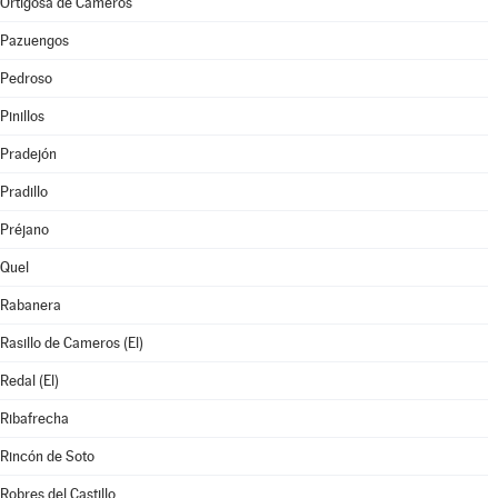
Ortigosa de Cameros
Pazuengos
Pedroso
Pinillos
Pradejón
Pradillo
Préjano
Quel
Rabanera
Rasillo de Cameros (El)
Redal (El)
Ribafrecha
Rincón de Soto
Robres del Castillo