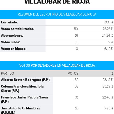
VILLALOBAR DE RIOJA
RESUMEN DEL ESCRUTINIO DE VILLALOBAR DE RIOJA
Escrutado:
100 %
Votos contabilizados:
50
75,76 %
Abstenciones:
16
24,24 %
Votos nulos:
1
2 %
Votos en blanco:
3
6,12 %
VOTOS POR SENADORES EN VILLALOBAR DE RIOJA
PARTIDO
VOTOS
%
Alberto Breton Rodriguez (P.P.)
32
23,19 %
Coloma Francisca Mendiola
32
23,19 %
Olarte (P.P.)
Francisco Javier Pagola Saenz
31
22,46 %
(P.P.)
Juan Antonio Urbina Diez
10
7,25 %
(P.S.O.E.)