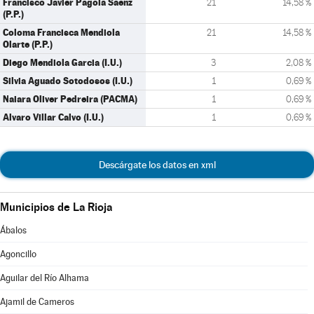
Francisco Javier Pagola Saenz
21
14,58 %
(P.P.)
Coloma Francisca Mendiola
21
14,58 %
Olarte (P.P.)
Diego Mendiola Garcia (I.U.)
3
2,08 %
Silvia Aguado Sotodosos (I.U.)
1
0,69 %
Naiara Oliver Pedreira (PACMA)
1
0,69 %
Alvaro Villar Calvo (I.U.)
1
0,69 %
Descárgate los datos en xml
Municipios de La Rioja
Ábalos
Agoncillo
Aguilar del Río Alhama
Ajamil de Cameros