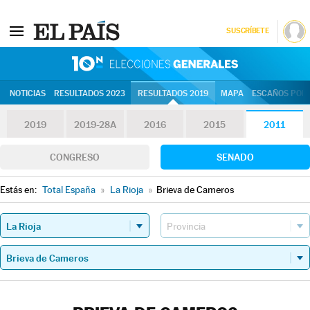
SUSCRÍBETE
10N | Eleccion
NOTICIAS
RESULTADOS 2023
RESULTADOS 2019
MAPA
ESCAÑOS POR 
2019
2019-28A
2016
2015
2011
CONGRESO
SENADO
Estás en:
Total España
»
La Rioja
»
Brieva de Cameros