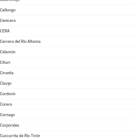
Cellorigo
Cenicero
CERA
Cervera del Río Alhama
Cidamón
Cihuri
Cirueña
Clavijo
Cordovín
Corera
Cornago
Corporales
Cuzcurrita de Río Tirón