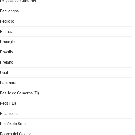
Ortigosa de Cameros
Pazuengos
Pedroso
Pinillos
Pradejón
Pradillo
Préjano
Quel
Rabanera
Rasillo de Cameros (El)
Redal (El)
Ribafrecha
Rincón de Soto
Robres del Castillo