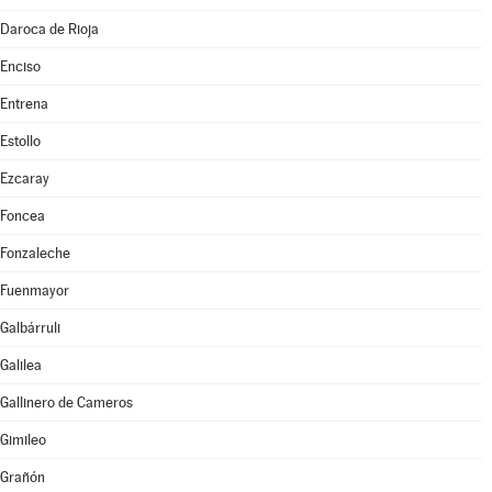
Daroca de Rioja
Enciso
Entrena
Estollo
Ezcaray
Foncea
Fonzaleche
Fuenmayor
Galbárruli
Galilea
Gallinero de Cameros
Gimileo
Grañón