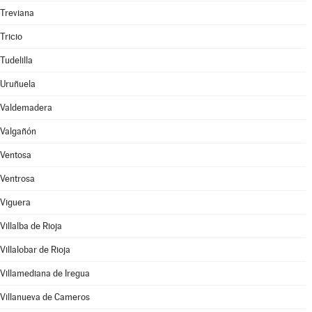
Treviana
Tricio
Tudelilla
Uruñuela
Valdemadera
Valgañón
Ventosa
Ventrosa
Viguera
Villalba de Rioja
Villalobar de Rioja
Villamediana de Iregua
Villanueva de Cameros