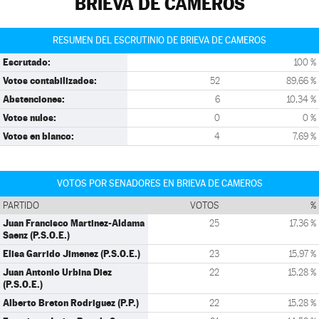
BRIEVA DE CAMEROS
RESUMEN DEL ESCRUTINIO DE BRIEVA DE CAMEROS
Escrutado:
100 %
Votos contabilizados:
52
89,66 %
Abstenciones:
6
10,34 %
Votos nulos:
0
0 %
Votos en blanco:
4
7,69 %
VOTOS POR SENADORES EN BRIEVA DE CAMEROS
PARTIDO
VOTOS
%
Juan Francisco Martinez-Aldama
25
17,36 %
Saenz (P.S.O.E.)
Elisa Garrido Jimenez (P.S.O.E.)
23
15,97 %
Juan Antonio Urbina Diez
22
15,28 %
(P.S.O.E.)
Alberto Breton Rodriguez (P.P.)
22
15,28 %